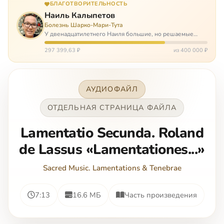
БЛАГОТВОРИТЕЛЬНОСТЬ
Наиль Калыпетов
Болезнь Шарко-Мари-Тута
У двенадцатилетнего Наиля большие, но решаемые
проблемы. Он болен редкой болезнью, которая ставит
перед ним множество непростых задача, угрожая в
297 399,63 ₽
из 400 000 ₽
противном случае парализацией и да…
АУДИОФАЙЛ
ОТДЕЛЬНАЯ СТРАНИЦА ФАЙЛА
Lamentatio Secunda. Roland
de Lassus «Lamentationes...»
Sacred Music. Lamentations & Tenebrae
7:13
16.6 МБ
Часть произведения