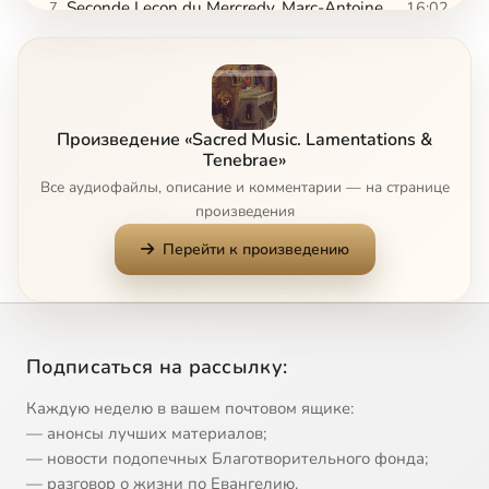
Seconde Leçon du Mercredy. Marc-Аntoine Сharpentier «Leçons de Ténèbres du Mercredy Sainct»
16:02
7
Troisième Leçon. François Couperin «Leçons de Ténèbres»
12:52
8
Lectio Secunda. François Couperin «Leçons de Ténèbres»
9:08
9
Произведение «Sacred Music. Lamentations &
Tenebrae»
Все аудиофайлы, описание и комментарии — на странице
произведения
Перейти к произведению
Подписаться на рассылку:
Каждую неделю в вашем почтовом ящике:
— анонсы лучших материалов;
— новости подопечных Благотворительного фонда;
— разговор о жизни по Евангелию.