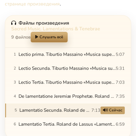
странице произведения
.
Файлы произведения
Sacred Music. Lamentations & Tenebrae
9 файлов
Слушать всё
Lectio prima. Tiburtio Massaino «Musica super Threnos...»
5:07
1
Lectio Secunda. Tiburtio Massaino «Musica super Threnos...»
5:31
2
Lectio Tertia. Tiburtio Massaino «Musica super Threnos...»
7:03
3
De lamentatione Jeremiæ Prophetæ. Roland de Lassus «Lamentationes...»
7:35
4
Lamentatio Secunda. Roland de Lassus «Lamentationes...»
7:13
5
Сейчас
Lamentatio Tertia. Roland de Lassus «Lamentationes...»
6:59
6