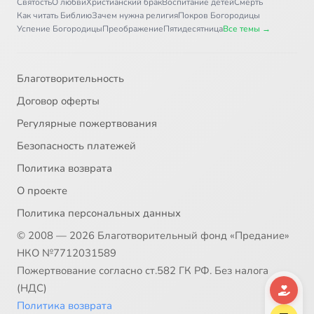
Святость
О любви
Христианский брак
Воспитание детей
Смерть
Как читать Библию
Зачем нужна религия
Покров Богородицы
Успение Богородицы
Преображение
Пятидесятница
Все темы →
Благотворительность
Договор оферты
Регулярные пожертвования
Безопасность платежей
Политика возврата
О проекте
Политика персональных данных
© 2008 — 2026 Благотворительный фонд «Предание»
НКО №7712031589
Пожертвование согласно ст.582 ГК РФ. Без налога
(НДС)
Политика возврата