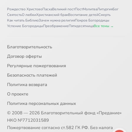
Рождество Христово
Пасха
Великий пост
Пост
Молитва
Литургия
Бог
Святость
О любви
Христианский брак
Воспитание детей
Смерть
Как читать Библию
Зачем нужна религия
Покров Богородицы
Успение Богородицы
Преображение
Пятидесятница
Все темы →
Благотворительность
Договор оферты
Регулярные пожертвования
Безопасность платежей
Политика возврата
О проекте
Политика персональных данных
© 2008 — 2026 Благотворительный фонд «Предание»
НКО №7712031589
Пожертвование согласно ст.582 ГК РФ. Без налога