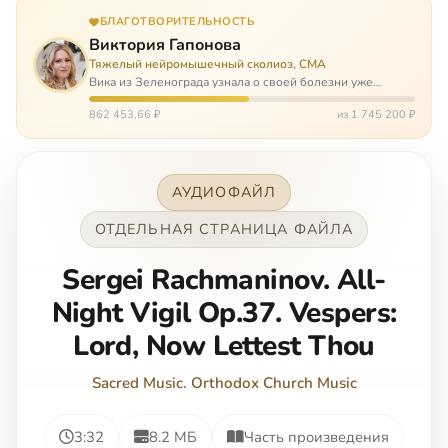
БЛАГОТВОРИТЕЛЬНОСТЬ
Виктория Гапонова
Тяжелый нейромышечный сколиоз, СМА
Вика из Зеленограда узнала о своей болезни уже
будучи в сознательном возрасте. Ей пришлось
привыкать к инвалидной коляске и сильнейшему
862 453,66 ₽
из 1 745 200 ₽
сколиозу, постоянным болям и растущей беспом…
АУДИОФАЙЛ
ОТДЕЛЬНАЯ СТРАНИЦА ФАЙЛА
Sergei Rachmaninov. All-
Night Vigil Op.37. Vespers:
Lord, Now Lettest Thou
Sacred Music. Orthodox Church Music
3:32
8.2 МБ
Часть произведения