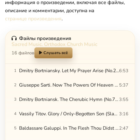
информация о произведении, включая все файлы,
описание и комментарии, доступна на
странице произведения
.
Файлы произведения
Sacred Music. Orthodox Church Music
16 файлов
Слушать всё
Dmitry Bortniansky. Let My Prayer Arise (No.2) (Da Ispravitsia Molitva Moia)
6:53
1
Giuseppe Sarti. Now The Powers Of Heaven (Nyne Sily Nebesnyia)
5:37
2
Dmitry Bortniansk. The Cherubic Hymn (No.7) (Kheruvimskaia Pesn)
3:55
3
Vassily Titov. Glory / Only-Begotten Son (Slava / Yedinorodnyi Syne)
3:16
4
Baldassare Galuppi. In The Flesh Thou Didst Fall Asleep (Plotiyu Usnuv)
2:47
5