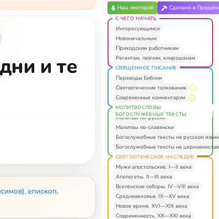
Наш лекторий
Сделано в Предан
С ЧЕГО НАЧАТЬ
Интересующимся
Новоначальным
Приходским работникам
дни и те
Регентам, певчим, клирошанам
СВЯЩЕННОЕ ПИСАНИЕ
Переводы Библии
Святоотеческие толкования
Современные комментарии
МОЛИТВОСЛОВЫ.
БОГОСЛУЖЕБНЫЕ ТЕКСТЫ
Молитвы по-русски
Молитвы по-славянски
Богослужебные тексты на русском язык
Богослужебные тексты на церковнослав
СВЯТООТЕЧЕСКОЕ НАСЛЕДИЕ
Мужи апостольские. I—II века
Апологеты. II—III века
Вселенские соборы. IV—VIII века
симов), епископ
.
Средневековье. IX—XV века
Новое время. XVI—XIX века
Современность. XX—XXI века