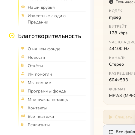
Техничес
Наши друзья
КОДЕК
Известные люди о
mjpeg
Предании
БИТРЕЙТ
128 kbps
Благотворительность
ЧАСТОТА ДИ
44100 Hz
О нашем фонде
Новости
КАНАЛЫ
Стерео
Отчёты
РАЗРЕШЕНИ
Им помогли
604×593
Мы помним
ФОРМАТ
Программы фонда
MP2/3 (MPEG 
Мне нужна помощь
Контакты
Все платежи
Слушать
Реквизиты
Все файл