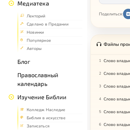
Медиатека
Поделиться:
Лекторий
Сделано в Предании
Новинки
Популярное
Файлы про
Авторы
Блог
1
Слово владык
2
Православный
календарь
3
Слово владык
Изучение Библии
4
Слово владык
Колледж Наследие
5
Слово владык
Библия в искусстве
6
Слово владык
Записаться