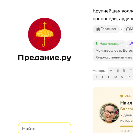
Крупнейшая колле
проповеди, аудио
Главная
М
Наш лекторий
Молитвословы. Богос
Предание.ру
Художественная лите
Авторы:
А
Б
В
Г
H
I
L
M
N
P
БЛА
Наил
Болез
У двен
котора
парали
304 499