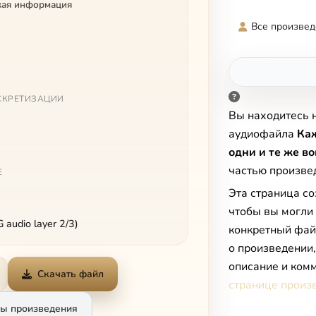
кая информация
Все произвед
СКРЕТИЗАЦИИ
Вы находитесь 
аудиофайла
Каж
одни и те же в
частью произв
Е
Эта страница со
чтобы вы могли
audio layer 2/3)
конкретный фай
о произведении
описание и комм
Скачать файл
странице произ
ы произведения