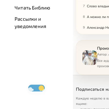
7
Слово владык
Читать Библию
8
А можно ли 
Рассылки и
уведомления
9
Александр Не
10
Анализ наше
Произ
11
Где есть Цар
Автор: 
12
Автономный м
Все ау
произв
13
Берегите сво
14
Беседа о брак
Подписаться н
15
Беседа о брак
Каждую неделю в в
16
Беседа о брак
ящике: