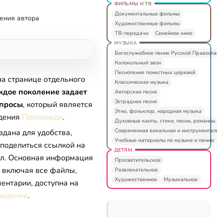
ФИЛЬМЫ И ТВ
Документальные фильмы
ения автора
Художественные фильмы
ТВ-передачи
Семейное кино
МУЗЫКА
Богослужебное пение Русской Правосл
Колокольный звон
Песнопения поместных церквей
на странице отдельного
Классическая музыка
дое поколение задает
Авторская песня
Эстрадная песня
опросы
, который является
Этно, фольклор, народная музыка
едения
Проповеди
.
Духовные канты, стихи, песни, романсы
Современная вокальная и инструментал
здана для удобства,
Учебные материалы по музыке и пению
 поделиться ссылкой на
ДЕТЯМ
л. Основная информация
Просветительское
, включая все файлы,
Развлекательное
Художественное
Музыкальное
ентарии, доступна на
ведения
.