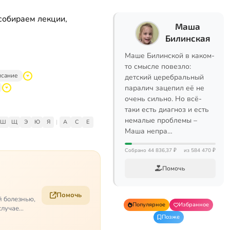
собираем лекции,
Маша
Билинская
Маше Билинской в каком-
то смысле повезло:
исание
детский церебральный
паралич зацепил её не
очень сильно. Но всё-
таки есть диагноз и есть
немалые проблемы –
Ш
Щ
Э
Ю
Я
|
A
C
E
Маша непра…
Собрано 44 836,37 ₽
из 584 470 ₽
Помочь
Помочь
й болезнью,
Популярное
Избранное
случае
Позже