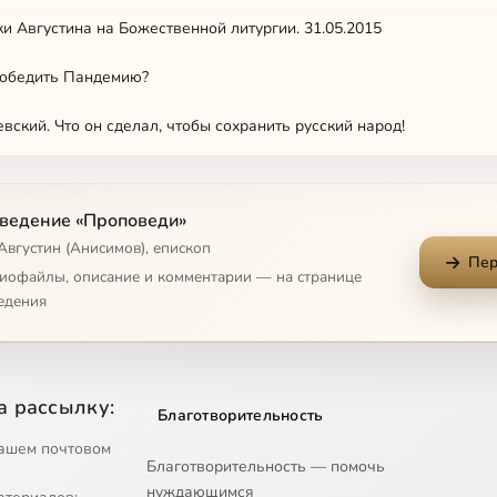
и Августина на Божественной литургии. 31.05.2015
победить Пандемию?
вский. Что он сделал, чтобы сохранить русский народ!
й жизни
ведение «Проповеди»
ство человеческое?
Августин (Анисимов), епископ
Пер
ир человека. Как объединить людей!
диофайлы, описание и комментарии — на странице
едения
е сердце
е и семье (Часть 1)
а рассылку:
Благотворительность
е и семье (Часть 2)
ашем почтовом
Благотворительность — помочь
е и семье (Часть 3)
нуждающимся