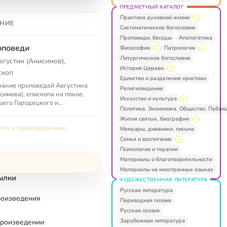
ПРЕДМЕТНЫЙ КАТАЛОГ
Практика духовной жизни
НИЕ
Систематическое богословие
Проповеди, беседы
Апологетика
оповеди
Философия
Патрология
Литургическое богословие
вгустин (Анисимов),
История Церкви
скоп
Единство и разделения христиан
ание проповедей Августина
Религиоведение
симова), епископа на покое,
Искусство и культура
его Городецкого и
Политика. Экономика. Общество. Публи
лужского
Жития святых, биографии
ти к произведению
Мемуары, дневники, письма
Семья и воспитание
Психология и терапия
Материалы о благотворительности
Материалы на иностранных языках
ылки
ХУДОЖЕСТВЕННАЯ ЛИТЕРАТУРА
Русская литература
роизведения
Переводная поэзия
Русская поэзия
Зарубежная литература
произведении