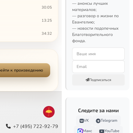
— анонсы лучших
30:05
материалов;
— разговор о жизни по
13:25
Евангелию;
— новости подопечных
34:32
Благотворительного
фонда.
22:14
41:27
ейти к произведению
35:57
Подписаться
25:23
25:25
Следите за нами
25:10
VK
Telegram
22:42
+7 (495) 722-92-79
Макс
YouTube