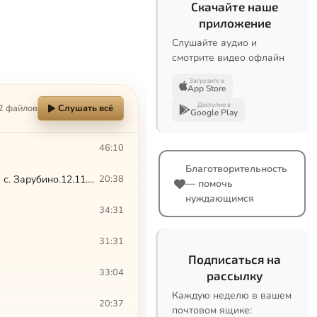
Скачайте наше
приложение
Слушайте аудио и
смотрите видео офлайн
Загрузите в
App Store
Доступно в
2 файлов
Слушать всё
Google Play
46:10
Благотворительность
Слово владыки Августина на Божественной литургии в ново-освященном храме с. Зарубино.12.11.2016
20:38
— помочь
нуждающимся
34:31
31:31
Подписаться на
33:04
рассылку
Каждую неделю в вашем
20:37
почтовом ящике: