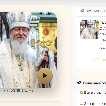
ПРОИЗВЕДЕ
Пр
А
епи
Собр
(Ани
бывш
Вет
Перей
Полезные сс
40:37
37.2 МБ
Все файлы п
Этот файл в 