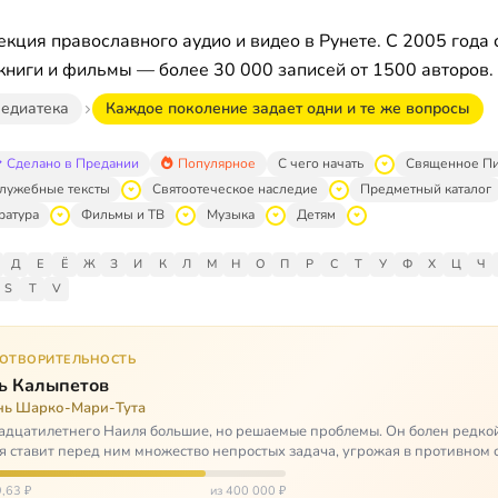
кция православного аудио и видео в Рунете. С 2005 года 
книги и фильмы — более 30 000 записей от 1500 авторов.
едиатека
Каждое поколение задает одни и те же вопросы
Сделано в Предании
Популярное
С чего начать
Священное П
лужебные тексты
Святоотеческое наследие
Предметный каталог
ратура
Фильмы и ТВ
Музыка
Детям
Д
Е
Ё
Ж
З
И
К
Л
М
Н
О
П
Р
С
Т
У
Ф
Х
Ц
Ч
S
T
V
ГОТВОРИТЕЛЬНОСТЬ
ь Калыпетов
нь Шарко-Мари-Тута
адцатилетнего Наиля большие, но решаемые проблемы. Он болен редко
я ставит перед ним множество непростых задача, угрожая в противном 
зацией и да…
,63 ₽
из 400 000 ₽