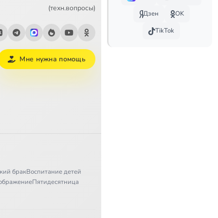
17:00
(техн.вопросы)
Дзен
OK
23:49
TikTok
14:02
Мне нужна помощь
23:55
49:11
34:04
47:58
20:58
кий брак
Воспитание детей
22:36
ображение
Пятидесятница
39:07