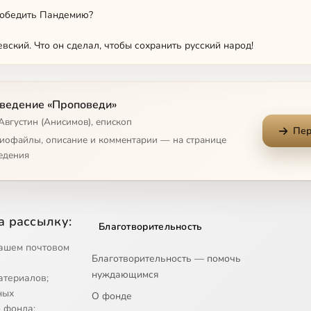
победить Пандемию?
вский. Что он сделал, чтобы сохранить русский народ!
й жизни
ведение «Проповеди»
ство человеческое?
Августин (Анисимов), епископ
Пер
ир человека. Как объединить людей!
диофайлы, описание и комментарии — на странице
едения
е сердце
е и семье (Часть 1)
а рассылку:
Благотворительность
е и семье (Часть 2)
ашем почтовом
Благотворительность — помочь
е и семье (Часть 3)
нуждающимся
атериалов;
и Духа Святаго жизнь человеческая деградирует
ных
О фонде
 фонда;