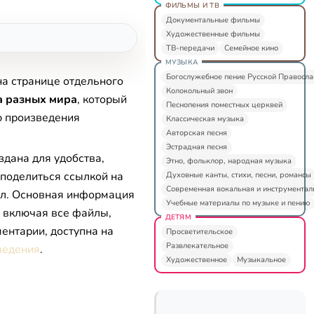
ФИЛЬМЫ И ТВ
Документальные фильмы
Художественные фильмы
ТВ-передачи
Семейное кино
МУЗЫКА
Богослужебное пение Русской Правосл
на странице отдельного
Колокольный звон
а разных мира
, который
Песнопения поместных церквей
ю произведения
Классическая музыка
Авторская песня
Эстрадная песня
здана для удобства,
Этно, фольклор, народная музыка
 поделиться ссылкой на
Духовные канты, стихи, песни, романсы
Современная вокальная и инструментал
л. Основная информация
Учебные материалы по музыке и пению
, включая все файлы,
ДЕТЯМ
ентарии, доступна на
Просветительское
Развлекательное
ведения
.
Художественное
Музыкальное