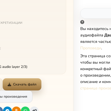
СКРЕТИЗАЦИИ
Вы находитесь 
аудиофайла
Дв
является часть
Проповеди
.
Е
Эта страница со
чтобы вы могли
audio layer 2/3)
конкретный фай
о произведении
описание и комм
Скачать файл
странице произ
ы произведения