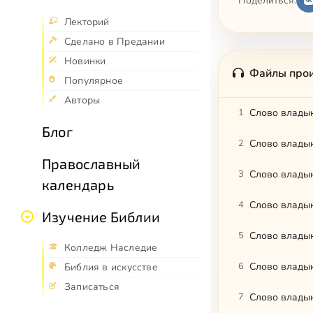
Поделиться:
Лекторий
Сделано в Предании
Новинки
Файлы про
Популярное
Авторы
1
Слово владык
Блог
2
Православный
3
Слово владык
календарь
4
Слово владык
Изучение Библии
5
Слово владык
Колледж Наследие
6
Слово владык
Библия в искусстве
Записаться
7
Слово владык