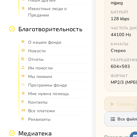
Наши друзья
mjpeg
Известные люди о
БИТРЕЙТ
Предании
128 kbps
Благотворительность
ЧАСТОТА ДИ
44100 Hz
О нашем фонде
КАНАЛЫ
Стерео
Новости
Отчёты
РАЗРЕШЕНИ
604×593
Им помогли
ФОРМАТ
Мы помним
MP2/3 (MPEG 
Программы фонда
Мне нужна помощь
Контакты
Слушать
Все платежи
Все файл
Реквизиты
Медиатека