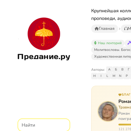
Крупнейшая колле
проповеди, аудио
Главная
М
Наш лекторий
Молитвословы. Богос
Предание.ру
Художественная лите
Авторы:
А
Б
В
Г
H
I
L
M
N
P
БЛА
Рома
Травм
Роман 
поигра
автоав
121 276