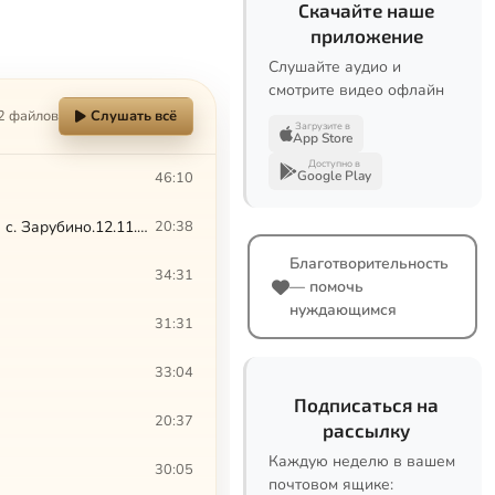
Скачайте наше
приложение
Слушайте аудио и
смотрите видео офлайн
2 файлов
Слушать всё
Загрузите в
App Store
Доступно в
Google Play
46:10
Слово владыки Августина на Божественной литургии в ново-освященном храме с. Зарубино.12.11.2016
20:38
Благотворительность
34:31
— помочь
нуждающимся
31:31
33:04
Подписаться на
20:37
рассылку
Каждую неделю в вашем
30:05
почтовом ящике: