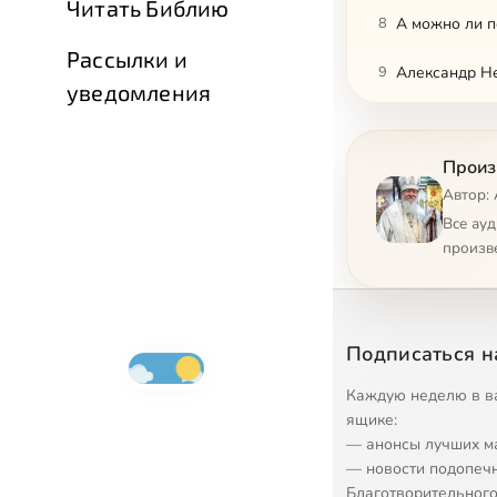
Читать Библию
8
А можно ли 
Рассылки и
9
Александр Не
уведомления
10
Анализ наше
Произ
11
Где есть Цар
Автор: 
12
Автономный м
Все ау
произв
13
Берегите сво
14
Беседа о брак
Подписаться н
15
Беседа о брак
Каждую неделю в в
16
Беседа о брак
ящике:
— анонсы лучших м
17
Без благодат
— новости подопеч
Благотворительного