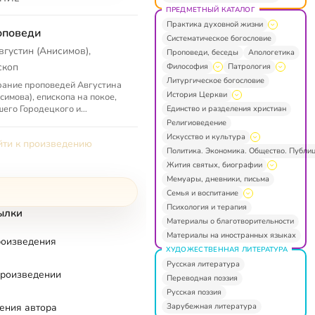
ПРЕДМЕТНЫЙ КАТАЛОГ
Практика духовной жизни
оповеди
Систематическое богословие
вгустин (Анисимов),
Проповеди, беседы
Апологетика
скоп
Философия
Патрология
Литургическое богословие
ание проповедей Августина
История Церкви
симова), епископа на покое,
его Городецкого и
Единство и разделения христиан
лужского
Религиоведение
Искусство и культура
ти к произведению
Политика. Экономика. Общество. Публи
Жития святых, биографии
Мемуары, дневники, письма
Семья и воспитание
Психология и терапия
ылки
Материалы о благотворительности
Материалы на иностранных языках
роизведения
ХУДОЖЕСТВЕННАЯ ЛИТЕРАТУРА
Русская литература
произведении
Переводная поэзия
Русская поэзия
Зарубежная литература
ения автора