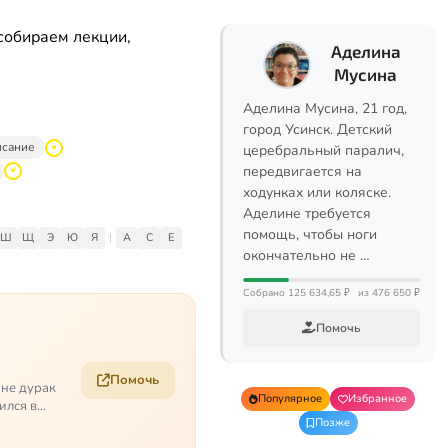
собираем лекции,
Аделина
Мусина
Аделина Мусина, 21 год,
город Усинск. Детский
исание
церебральный паралич,
передвигается на
ходунках или коляске.
Аделине требуется
помощь, чтобы ноги
Ш
Щ
Э
Ю
Я
|
A
C
E
окончательно не …
Собрано 125 634,65 ₽
из 476 650 ₽
Помочь
Помочь
 не дурак
Популярное
Избранное
ился в
Позже