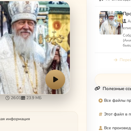
Пр
А
епи
Собр
(Ани
бывш
Вет
Перей
Полезные сс
26:01
23.9 МБ
Все файлы п
Этот файл в 
кая информация
Все произвед