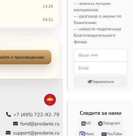
— анонсы лучших
13:25
материалов;
— разговор о жизни по
34:32
Евангелию;
— новости подопечных
22:14
Благотворительного
фонда.
41:27
ейти к произведению
35:57
25:23
Подписаться
25:25
25:10
Следите за нами
22:42
+7 (495) 722-92-79
fond@predanie.ru
VK
Telegram
30:34
support@predanie.ru
Макс
YouTube