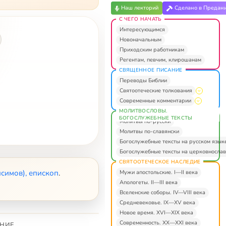
Наш лекторий
Сделано в Предан
С ЧЕГО НАЧАТЬ
Интересующимся
Новоначальным
Приходским работникам
Регентам, певчим, клирошанам
СВЯЩЕННОЕ ПИСАНИЕ
Переводы Библии
Святоотеческие толкования
Современные комментарии
МОЛИТВОСЛОВЫ.
БОГОСЛУЖЕБНЫЕ ТЕКСТЫ
Молитвы по-русски
Молитвы по-славянски
Богослужебные тексты на русском язык
Богослужебные тексты на церковнослав
СВЯТООТЕЧЕСКОЕ НАСЛЕДИЕ
симов), епископ
.
Мужи апостольские. I—II века
Апологеты. II—III века
Вселенские соборы. IV—VIII века
Средневековье. IX—XV века
Новое время. XVI—XIX века
Современность. XX—XXI века
НИЕ