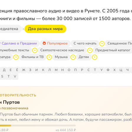
кция православного аудио и видео в Рунете. С 2005 года 
книги и фильмы — более 30 000 записей от 1500 авторов.
едиатека
Два разных мира
Сделано в Предании
Популярное
С чего начать
Священное П
лужебные тексты
Святоотеческое наследие
Предметный каталог
ратура
Фильмы и ТВ
Музыка
Детям
Д
Е
Ё
Ж
З
И
К
Л
М
Н
О
П
Р
С
Т
У
Ф
Х
Ц
Ч
S
T
V
ГОТВОРИТЕЛЬНОСТЬ
н Пуртов
а позвоночника
Пуртов был обычным парнем. Любил боевики, хорошие автомобили, был
ть в комп, любил жену и обожал дочь. А потом, будучи пассажиром, разб
арии и тепе…
,88 ₽
из 444 150 ₽