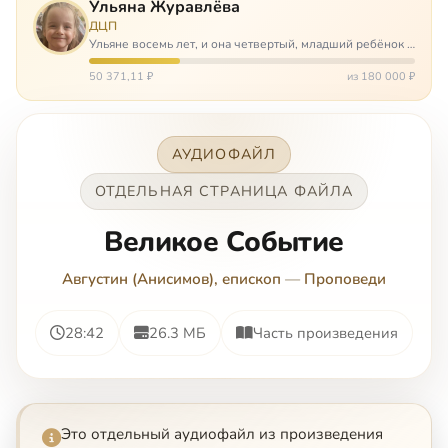
Ульяна Журавлёва
ДЦП
Ульяне восемь лет, и она четвертый, младший ребёнок в
многодетной семье. И с самого рождения Ульяну лечат.
Несколько операций, ежедневные процедуры,
50 371,11 ₽
из 180 000 ₽
длительные реабилитации и беско…
АУДИОФАЙЛ
ОТДЕЛЬНАЯ СТРАНИЦА ФАЙЛА
Великое Событие
Августин (Анисимов), епископ
—
Проповеди
28:42
26.3 МБ
Часть произведения
Это отдельный аудиофайл из произведения