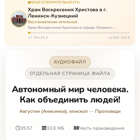
БЛАГОТВОРИТЕЛЬНОСТЬ
Храм Воскресения Христова в г.
Ленинск-Кузнецкий
Восстановление котельной
Храм Воскресения Христова в городе Ленинск-
Кузнецкий в Кемеровской области – совсем новый, он
открылся всего 20 назад. И сейчас храм может вообще
17 354,95 ₽
из 500 363 ₽
закрыться. Потому что это Сибирь,…
АУДИОФАЙЛ
ОТДЕЛЬНАЯ СТРАНИЦА ФАЙЛА
Автономный мир человека.
Как объединить людей!
Августин (Анисимов), епископ
—
Проповеди
35:57
33.0 МБ
Часть произведения