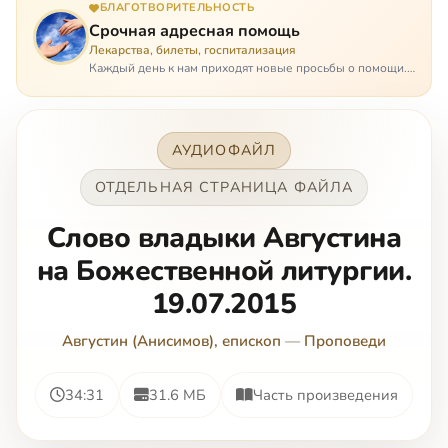
БЛАГОТВОРИТЕЛЬНОСТЬ
Срочная адресная помощь
Лекарства, билеты, госпитализация
Каждый день к нам приходят новые просьбы о помощи.
Часто оказывается, что помощь нужна даже не сегодня –
она нужна была вчера: в приеме лекарств образовался
недопустимый, опасный п…
АУДИОФАЙЛ
ОТДЕЛЬНАЯ СТРАНИЦА ФАЙЛА
Слово владыки Августина
на Божественной литургии.
19.07.2015
Августин (Анисимов), епископ
—
Проповеди
34:31
31.6 МБ
Часть произведения