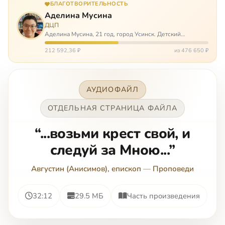
БЛАГОТВОРИТЕЛЬНОСТЬ
Аделина Мусина
ДЦП
Аделина Мусина, 21 год, город Усинск. Детский
церебральный паралич, передвигается на ходунках или
коляске. Аделине требуется помощь, чтобы ноги
212 592,36 ₽
из 476 650 ₽
окончательно не перестали слушаться…
АУДИОФАЙЛ
ОТДЕЛЬНАЯ СТРАНИЦА ФАЙЛА
“...возьми крест свой, и
следуй за Мною...”
Августин (Анисимов), епископ
—
Проповеди
32:12
29.5 МБ
Часть произведения