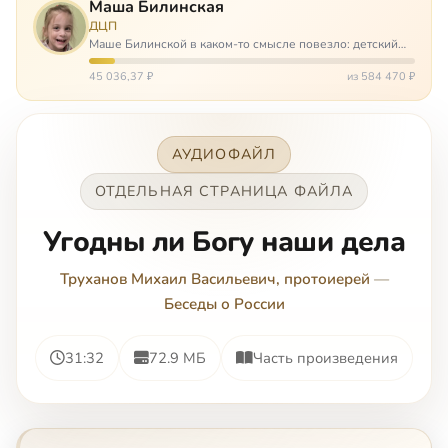
Маша Билинская
ДЦП
Маше Билинской в каком-то смысле повезло: детский
церебральный паралич зацепил её не очень сильно. Но
всё-таки есть диагноз и есть немалые проблемы – Маша
45 036,37 ₽
из 584 470 ₽
неправильно ходит, и от т…
АУДИОФАЙЛ
ОТДЕЛЬНАЯ СТРАНИЦА ФАЙЛА
Угодны ли Богу наши дела
Труханов Михаил Васильевич, протоиерей
—
Беседы о России
31:32
72.9 МБ
Часть произведения