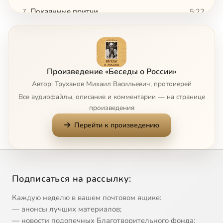
Покаянные притчи
5:22
7
Смысл покаяния
21:45
8
О всенародном покаянии
30:06
9
Произведение «Беседы о России»
Исповедание грехов
23:09
10
Автор: Труханов Михаил Васильевич, протоиерей
Все аудиофайлы, описание и комментарии — на странице
Возрождение России
10:58
11
произведения
Перейти к произведению
Стремление русичей к святости
7:43
12
Наше оружие-сам Господь
18:35
13
Господь хочет всем спасения
16:00
14
Подписаться на рассылку:
Нужен ли сейчас в России царь
8:22
15
Каждую неделю в вашем почтовом ящике:
— анонсы лучших материалов;
Симфония государства и церкви
7:52
16
— новости подопечных Благотворительного фонда;