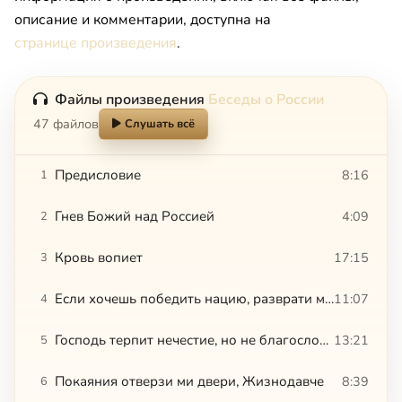
описание и комментарии, доступна на
странице произведения
.
Файлы произведения
Беседы о России
47 файлов
Слушать всё
Предисловие
8:16
1
Гнев Божий над Россией
4:09
2
Кровь вопиет
17:15
3
Если хочешь победить нацию, разврати молодежь
11:07
4
Господь терпит нечестие, но не благословляет греховность
13:21
5
Покаяния отверзи ми двери, Жизнодавче
8:39
6