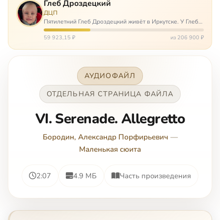
Глеб Дроздецкий
ДЦП
Пятилетний Глеб Дроздецкий живёт в Иркутске. У Глеба
ДЦП из-за перенесённого в младенчестве менингита,
но его положение осложняется эпилепсией, с которой
59 923,15 ₽
из 206 900 ₽
долгое время была невозмож…
АУДИОФАЙЛ
ОТДЕЛЬНАЯ СТРАНИЦА ФАЙЛА
VI. Serenade. Allegretto
Бородин, Александр Порфирьевич
—
Маленькая сюита
2:07
4.9 МБ
Часть произведения