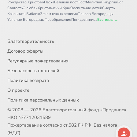
Рождество Христово
Пасха
Великий пост
Пост
Молитва
Литургия
Бог
Святость
О любви
Христианский брак
Воспитание детей
Смерть
Как читать Библию
Зачем нужна религия
Покров Богородицы
Успение Богородицы
Преображение
Пятидесятница
Все темы →
Благотворительность
Договор оферты
Регулярные пожертвования
Безопасность платежей
Политика возврата
О проекте
Политика персональных данных
© 2008 — 2026 Благотворительный фонд «Предание»
НКО №7712031589
Пожертвование согласно ст.582 ГК РФ. Без налога
(НДС)