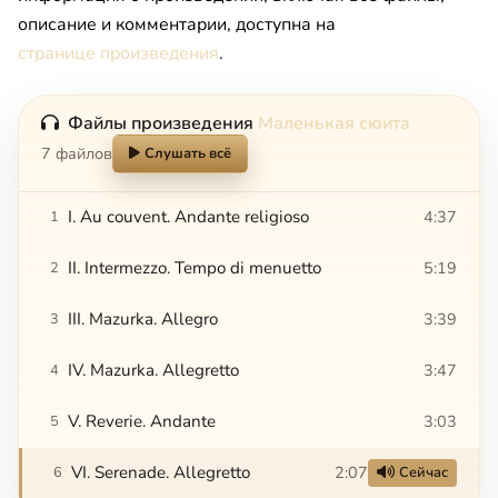
описание и комментарии, доступна на
странице произведения
.
Файлы произведения
Маленькая сюита
7 файлов
Слушать всё
I. Au couvent. Andante religioso
4:37
1
II. Intermezzo. Tempo di menuetto
5:19
2
III. Mazurka. Allegro
3:39
3
IV. Mazurka. Allegretto
3:47
4
V. Reverie. Andante
3:03
5
VI. Serenade. Allegretto
2:07
6
Сейчас