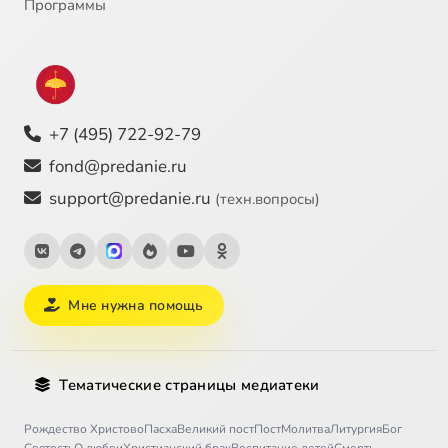
Программы
+7 (495) 722-92-79
fond@predanie.ru
support@predanie.ru
(техн.вопросы)
Мне нужна помощь
Тематические страницы медиатеки
Рождество Христово
Пасха
Великий пост
Пост
Молитва
Литургия
Бог
Святость
О любви
Христианский брак
Воспитание детей
Смерть