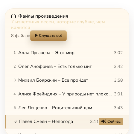
Файлы произведения
7 известных песен, которые глубже, чем
кажется
8 файлов
Слушать всё
Алла Пугачева – Этот мир
3:02
1
Олег Анофриев – Есть только миг
3:42
2
Михаил Боярский – Все пройдет
3:58
3
Алиса Фрейндлих – У природы нет плохой погоды
3:01
4
Лев Лещенко – Родительский дом
3:43
5
Павел Смеян – Непогода
3:11
6
Сейчас