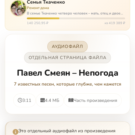
Семья Ткаченко
Ремонт дома
В семье Ткаченко четверо человек – мать, отец и двое
сыновей. И это семья – крепость. У них столько проблем
и бед, что хватило бы на много семей. Трое из четверых
140 250,95 ₽
из 419 389 ₽
– тяжело больны.…
АУДИОФАЙЛ
ОТДЕЛЬНАЯ СТРАНИЦА ФАЙЛА
Павел Смеян – Непогода
7 известных песен, которые глубже, чем кажется
3:11
4.4 МБ
Часть произведения
Это отдельный аудиофайл из произведения