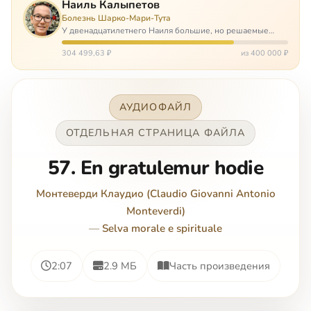
Наиль Калыпетов
Болезнь Шарко-Мари-Тута
У двенадцатилетнего Наиля большие, но решаемые
проблемы. Он болен редкой болезнью, которая ставит
перед ним множество непростых задача, угрожая в
304 499,63 ₽
из 400 000 ₽
противном случае парализацией и да…
АУДИОФАЙЛ
ОТДЕЛЬНАЯ СТРАНИЦА ФАЙЛА
57. En gratulemur hodie
Монтеверди Клаудио (Claudio Giovanni Antonio
Monteverdi)
—
Selva morale e spirituale
2:07
2.9 МБ
Часть произведения