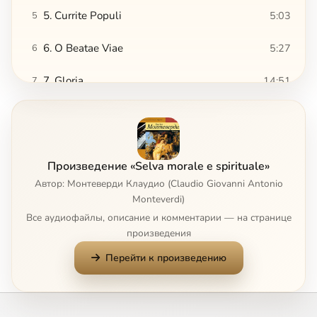
5. Currite Populi
5:03
5
6. O Beatae Viae
5:27
6
7. Gloria
14:51
7
8. Salve Regina
5:35
8
9. Laudate Dominum omnes gentes, Primo
5:25
9
Произведение «Selva morale e spirituale»
10. Confitebor Secondo
6:58
10
Автор: Монтеверди Клаудио (Claudio Giovanni Antonio
Monteverdi)
11. Magnificat Secondo
15:09
11
Все аудиофайлы, описание и комментарии — на странице
произведения
12. Dixit Dominus Secondo
8:02
12
Перейти к произведению
13. O ciechi ciechi
3:53
13
14. Voi chascoltate
4:44
14