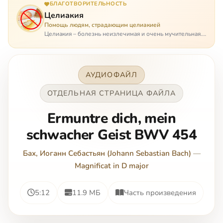
БЛАГОТВОРИТЕЛЬНОСТЬ
Целиакия
Помощь людям, страдающим целиакией
Целиакия – болезнь неизлечимая и очень мучительная.
При этом ею невозможно заразиться. Больной
целиакией страдает в одиночестве, не представляя
опасности ни для кого, кроме своих п…
АУДИОФАЙЛ
ОТДЕЛЬНАЯ СТРАНИЦА ФАЙЛА
Ermuntre dich, mein
schwacher Geist BWV 454
Бах, Иоганн Себастьян (Johann Sebastian Bach)
—
Magnificat in D major
5:12
11.9 МБ
Часть произведения