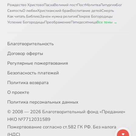
Рождество Христово
Пасха
Великий пост
Пост
Молитва
Литургия
Бог
Святость
О любви
Христианский брак
Воспитание детей
Смерть
Как читать Библию
Зачем нужна религия
Покров Богородицы
Успение Богородицы
Преображение
Пятидесятница
Все темы →
Благотворительность
Договор оферты
Регулярные пожертвования
Безопасность платежей
Политика возврата
О проекте
Политика персональных данных
© 2008 — 2026 Благотворительный фонд «Предание»
НКО №7712031589
Пожертвование согласно ст.582 ГК РФ. Без налога
(НДС)