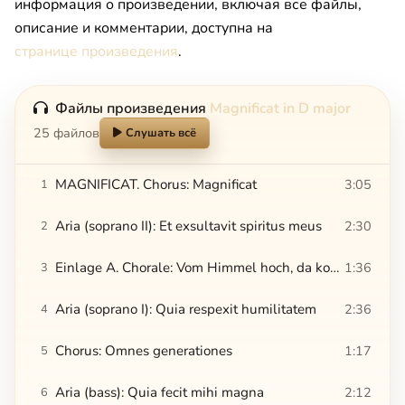
информация о произведении, включая все файлы,
описание и комментарии, доступна на
странице произведения
.
Файлы произведения
Magnificat in D major
25 файлов
Слушать всё
MAGNIFICAT. Chorus: Magnificat
3:05
1
Aria (soprano II): Et exsultavit spiritus meus
2:30
2
Einlage A. Chorale: Vom Himmel hoch, da komm ich her
1:36
3
Aria (soprano I): Quia respexit humilitatem
2:36
4
Chorus: Omnes generationes
1:17
5
Aria (bass): Quia fecit mihi magna
2:12
6