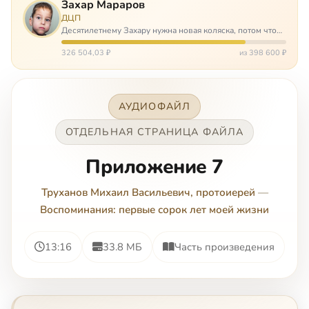
Захар Мараров
ДЦП
Десятилетнему Захару нужна новая коляска, потом что
старая сломалась. А без коляски он не сможет не только
просто выходить из дома, но и продолжать лечение в
326 504,03 ₽
из 398 600 ₽
реабилитационных центр…
АУДИОФАЙЛ
ОТДЕЛЬНАЯ СТРАНИЦА ФАЙЛА
Приложение 7
Труханов Михаил Васильевич, протоиерей
—
Воспоминания: первые сорок лет моей жизни
13:16
33.8 МБ
Часть произведения