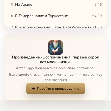
На Арале
5:46
5
В Тамерлановке и Туркестане
54:39
6
К истории моей юношеской влюбленности
11:30
7
Искушение в 20 лет
2:54
8
Поступление в институт и первые студенческие годы
28:54
9
Произведение «Воспоминания: первые сорок
Арест
2:59
10
лет моей жизни»
Автор: Труханов Михаил Васильевич, протоиерей
Предпасхальный пост в камере 212
8:23
11
Все аудиофайлы, описание и комментарии — на странице
произведения
Человек поистине свободен тогда, когда живет праведно. живет по-Божьи
22:38
12
Перейти к произведению
На 123 лагпункте Унжлага
8:50
13
Хлеб наш насущный даждь нам днесь
7:33
14