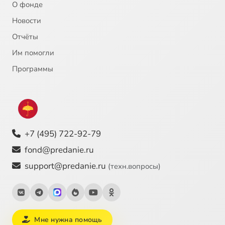
О фонде
Новости
Пересылка в Кирове
4:38
25
Отчёты
Пересказ Камо грядеши
18:53
26
Им помогли
Кратко о сути христианства
12:09
27
Программы
Окончание романа Камо грядеши
4:45
28
Литургия в камере
8:27
29
+7 (495) 722-92-79
Первый день в Хабаровском лагере Приморзолото
9:14
30
fond@predanie.ru
Бухта Ванино
12:39
31
support@predanie.ru
(техн.вопросы)
На бессрочном поселении
32:03
32
Исцеление Анны
28:15
33
Мне нужна помощь