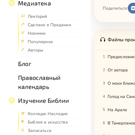
Медиатека
Поделиться:
Лекторий
Сделано в Предании
Новинки
Файлы про
Популярное
Авторы
1
Предисловие
Блог
2
От автора
Православный
3
О моих ближ
календарь
4
Голод на Са
Изучение Библии
5
На Арале
Колледж Наследие
Библия в искусстве
6
В Тамерланов
Записаться