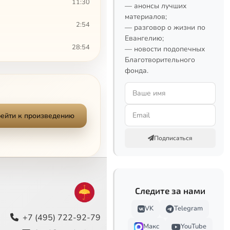
11:30
— анонсы лучших
материалов;
2:54
— разговор о жизни по
Евангелию;
28:54
— новости подопечных
Благотворительного
2:59
фонда.
8:23
22:38
ейти к произведению
8:50
Подписаться
7:33
14:50
Следите за нами
17:07
VK
Telegram
+7 (495) 722-92-79
Макс
YouTube
37:59