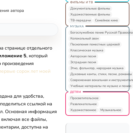
ФИЛЬМЫ И ТВ
Документальные фильмы
ения автора
Художественные фильмы
ТВ-передачи
Семейное кино
МУЗЫКА
Богослужебное пение Русской Правосл
Колокольный звон
Песнопения поместных церквей
на странице отдельного
Классическая музыка
иложение 5
, который
Авторская песня
Эстрадная песня
ю произведения
Этно, фольклор, народная музыка
первые сорок лет моей
Духовные канты, стихи, песни, романсы
Современная вокальная и инструментал
Учебные материалы по музыке и пению
ДЕТЯМ
здана для удобства,
Просветительское
 поделиться ссылкой на
Развлекательное
Художественное
Музыкальное
л. Основная информация
, включая все файлы,
ентарии, доступна на