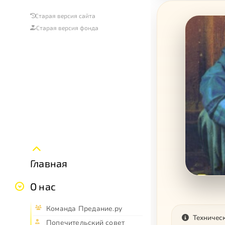
Старая версия сайта
Старая версия фонда
Главная
О нас
Команда Предание.ру
Техничес
Попечительский совет