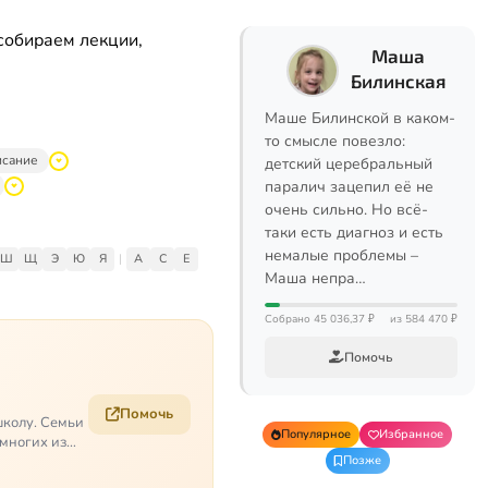
собираем лекции,
Маша
Билинская
Маше Билинской в каком-
то смысле повезло:
исание
детский церебральный
паралич зацепил её не
очень сильно. Но всё-
таки есть диагноз и есть
немалые проблемы –
Ш
Щ
Э
Ю
Я
|
A
C
E
Маша непра…
Собрано 45 036,37 ₽
из 584 470 ₽
Помочь
Помочь
школу. Семьи
Популярное
Избранное
 многих из
Позже