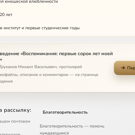
оей юношеской влюбленности
20 лет
в институт и первые студенческие годы
ведение «Воспоминания: первые сорок лет моей
ый пост в камере 212
»
 Труханов Михаил Васильевич, протоиерей
тине свободен тогда, когда живет праведно. живет по-Божьи
Пер
диофайлы, описание и комментарии — на странице
нкте Унжлага
едения
сущный даждь нам днесь
а 18-й лагпункт
а рассылку:
Благотворительность
огильщиков
ашем почтовом
Благотворительность — помочь
нуждающимся
узка
атериалов;