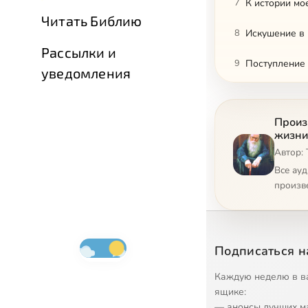
7
К истории м
Читать Библию
8
Искушение в 
Рассылки и
9
Поступление 
уведомления
10
Арест
Произ
11
Предпасхальн
жизни
Автор:
12
Человек поис
Все ау
13
На 123 лагпу
произв
14
Хлеб наш на
15
Из карцера-н
Подписаться н
16
В бригаде м
Каждую неделю в в
ящике:
17
Ночная погр
— анонсы лучших м