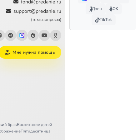
fond@predanie.ru
Дзен
OK
support@predanie.ru
54:31
(техн.вопросы)
TikTok
32:52
6:39
Мне нужна помощь
6:50
17:28
25:57
14:52
4:38
18:53
кий брак
Воспитание детей
ображение
Пятидесятница
12:09