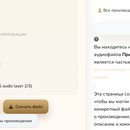
Все произвед
СКРЕТИЗАЦИИ
Вы находитесь 
аудиофайла
Пр
является часть
Е
Воспоминания: 
жизни
.
audio layer 2/3)
Эта страница со
чтобы вы могли
Скачать файл
конкретный фай
о произведении
ы произведения
описание и комм