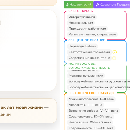
Наш лекторий
Сделано в Предан
С ЧЕГО НАЧАТЬ
Интересующимся
Новоначальным
Приходским работникам
Регентам, певчим, клирошанам
СВЯЩЕННОЕ ПИСАНИЕ
Переводы Библии
Святоотеческие толкования
Современные комментарии
МОЛИТВОСЛОВЫ.
БОГОСЛУЖЕБНЫЕ ТЕКСТЫ
Молитвы по-русски
Молитвы по-славянски
Богослужебные тексты на русском язык
Богослужебные тексты на церковнослав
СВЯТООТЕЧЕСКОЕ НАСЛЕДИЕ
Мужи апостольские. I—II века
Апологеты. II—III века
ок лет моей жизни
—
Вселенские соборы. IV—VIII века
дении
Средневековье. IX—XV века
Новое время. XVI—XIX века
Современность. XX—XXI века