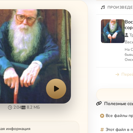
ПРОИЗВЕДЕ
Вос
сор
Т
Вас
На С
бывш
Омск
Одно
кар
Перей
Заве.
Полезные сс
2:04
8.2 МБ
Все файлы п
кая информация
Этот файл в 