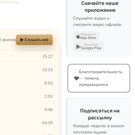
ведения
.
Скачайте наше
приложение
Слушайте аудио и
смотрите видео офлайн
Загрузите в
App Store
6 файлов
Слушать всё
Доступно в
Google Play
15:27
15:33
Благотворительность
— помочь
6:53
нуждающимся
2:53
5:46
Подписаться на
рассылку
54:39
Каждую неделю в вашем
почтовом ящике: