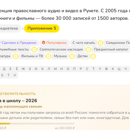
кция православного аудио и видео в Рунете. С 2005 года 
книги и фильмы — более 30 000 записей от 1500 авторов.
едиатека
Приложение 5
Сделано в Предании
Популярное
С чего начать
Священное П
лужебные тексты
Святоотеческое наследие
Предметный каталог
ратура
Фильмы и ТВ
Музыка
Детям
Д
Е
Ё
Ж
З
И
К
Л
М
Н
О
П
Р
С
Т
У
Ф
Х
Ц
Ч
S
T
V
ГОТВОРИТЕЛЬНОСТЬ
 в школу – 2026
ь малоимущим семьям
 год летом мы получаем запросы со всей России: помогите собраться в 
ными детьми или родителями, семьи без пап или мам, многодетные. Для
окуп…
26 ₽
из 300 000 ₽