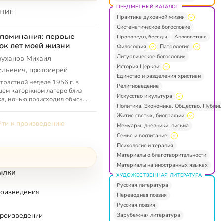
ПРЕДМЕТНЫЙ КАТАЛОГ
НИЕ
Практика духовной жизни
Систематическое богословие
поминания: первые
Проповеди, беседы
Апологетика
ок лет моей жизни
Философия
Патрология
Литургическое богословие
руханов Михаил
История Церкви
ильевич, протоиерей
Единство и разделения христиан
трастной неделе 1956 г. в
Религиоведение
ем каторжном лагере близ
Искусство и культура
а, ночью происходил обыск.
Политика. Экономика. Общество. Публи
му из надзирателей попался
манного формата Новый
Жития святых, биографии
ти к произведению
..
Мемуары, дневники, письма
Семья и воспитание
Психология и терапия
Материалы о благотворительности
Материалы на иностранных языках
ылки
ХУДОЖЕСТВЕННАЯ ЛИТЕРАТУРА
Русская литература
роизведения
Переводная поэзия
Русская поэзия
произведении
Зарубежная литература