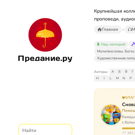
Крупнейшая колле
проповеди, аудио
Главная
М
Наш лекторий
Молитвословы. Богос
Предание.ру
Художественная лите
Авторы:
А
Б
В
Г
H
I
L
M
N
P
БЛА
Снова
Помощ
Каждый
с боль
них п
77 387,