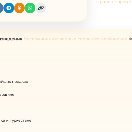
странице произ
изведения
Воспоминания: первые сорок лет моей жизни
4
айших предках
марщине
ке и Туркестане