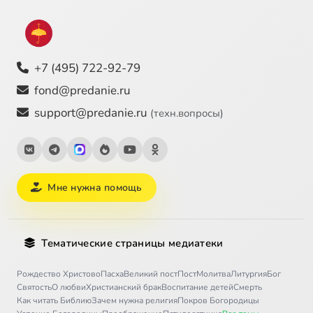
+7 (495) 722-92-79
fond@predanie.ru
support@predanie.ru
(техн.вопросы)
Мне нужна помощь
Тематические страницы медиатеки
Рождество Христово
Пасха
Великий пост
Пост
Молитва
Литургия
Бог
Святость
О любви
Христианский брак
Воспитание детей
Смерть
Как читать Библию
Зачем нужна религия
Покров Богородицы