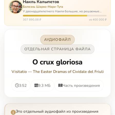
Наиль Калыпетов
Болезнь Шарко-Мари-Тута
У двенадцатилетнего Наиля большие, но решаемые
проблемы. Он болен редкой болезнью, которая ставит
перед ним множество непростых задача, угрожая в
307 890,08 ₽
из 400 000 ₽
противном случае парализацией и да…
АУДИОФАЙЛ
ОТДЕЛЬНАЯ СТРАНИЦА ФАЙЛА
O crux gloriosa
Visitatio — The Easter Dramas of Cividale del Friuli
3:52
9.3 МБ
Часть произведения
Это отдельный аудиофайл из произведения