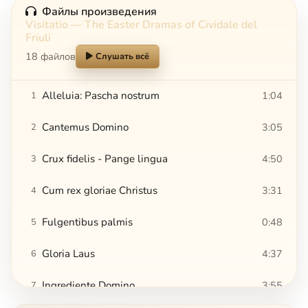
Файлы произведения
Visitatio — The Easter Dramas of Cividale del
Friuli
18 файлов
Слушать всё
Alleluia: Pascha nostrum
1:04
1
Cantemus Domino
3:05
2
Crux fidelis - Pange lingua
4:50
3
Cum rex gloriae Christus
3:31
4
Fulgentibus palmis
0:48
5
Gloria Laus
4:37
6
Ingrediente Domino
3:55
7