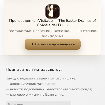
Laudes Salvatori
4:41
8
O crux gloriosa
3:52
9
Сейчас
Произведение «Visitatio — The Easter Dramas of
Planctus Mariae
12:13
10
Cividale del Friuli»
Все аудиофайлы, описание и комментарии — на странице
Popule meus
5:55
11
произведения
Перейти к произведению
Resurrexi et adhuc tecum sum
2:24
12
Submersus jacet Pharao
2:03
13
Te Deum laudamus
3:45
14
Подписаться на рассылку:
Каждую неделю в вашем почтовом ящике:
Tenebrae factae sunt
3:10
15
— анонсы лучших материалов;
— новости подопечных Благотворительного фонда;
Velum Templi scissum est
1:53
16
— разговор о жизни по Евангелию.
Victimae paschali laudes
3:16
17