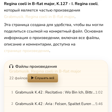
Regina coeli in B-flat major, K.127 - I. Regina coeli
,
который является частью произведения
Grabmusik. Regina coeli in B-flat major
.
Эта страница создана для удобства, чтобы вы могли
поделиться ссылкой на конкретный файл. Основная
информация о произведении, включая все файлы,
описание и комментарии, доступна на
странице произведения
.
Файлы произведения
Grabmusik. Regina coeli in B-flat major
22 файлов
Слушать всё
Grabmusik K.42 : Recitativo : Wo Bin Ich, Bittrer Schmerz?
1:02
1
Grabmusik K.42 : Aria : Felsen, Spaltet Euren Rachen
5:46
2