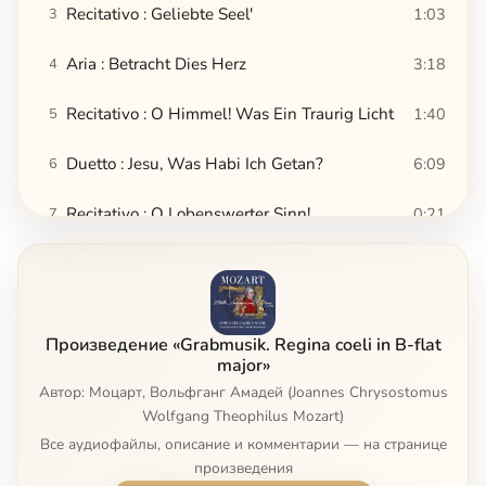
Recitativo : Geliebte Seel'
1:03
3
Aria : Betracht Dies Herz
3:18
4
Recitativo : O Himmel! Was Ein Traurig Licht
1:40
5
Duetto : Jesu, Was Habi Ich Getan?
6:09
6
Recitativo : O Lobenswerter Sinn!
0:21
7
Coro : Jesu, Wahrer Gottessohn
4:52
8
Kyrie in F major, K.33
1:37
9
Произведение «Grabmusik. Regina coeli in B-flat
Veni Sancte Spiritus in C major, K.47
4:11
10
major»
Автор: Моцарт, Вольфганг Амадей (Joannes Chrysostomus
Scande Coeli Limina K.34 : Aria . Chorus
4:48
11
Wolfgang Theophilus Mozart)
Все аудиофайлы, описание и комментарии — на странице
Hosanna in G major, K.223(166e)
0:29
12
произведения