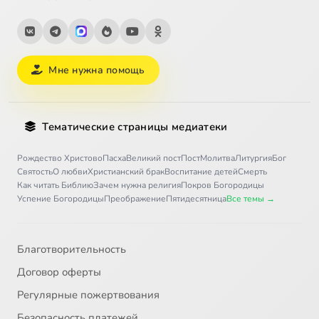
Мне нужна помощь
Тематические страницы медиатеки
Рождество Христово
Пасха
Великий пост
Пост
Молитва
Литургия
Бог
Святость
О любви
Христианский брак
Воспитание детей
Смерть
Как читать Библию
Зачем нужна религия
Покров Богородицы
Успение Богородицы
Преображение
Пятидесятница
Все темы →
Благотворительность
Договор оферты
Регулярные пожертвования
Безопасность платежей