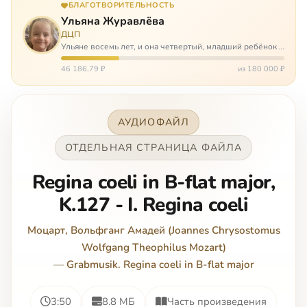
БЛАГОТВОРИТЕЛЬНОСТЬ
Ульяна Журавлёва
ДЦП
Ульяне восемь лет, и она четвертый, младший ребёнок в
многодетной семье. И с самого рождения Ульяну лечат.
Несколько операций, ежедневные процедуры,
46 186,79 ₽
из 180 000 ₽
длительные реабилитации и беско…
АУДИОФАЙЛ
ОТДЕЛЬНАЯ СТРАНИЦА ФАЙЛА
Regina coeli in B-flat major,
K.127 - I. Regina coeli
Моцарт, Вольфганг Амадей (Joannes Chrysostomus
Wolfgang Theophilus Mozart)
—
Grabmusik. Regina coeli in B-flat major
3:50
8.8 МБ
Часть произведения