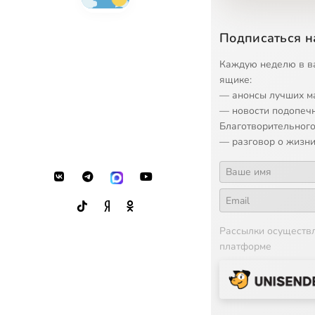
15
Missa longa in
Подписаться н
16
Missa longa in
Каждую неделю в в
17
Missa longa in
ящике:
— анонсы лучших м
18
Missa longa in
— новости подопеч
Благотворительного
— разговор о жизни
Рассылки осуществ
платформе