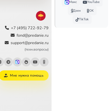
Макс
YouTube
10:52
Дзен
OK
2:03
TikTok
+7 (495) 722-92-79
3:09
fond@predanie.ru
5:04
support@predanie.ru
(техн.вопросы)
Мне нужна помощь