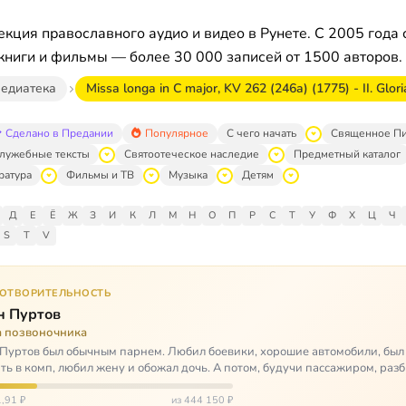
кция православного аудио и видео в Рунете. С 2005 года 
книги и фильмы — более 30 000 записей от 1500 авторов.
едиатека
Missa longa in C major, KV 262 (246a) (1775) - II. Glori
Сделано в Предании
Популярное
С чего начать
Священное П
лужебные тексты
Святоотеческое наследие
Предметный каталог
ратура
Фильмы и ТВ
Музыка
Детям
Д
Е
Ё
Ж
З
И
К
Л
М
Н
О
П
Р
С
Т
У
Ф
Х
Ц
Ч
S
T
V
ГОТВОРИТЕЛЬНОСТЬ
н Пуртов
а позвоночника
Пуртов был обычным парнем. Любил боевики, хорошие автомобили, был
ть в комп, любил жену и обожал дочь. А потом, будучи пассажиром, разб
арии и тепе…
,91 ₽
из 444 150 ₽