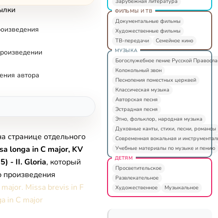
Зарубежная литература
ылки
ФИЛЬМЫ И ТВ
Документальные фильмы
роизведения
Художественные фильмы
ТВ-передачи
Семейное кино
МУЗЫКА
произведении
Богослужебное пение Русской Правосл
Колокольный звон
ения автора
Песнопения поместных церквей
Классическая музыка
Авторская песня
Эстрадная песня
Этно, фольклор, народная музыка
Духовные канты, стихи, песни, романсы
на странице отдельного
Современная вокальная и инструментал
sa longa in C major, KV
Учебные материалы по музыке и пению
ДЕТЯМ
) - II. Gloria
, который
Просветительское
ю произведения
Развлекательное
 major. Missa brevis in F
Художественное
Музыкальное
ga in C major