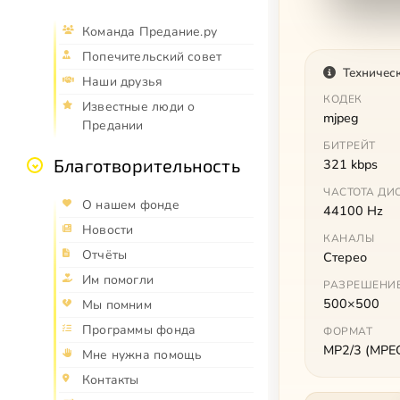
Команда Предание.ру
Попечительский совет
Техничес
Наши друзья
КОДЕК
Известные люди о
mjpeg
Предании
БИТРЕЙТ
Благотворительность
321 kbps
ЧАСТОТА ДИ
О нашем фонде
44100 Hz
Новости
КАНАЛЫ
Отчёты
Стерео
Им помогли
РАЗРЕШЕНИ
500×500
Мы помним
Программы фонда
ФОРМАТ
MP2/3 (MPEG 
Мне нужна помощь
Контакты