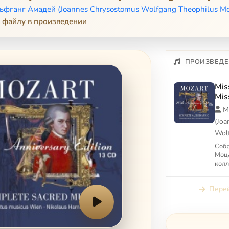
ьфганг Амадей (Joannes Chrysostomus Wolfgang Theophilus Mo
 файлу в произведении
ПРОИЗВЕДЕ
Mis
Mis
Mis
М
(Jo
Wolf
Собр
Моца
колл
Sacr
Перей