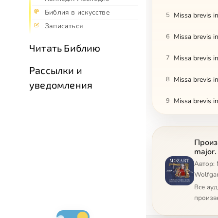
Библия в искусстве
5
Missa brevis i
Записаться
6
Missa brevis i
Читать Библию
7
Missa brevis in
Рассылки и
8
Missa brevis in
уведомления
9
Missa brevis i
10
Missa brevis i
Произв
11
Missa brevis i
major.
Автор:
12
Missa brevis i
Wolfgan
13
Missa longa in
Все ау
произв
14
Missa longa in