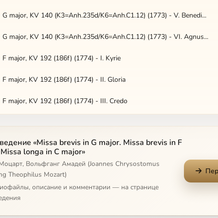
n G major, KV 140 (K3=Anh.235d/K6=Anh.C1.12) (1773) - V. Benedi...
n G major, KV 140 (K3=Anh.235d/K6=Anh.C1.12) (1773) - VI. Agnus...
 F major, KV 192 (186f) (1774) - I. Kyrie
 F major, KV 192 (186f) (1774) - II. Gloria
n F major, KV 192 (186f) (1774) - III. Credo
n F major, KV 192 (186f) (1774) - IV. Sanctus
едение «Missa brevis in G major. Missa brevis in F
n F major, KV 192 (186f) (1774) - V. Benedictus
 Missa longa in C major»
 Моцарт, Вольфганг Амадей (Joannes Chrysostomus
n F major, KV 192 (186f) (1774) - VI. Agnus Dei
Пер
g Theophilus Mozart)
 C major, KV 262 (246a) (1775) - I. Kyrie
диофайлы, описание и комментарии — на странице
едения
 C major, KV 262 (246a) (1775) - II. Gloria