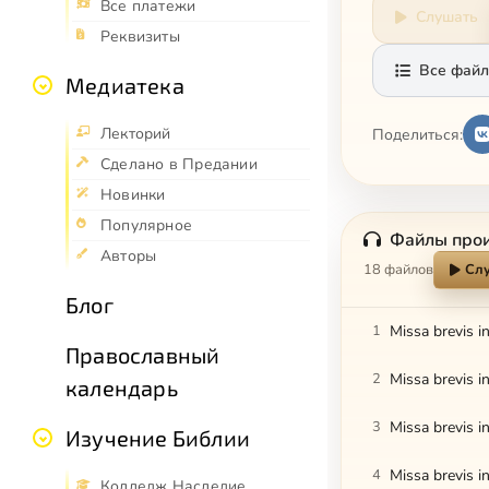
Все платежи
Слушать
Реквизиты
Все файл
Медиатека
Лекторий
Поделиться:
Сделано в Предании
Новинки
Популярное
Файлы про
Авторы
18 файлов
Слу
Блог
1
Missa brevis i
Православный
2
Missa brevis i
календарь
3
Missa brevis i
Изучение Библии
4
Missa brevis 
Колледж Наследие