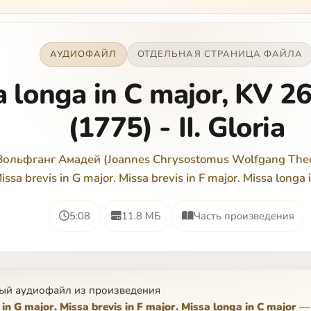
АУДИОФАЙЛ
ОТДЕЛЬНАЯ СТРАНИЦА ФАЙЛА
a longa in C major, KV 2
(1775) - II. Gloria
Вольфганг Амадей (Joannes Chrysostomus Wolfgang Theo
issa brevis in G major. Missa brevis in F major. Missa longa 
5:08
11.8 МБ
Часть произведения
ый аудиофайл из произведения
 in G major. Missa brevis in F major. Missa longa in C major
—