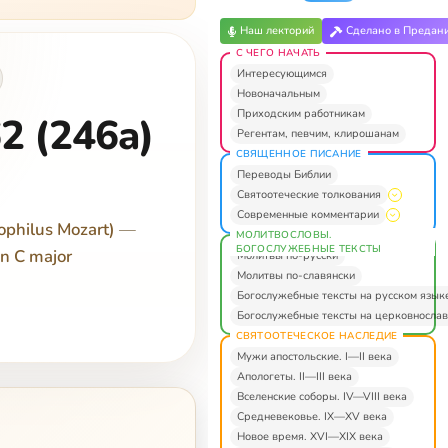
Наш лекторий
Сделано в Предан
С ЧЕГО НАЧАТЬ
Интересующимся
Новоначальным
Приходским работникам
62 (246a)
Регентам, певчим, клирошанам
СВЯЩЕННОЕ ПИСАНИЕ
Переводы Библии
Святоотеческие толкования
Современные комментарии
philus Mozart)
—
МОЛИТВОСЛОВЫ.
БОГОСЛУЖЕБНЫЕ ТЕКСТЫ
in C major
Молитвы по-русски
Молитвы по-славянски
Богослужебные тексты на русском язык
Богослужебные тексты на церковнослав
СВЯТООТЕЧЕСКОЕ НАСЛЕДИЕ
Мужи апостольские. I—II века
Апологеты. II—III века
Вселенские соборы. IV—VIII века
Средневековье. IX—XV века
Новое время. XVI—XIX века