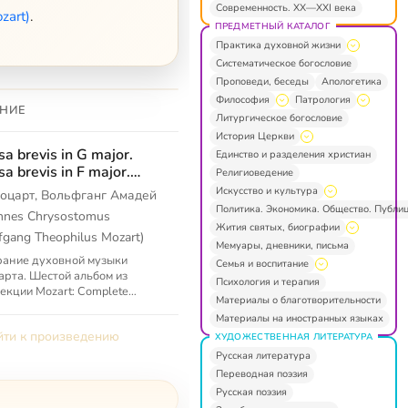
Современность. XX—XXI века
zart)
.
ПРЕДМЕТНЫЙ КАТАЛОГ
Практика духовной жизни
Систематическое богословие
Проповеди, беседы
Апологетика
Философия
Патрология
НИЕ
Литургическое богословие
История Церкви
sa brevis in G major.
Единство и разделения христиан
sa brevis in F major.
Религиоведение
sa longa in C major
Искусство и культура
оцарт, Вольфганг Амадей
Политика. Экономика. Общество. Публи
annes Chrysostomus
Жития святых, биографии
gang Theophilus Mozart)
Мемуары, дневники, письма
ание духовной музыки
Семья и воспитание
рта. Шестой альбом из
Психология и терапия
екции Mozart: Complete
Материалы о благотворительности
ed Music.
Материалы на иностранных языках
ти к произведению
ХУДОЖЕСТВЕННАЯ ЛИТЕРАТУРА
Русская литература
Переводная поэзия
Русская поэзия