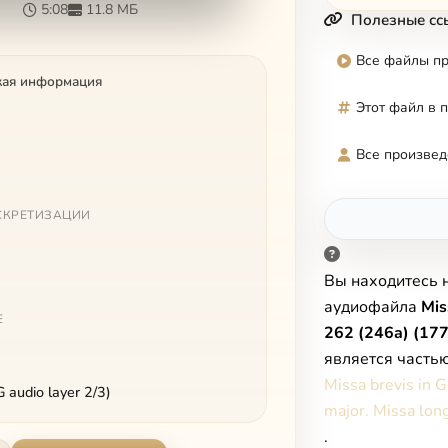
5:08
11.8 МБ
Полезные сс
Все файлы п
кая информация
Этот файл в 
Все произвед
СКРЕТИЗАЦИИ
Вы находитесь 
аудиофайла
Mis
Е
262 (246a) (1775
является часть
Missa brevis in G
audio layer 2/3)
major. Missa lon
.