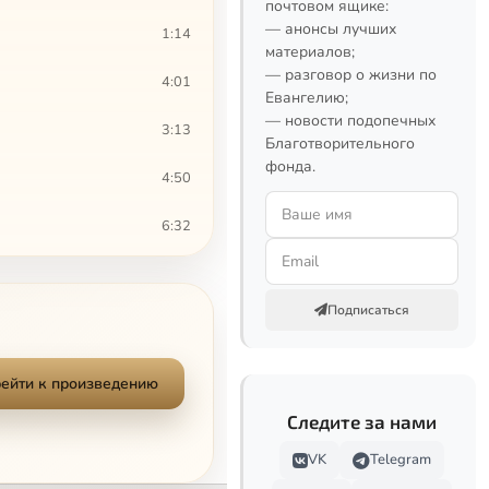
почтовом ящике:
— анонсы лучших
1:14
материалов;
— разговор о жизни по
4:01
Евангелию;
— новости подопечных
3:13
Благотворительного
фонда.
4:50
6:32
1:09
Подписаться
1:58
3:51
ейти к произведению
3:30
Следите за нами
VK
Telegram
5:08
Сейчас