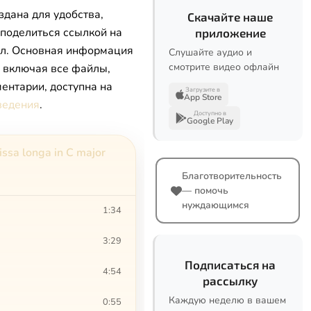
здана для удобства,
Скачайте наше
 поделиться ссылкой на
приложение
л. Основная информация
Слушайте аудио и
смотрите видео офлайн
, включая все файлы,
ентарии, доступна на
Загрузите в
App Store
ведения
.
Доступно в
Google Play
Missa longa in C major
Благотворительность
— помочь
нуждающимся
1:34
3:29
Подписаться на
4:54
рассылку
Каждую неделю в вашем
0:55