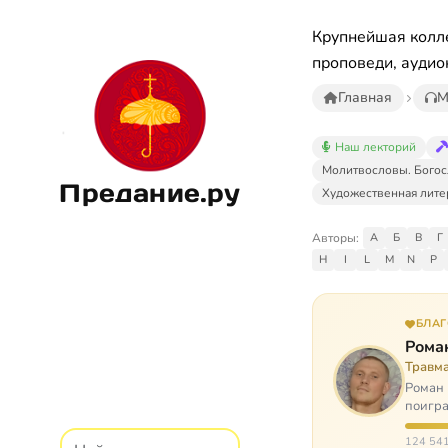
Крупнейшая колле
проповеди, аудио
Главная
М
Наш лекторий
Молитвословы. Богос
Предание.ру
Художественная лите
Авторы:
А
Б
В
Г
H
I
L
M
N
P
БЛА
Рома
Травм
Роман 
поигра
автоав
124 541