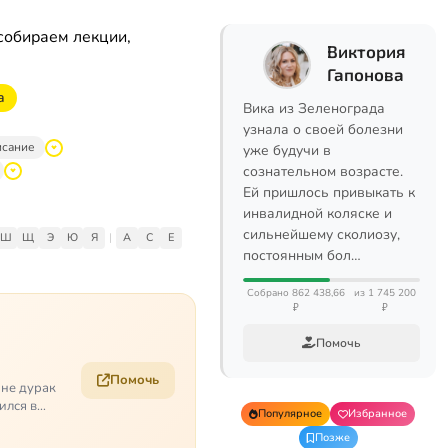
собираем лекции,
Виктория
Гапонова
a
Вика из Зеленограда
узнала о своей болезни
исание
уже будучи в
сознательном возрасте.
Ей пришлось привыкать к
инвалидной коляске и
сильнейшему сколиозу,
Ш
Щ
Э
Ю
Я
|
A
C
E
постоянным бол…
Собрано 862 438,66
из 1 745 200
₽
₽
Помочь
Помочь
 не дурак
ился в
Популярное
Избранное
Позже