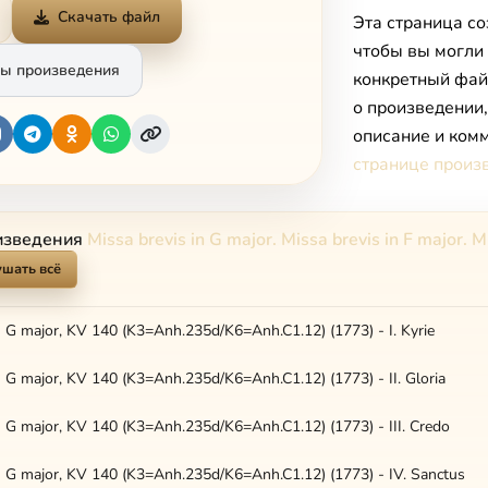
Скачать файл
Эта страница со
чтобы вы могли
ы произведения
конкретный фай
о произведении
описание и комм
странице произ
изведения
Missa brevis in G major. Missa brevis in F major. 
шать всё
n G major, KV 140 (K3=Anh.235d/K6=Anh.C1.12) (1773) - I. Kyrie
n G major, KV 140 (K3=Anh.235d/K6=Anh.C1.12) (1773) - II. Gloria
n G major, KV 140 (K3=Anh.235d/K6=Anh.C1.12) (1773) - III. Credo
in G major, KV 140 (K3=Anh.235d/K6=Anh.C1.12) (1773) - IV. Sanctus