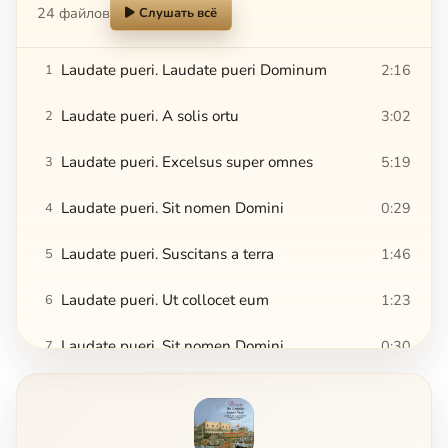
24 файлов
Слушать всё
Laudate pueri. Laudate pueri Dominum
2:16
1
Laudate pueri. A solis ortu
3:02
2
Laudate pueri. Excelsus super omnes
5:19
3
Laudate pueri. Sit nomen Domini
0:29
4
Laudate pueri. Suscitans a terra
1:46
5
Laudate pueri. Ut collocet eum
1:23
6
Laudate pueri. Sit nomen Domini
0:30
7
Laudate pueri. Gloria Patri
3:45
8
Laudate pueri. Sicut erat in principio
1:33
9