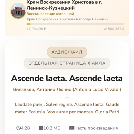
Храм Воскресения Христова в г.
Ленинск-Кузнецкий
Восстановление котельной
Храм Воскресения Христова в городе Ленинск-
Кузнецкий в Кемеровской области – совсем новый, он
открылся всего 20 назад. И сейчас храм может вообще
17 934,98 ₽
из 500 363 ₽
закрыться. Потому что это Сибирь,…
АУДИОФАЙЛ
ОТДЕЛЬНАЯ СТРАНИЦА ФАЙЛА
Ascende laeta. Ascende laeta
Вивальди, Антонио Лючио (Antonio Lucio Vivaldi)
—
Laudate pueri. Salve regina. Ascende laeta. Gaude
mater Ecclesia. Vos aurae per montes. Gloria Patri
4:28
10.2 МБ
Часть произведения