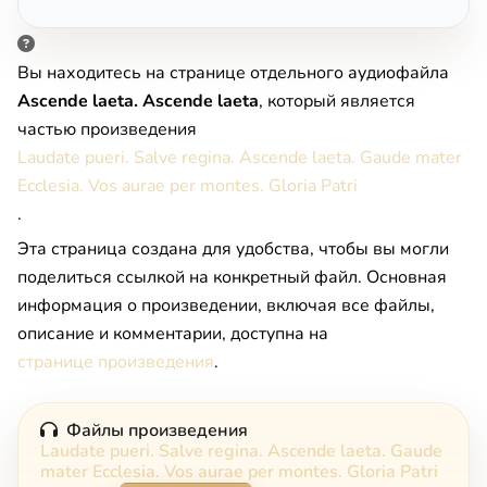
Вы находитесь на странице отдельного аудиофайла
Ascende laeta. Ascende laeta
, который является
частью произведения
Laudate pueri. Salve regina. Ascende laeta. Gaude mater
Ecclesia. Vos aurae per montes. Gloria Patri
.
Эта страница создана для удобства, чтобы вы могли
поделиться ссылкой на конкретный файл. Основная
информация о произведении, включая все файлы,
описание и комментарии, доступна на
странице произведения
.
Файлы произведения
Laudate pueri. Salve regina. Ascende laeta. Gaude
mater Ecclesia. Vos aurae per montes. Gloria Patri