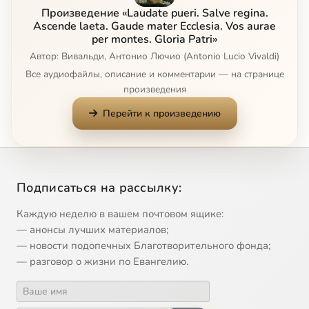
Произведение «Laudate pueri. Salve regina.
Salve regina. Salve regina
4:26
10
Ascende laeta. Gaude mater Ecclesia. Vos aurae
per montes. Gloria Patri»
Автор: Вивальди, Антонио Лючио (Antonio Lucio Vivaldi)
Salve regina. Ad te clamamus
1:31
11
Все аудиофайлы, описание и комментарии — на странице
Salve regina. Ad te suspiramus
2:54
12
произведения
Перейти к произведению
Salve regina. Eia ergo advocata
1:28
13
Salve regina. Et Jesum benedictum
2:07
14
Salve regina. O clemens, o pia
2:34
15
Подписаться на рассылку:
Каждую неделю в вашем почтовом ящике:
Ascende laeta. Ascende laeta
4:28
16
Сейчас
— анонсы лучших материалов;
— новости подопечных Благотворительного фонда;
Ascende laeta. Quam pulchri
1:07
17
— разговор о жизни по Евангелию.
Ascende laeta. Sternite, Angeli
4:10
18