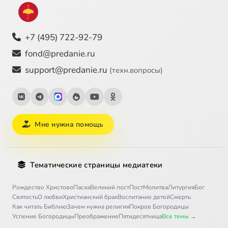
+7 (495) 722-92-79
fond@predanie.ru
support@predanie.ru
(техн.вопросы)
Мне нужна помощь
Тематические страницы медиатеки
Рождество Христово
Пасха
Великий пост
Пост
Молитва
Литургия
Бог
Святость
О любви
Христианский брак
Воспитание детей
Смерть
Как читать Библию
Зачем нужна религия
Покров Богородицы
Успение Богородицы
Преображение
Пятидесятница
Все темы →