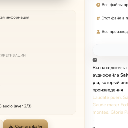
Все файлы п
кая информация
Этот файл в 
Все произвед
СКРЕТИЗАЦИИ
Вы находитесь 
аудиофайла
Sal
pia
, который яв
Е
произведения
Laudate pueri. Sa
Gaude mater Eccl
audio layer 2/3)
montes. Gloria Pa
.
Скачать файл