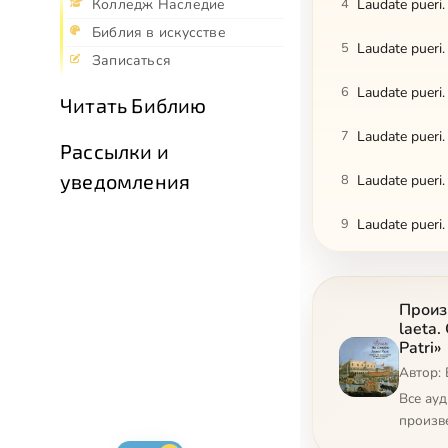
4
Laudate pueri
Колледж Наследие
Библия в искусстве
5
Laudate pueri.
Записаться
6
Laudate pueri.
Читать Библию
7
Laudate pueri
Рассылки и
уведомления
8
Laudate pueri. 
9
Laudate pueri. 
10
Salve regina. 
Произв
11
Salve regina.
laeta.
Patri»
12
Salve regina. 
Автор: 
Все ау
13
Salve regina. 
произв
14
Salve regina.