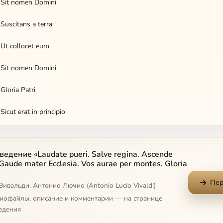
. Sit nomen Domini
 Suscitans a terra
 Ut collocet eum
. Sit nomen Domini
Gloria Patri
Sicut erat in principio
Salve regina
едение «Laudate pueri. Salve regina. Ascende
 Ad te clamamus
 Gaude mater Ecclesia. Vos aurae per montes. Gloria
Ad te suspiramus
Пер
Вивальди, Антонио Лючио (Antonio Lucio Vivaldi)
диофайлы, описание и комментарии — на странице
Eia ergo advocata
едения
 Et Jesum benedictum