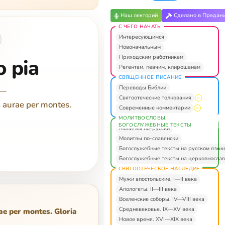
Наш лекторий
Сделано в Предан
С ЧЕГО НАЧАТЬ
Интересующимся
Новоначальным
Приходским работникам
o pia
Регентам, певчим, клирошанам
СВЯЩЕННОЕ ПИСАНИЕ
Переводы Библии
—
Святоотеческие толкования
s aurae per montes.
Современные комментарии
МОЛИТВОСЛОВЫ.
БОГОСЛУЖЕБНЫЕ ТЕКСТЫ
Молитвы по-русски
Молитвы по-славянски
Богослужебные тексты на русском язык
Богослужебные тексты на церковнослав
СВЯТООТЕЧЕСКОЕ НАСЛЕДИЕ
Мужи апостольские. I—II века
Апологеты. II—III века
Вселенские соборы. IV—VIII века
Средневековье. IX—XV века
ae per montes. Gloria
Новое время. XVI—XIX века