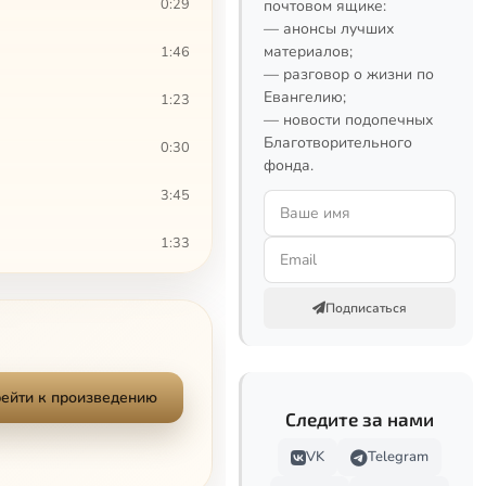
0:29
почтовом ящике:
— анонсы лучших
материалов;
1:46
— разговор о жизни по
Евангелию;
1:23
— новости подопечных
Благотворительного
0:30
фонда.
3:45
1:33
4:26
Подписаться
1:31
2:54
ейти к произведению
Следите за нами
1:28
VK
Telegram
2:07