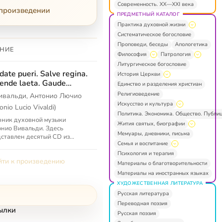
Современность. XX—XXI века
 произведении
ПРЕДМЕТНЫЙ КАТАЛОГ
Практика духовной жизни
Систематическое богословие
Проповеди, беседы
Апологетика
НИЕ
Философия
Патрология
Литургическое богословие
date pueri. Salve regina.
История Церкви
ende laeta. Gaude
Единство и разделения христиан
er Ecclesia. Vos aurae
Религиоведение
ивальди, Антонио Лючио
 montes. Gloria Patri
Искусство и культура
onio Lucio Vivaldi)
Политика. Экономика. Общество. Публи
ник духовной музыки
Жития святых, биографии
нио Вивальди. Здесь
Мемуары, дневники, письма
ставлен десятый CD из
Семья и воспитание
екции The Complete Sacred
c.
Психология и терапия
ти к произведению
Материалы о благотворительности
Материалы на иностранных языках
ХУДОЖЕСТВЕННАЯ ЛИТЕРАТУРА
Русская литература
Переводная поэзия
ылки
Русская поэзия