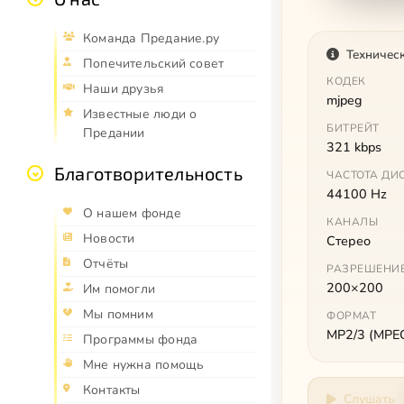
Команда Предание.ру
Техничес
Попечительский совет
КОДЕК
Наши друзья
mjpeg
Известные люди о
БИТРЕЙТ
Предании
321 kbps
Благотворительность
ЧАСТОТА ДИ
44100 Hz
О нашем фонде
КАНАЛЫ
Новости
Стерео
Отчёты
РАЗРЕШЕНИ
200×200
Им помогли
Мы помним
ФОРМАТ
MP2/3 (MPEG 
Программы фонда
Мне нужна помощь
Контакты
Слушать