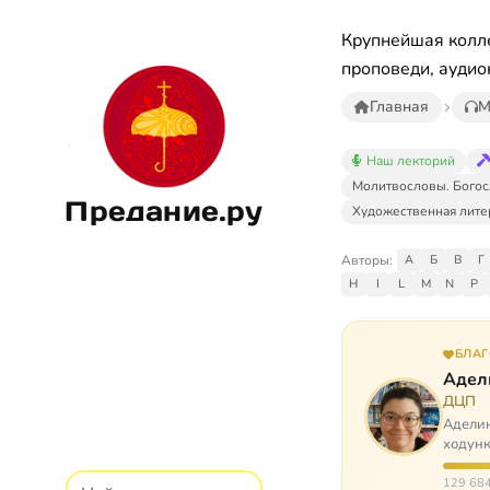
Крупнейшая колле
проповеди, аудио
Главная
М
Наш лекторий
Молитвословы. Богос
Предание.ру
Художественная лите
Авторы:
А
Б
В
Г
H
I
L
M
N
P
БЛА
Адел
ДЦП
Аделин
ходунк
слуша
129 684