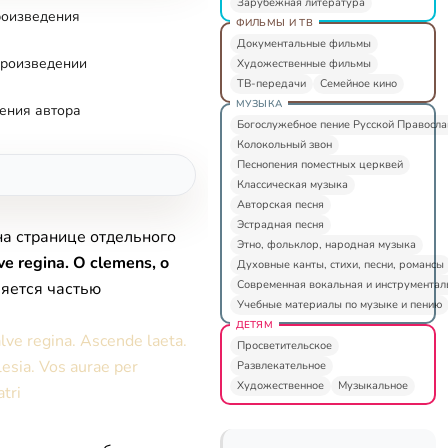
Зарубежная литература
роизведения
ФИЛЬМЫ И ТВ
Документальные фильмы
произведении
Художественные фильмы
ТВ-передачи
Семейное кино
МУЗЫКА
ения автора
Богослужебное пение Русской Правосл
Колокольный звон
Песнопения поместных церквей
Классическая музыка
Авторская песня
Эстрадная песня
на странице отдельного
Этно, фольклор, народная музыка
ve regina. O clemens, o
Духовные канты, стихи, песни, романсы
Современная вокальная и инструментал
ляется частью
Учебные материалы по музыке и пению
ДЕТЯМ
lve regina. Ascende laeta.
Просветительское
esia. Vos aurae per
Развлекательное
Художественное
Музыкальное
tri