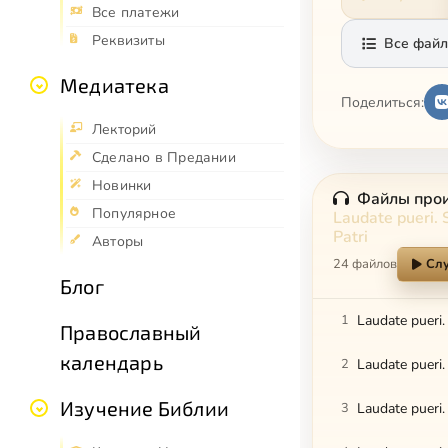
Все платежи
Реквизиты
Все файл
Медиатека
Поделиться:
Лекторий
Сделано в Предании
Новинки
Файлы про
Популярное
Laudate pueri. 
Patri
Авторы
24 файлов
Слу
Блог
1
Laudate pueri
Православный
календарь
2
Laudate pueri.
Изучение Библии
3
Laudate pueri