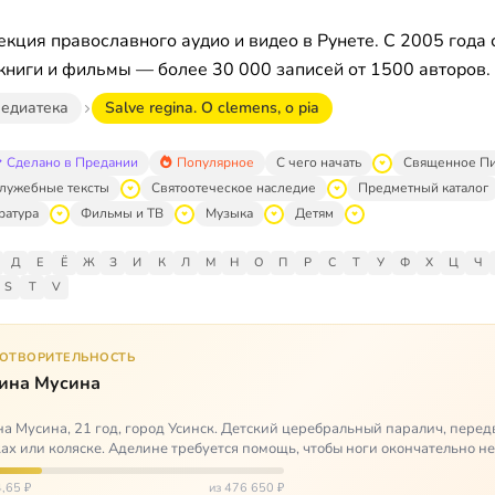
кция православного аудио и видео в Рунете. С 2005 года 
книги и фильмы — более 30 000 записей от 1500 авторов.
едиатека
Salve regina. O clemens, o pia
Сделано в Предании
Популярное
С чего начать
Священное П
лужебные тексты
Святоотеческое наследие
Предметный каталог
ратура
Фильмы и ТВ
Музыка
Детям
Д
Е
Ё
Ж
З
И
К
Л
М
Н
О
П
Р
С
Т
У
Ф
Х
Ц
Ч
S
T
V
ГОТВОРИТЕЛЬНОСТЬ
ина Мусина
а Мусина, 21 год, город Усинск. Детский церебральный паралич, перед
ах или коляске. Аделине требуется помощь, чтобы ноги окончательно н
ться…
,65 ₽
из 476 650 ₽