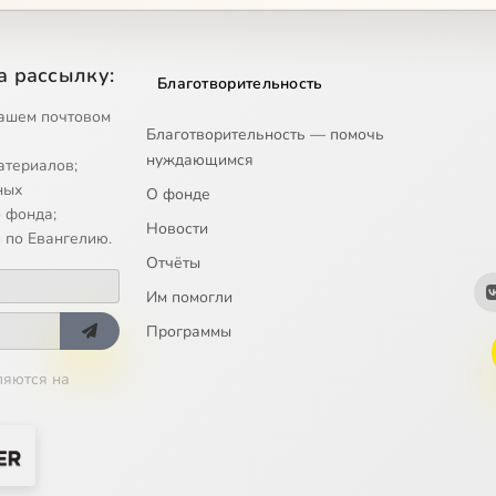
O clemens, o pia
а рассылку:
Благотворительность
 Ascende laeta
ашем почтовом
Благотворительность — помочь
. Quam pulchri
нуждающимся
атериалов;
ных
 Sternite, Angeli
О фонде
 фонда;
Новости
 по Евангелию.
cclesia
Отчёты
 montes. Vos aurae per montes
Им помогли
Программы
 montes. Cuncta orbis
ляются на
montes. Tellus, astra
montes. Alleluia