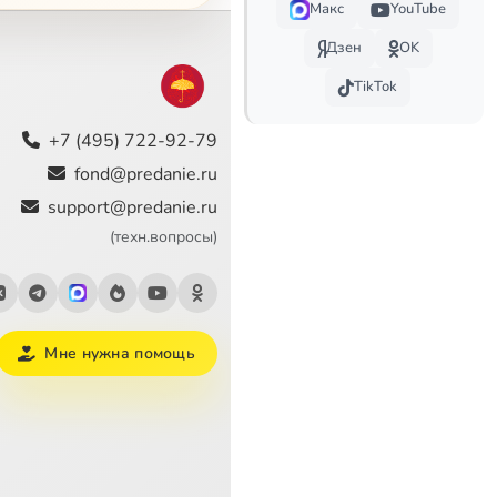
Макс
YouTube
2:34
Сейчас
Дзен
OK
TikTok
4:28
+7 (495) 722-92-79
1:07
fond@predanie.ru
4:10
support@predanie.ru
(техн.вопросы)
4:38
6:36
0:53
Мне нужна помощь
4:04
1:47
3:38