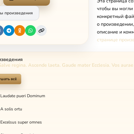
Эта страница со
чтобы вы могли
ы произведения
конкретный фай
о произведении
описание и комм
странице произ
изведения
Salve regina. Ascende laeta. Gaude mater Ecclesia. Vos aurae
шать всё
. Laudate pueri Dominum
 A solis ortu
. Excelsus super omnes