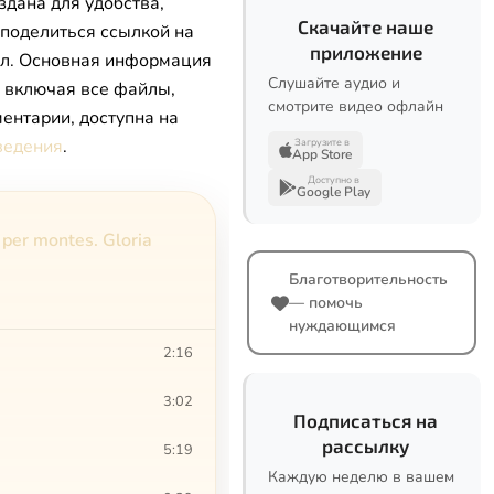
здана для удобства,
Скачайте наше
 поделиться ссылкой на
приложение
л. Основная информация
Слушайте аудио и
, включая все файлы,
смотрите видео офлайн
ентарии, доступна на
ведения
.
Загрузите в
App Store
Доступно в
Google Play
 per montes. Gloria
Благотворительность
— помочь
нуждающимся
2:16
3:02
Подписаться на
рассылку
5:19
Каждую неделю в вашем