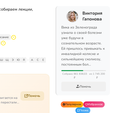
собираем лекции,
Виктория
Гапонова
Вика из Зеленограда
узнала о своей болезни
исание
уже будучи в
сознательном возрасте.
Ей пришлось привыкать к
инвалидной коляске и
сильнейшему сколиозу,
Ш
Щ
Э
Ю
Я
|
A
C
E
постоянным бол…
Собрано 861 838,03
из 1 745 200
₽
₽
Помочь
Помочь
вигается на
е перестали
Популярное
Избранное
Позже