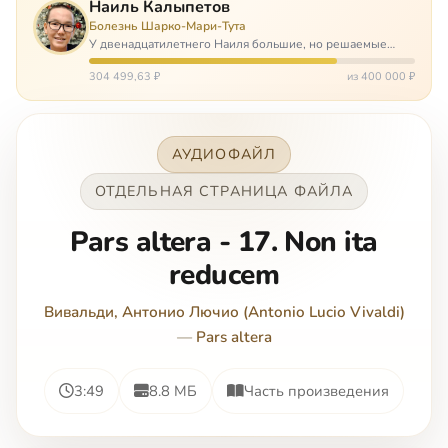
Наиль Калыпетов
Болезнь Шарко-Мари-Тута
У двенадцатилетнего Наиля большие, но решаемые
проблемы. Он болен редкой болезнью, которая ставит
перед ним множество непростых задача, угрожая в
304 499,63 ₽
из 400 000 ₽
противном случае парализацией и да…
АУДИОФАЙЛ
ОТДЕЛЬНАЯ СТРАНИЦА ФАЙЛА
Pars altera - 17. Non ita
reducem
Вивальди, Антонио Лючио (Antonio Lucio Vivaldi)
—
Pars altera
3:49
8.8 МБ
Часть произведения