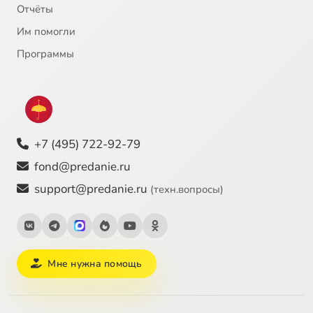
Pars altera - 25. Armatae face, et anguibus
3:23
25
Отчёты
Им помогли
Pars altera - 26. Quam insolita luce
1:07
26
Программы
Pars altera - 27. Gaude felix
3:36
27
Pars altera - 28. Ite decreto aeterno
1:19
28
Pars altera - 29. Salve, invicta Juditha, formosa
2:08
29
+7 (495) 722-92-79
fond@predanie.ru
support@predanie.ru
(техн.вопросы)
Мне нужна помощь