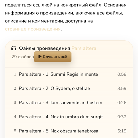
поделиться ссылкой на конкретный файл. Основная
информация о произведении, включая все файлы,
описание и комментарии, доступна на
странице произведения
.
Файлы произведения
Pars altera
29 файлов
Слушать всё
Pars altera - 1. Summi Regis in mente
0:58
1
Pars altera - 2. O Sydera, o stellae
3:59
2
Pars altera - 3. Iam saevientis in hostem
0:26
3
Pars altera - 4. Nox in umbra dum surgit
0:32
4
Pars altera - 5. Nox obscura tenebrosa
6:19
5