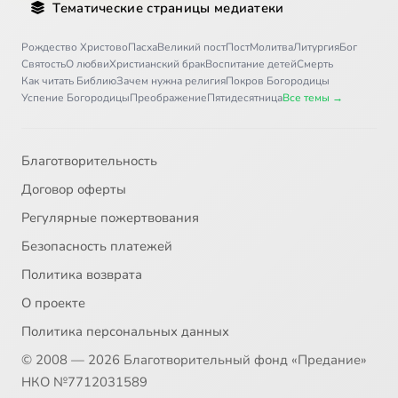
Тематические страницы медиатеки
Рождество Христово
Пасха
Великий пост
Пост
Молитва
Литургия
Бог
Святость
О любви
Христианский брак
Воспитание детей
Смерть
Как читать Библию
Зачем нужна религия
Покров Богородицы
Успение Богородицы
Преображение
Пятидесятница
Все темы →
Благотворительность
Договор оферты
Регулярные пожертвования
Безопасность платежей
Политика возврата
О проекте
Политика персональных данных
© 2008 — 2026 Благотворительный фонд «Предание»
НКО №7712031589