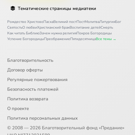
Тематические страницы медиатеки
Рождество Христово
Пасха
Великий пост
Пост
Молитва
Литургия
Бог
Святость
О любви
Христианский брак
Воспитание детей
Смерть
Как читать Библию
Зачем нужна религия
Покров Богородицы
Успение Богородицы
Преображение
Пятидесятница
Все темы →
Благотворительность
Договор оферты
Регулярные пожертвования
Безопасность платежей
Политика возврата
О проекте
Политика персональных данных
© 2008 — 2026 Благотворительный фонд «Предание»