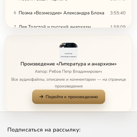
Поэма «Возмездие» Александра Блока
3:55:40
6
Лев Толстой и русский анархизм
1:58:09
7
Образы Эллады в европейской культуре от Возрождения до современности
1:59:16
8
Александр Пушкин
4:26:06
9
Произведение «Литература и анархизм»
Александр Галич (I часть)
4:46:50
10
Автор: Рябов Петр Владимирович
Все аудиофайлы, описание и комментарии — на странице
Александр Галич (II часть)
2:24:16
11
Сейчас
произведения
Перейти к произведению
Жан-Поль Сартр и Альбер Камю
1:51:36
12
Орел и Кузнечик
1:34:35
13
Алексей Боровой и Максимиллиан Волошин
31:54
14
Подписаться на рассылку: