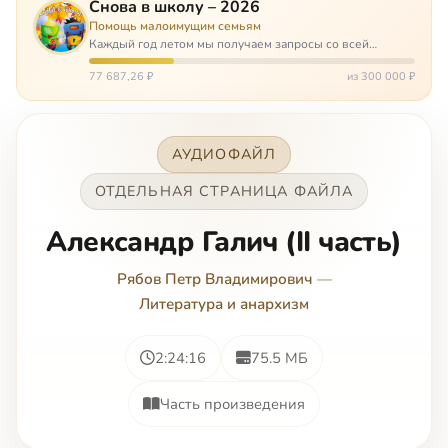
Снова в школу – 2026
Помощь малоимущим семьям
Каждый год летом мы получаем запросы со всей
России: помогите собраться в школу. Семьи с больными
детьми или родителями, семьи без пап или мам,
77 687,26 ₽
из 300 000 ₽
многодетные. Для многих из них покуп…
АУДИОФАЙЛ
ОТДЕЛЬНАЯ СТРАНИЦА ФАЙЛА
Александр Галич (II часть)
Рябов Петр Владимирович
—
Литература и анархизм
2:24:16
75.5 МБ
Часть произведения