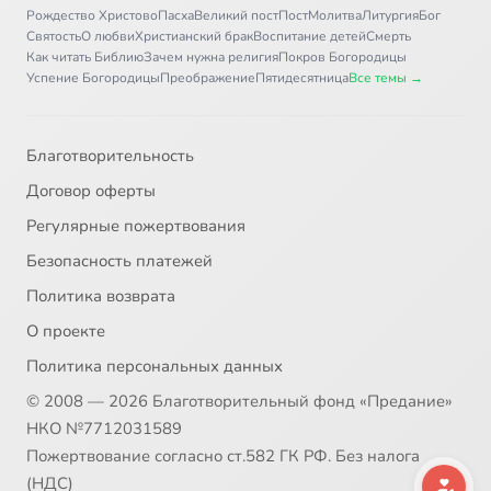
Рождество Христово
Пасха
Великий пост
Пост
Молитва
Литургия
Бог
Святость
О любви
Христианский брак
Воспитание детей
Смерть
Как читать Библию
Зачем нужна религия
Покров Богородицы
Успение Богородицы
Преображение
Пятидесятница
Все темы →
Благотворительность
Договор оферты
Регулярные пожертвования
Безопасность платежей
Политика возврата
О проекте
Политика персональных данных
© 2008 — 2026 Благотворительный фонд «Предание»
НКО №7712031589
Пожертвование согласно ст.582 ГК РФ. Без налога
(НДС)