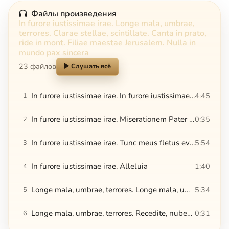
Файлы произведения
In furore iustissimae irae. Longe mala, umbrae,
terrores. Clarae stellae, scintillate. Canta in prato,
ride in mont. Filiae maestae Jerusalem. Nulla in
mundo pax sincera
23 файлов
Слушать всё
In furore iustissimae irae. In furore iustissimae irae
4:45
1
In furore iustissimae irae. Miserationem Pater piissime
0:35
2
In furore iustissimae irae. Tunc meus fletus evadet laetus
5:54
3
In furore iustissimae irae. Alleluia
1:40
4
Longe mala, umbrae, terrores. Longe mala, umbrae, terrores
5:34
5
Longe mala, umbrae, terrores. Recedite, nubes et fulgura
0:31
6