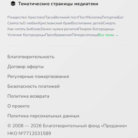
Тематические страницы медиатеки
Рождество Христово
Пасха
Великий пост
Пост
Молитва
Литургия
Бог
Святость
О любви
Христианский брак
Воспитание детей
Смерть
Как читать Библию
Зачем нужна религия
Покров Богородицы
Успение Богородицы
Преображение
Пятидесятница
Все темы →
Благотворительность
Договор оферты
Регулярные пожертвования
Безопасность платежей
Политика возврата
О проекте
Политика персональных данных
© 2008 — 2026 Благотворительный фонд «Предание»
НКО №7712031589