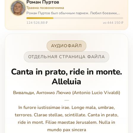
Роман Пуртов
Травма позвоночника
Роман Пуртов был обычным парнем. Любил боевики,
хорошие автомобили, был не дурак поиграть в комп,
любил жену и обожал дочь. А потом, будучи
124 526,88 ₽
из 444 150 ₽
пассажиром, разбился в автоаварии и тепе…
АУДИОФАЙЛ
ОТДЕЛЬНАЯ СТРАНИЦА ФАЙЛА
Canta in prato, ride in monte.
Alleluia
Вивальди, Антонио Лючио (Antonio Lucio Vivaldi)
—
In furore iustissimae irae. Longe mala, umbrae,
terrores. Clarae stellae, scintillate. Canta in prato,
ride in mont. Filiae maestae Jerusalem. Nulla in
mundo pax sincera