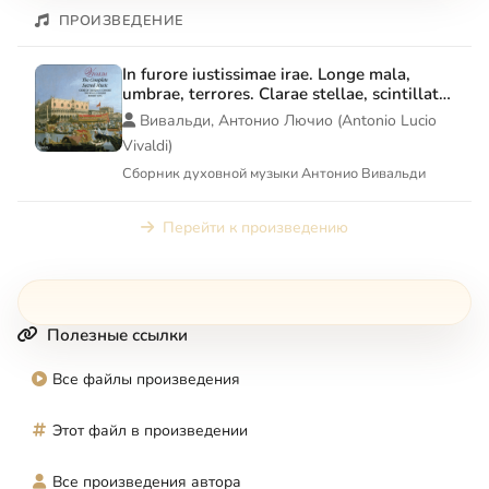
ПРОИЗВЕДЕНИЕ
In furore iustissimae irae. Longe mala,
umbrae, terrores. Clarae stellae, scintillate.
Canta in prato, ride in mont. Filiae maestae
Вивальди, Антонио Лючио (Antonio Lucio
Jerusalem. Nulla in mundo pax sincera
Vivaldi)
Сборник духовной музыки Антонио Вивальди
Перейти к произведению
Полезные ссылки
Все файлы произведения
Этот файл в произведении
Все произведения автора