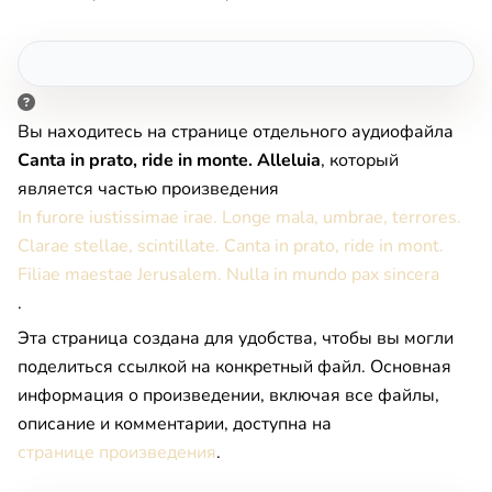
Вы находитесь на странице отдельного аудиофайла
Canta in prato, ride in monte. Alleluia
, который
является частью произведения
In furore iustissimae irae. Longe mala, umbrae, terrores.
Clarae stellae, scintillate. Canta in prato, ride in mont.
Filiae maestae Jerusalem. Nulla in mundo pax sincera
.
Эта страница создана для удобства, чтобы вы могли
поделиться ссылкой на конкретный файл. Основная
информация о произведении, включая все файлы,
описание и комментарии, доступна на
странице произведения
.