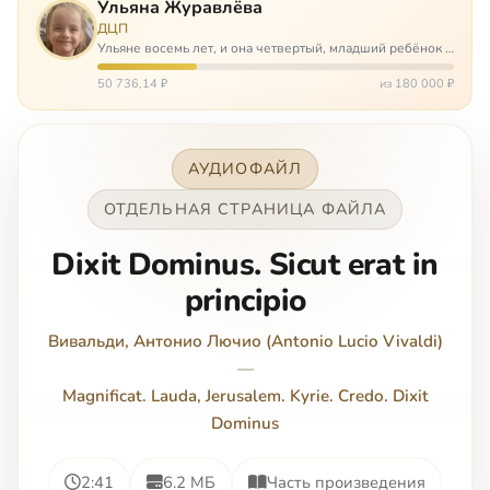
Ульяна Журавлёва
ДЦП
Ульяне восемь лет, и она четвертый, младший ребёнок в
многодетной семье. И с самого рождения Ульяну лечат.
Несколько операций, ежедневные процедуры,
50 736,14 ₽
из 180 000 ₽
длительные реабилитации и беско…
АУДИОФАЙЛ
ОТДЕЛЬНАЯ СТРАНИЦА ФАЙЛА
Dixit Dominus. Sicut erat in
principio
Вивальди, Антонио Лючио (Antonio Lucio Vivaldi)
—
Magnificat. Lauda, Jerusalem. Kyrie. Credo. Dixit
Dominus
2:41
6.2 МБ
Часть произведения