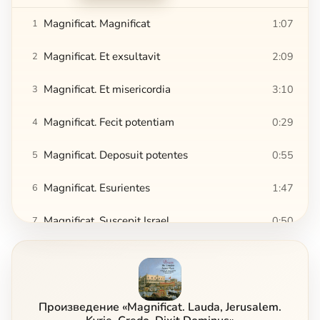
Magnificat. Magnificat
1:07
1
Magnificat. Et exsultavit
2:09
2
Magnificat. Et misericordia
3:10
3
Magnificat. Fecit potentiam
0:29
4
Magnificat. Deposuit potentes
0:55
5
Magnificat. Esurientes
1:47
6
Magnificat. Suscepit Israel
0:50
7
Magnificat. Sicut locutus est
1:43
8
Magnificat. Gloria
1:44
9
Произведение «Magnificat. Lauda, Jerusalem.
Lauda, Jerusalem. Kyrie.
7:24
10