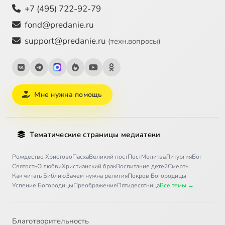
+7 (495) 722-92-79
fond@predanie.ru
support@predanie.ru
(техн.вопросы)
Мне нужна помощь
Тематические страницы медиатеки
Рождество Христово
Пасха
Великий пост
Пост
Молитва
Литургия
Бог
Святость
О любви
Христианский брак
Воспитание детей
Смерть
Как читать Библию
Зачем нужна религия
Покров Богородицы
Успение Богородицы
Преображение
Пятидесятница
Все темы →
Благотворительность