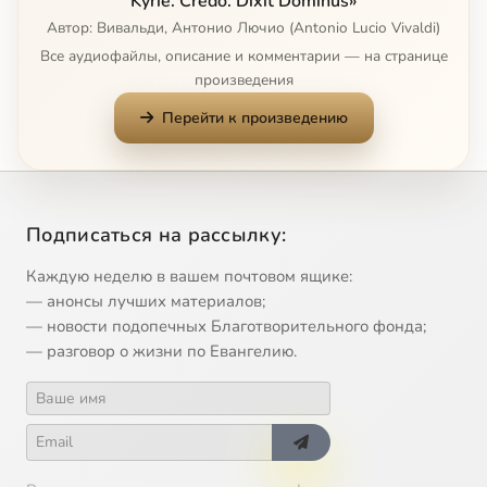
Kyrie. Credo. Dixit Dominus»
Автор: Вивальди, Антонио Лючио (Antonio Lucio Vivaldi)
Kyrie. Kyrie eleiso
4:06
11
Все аудиофайлы, описание и комментарии — на странице
произведения
Kyrie. Christe eleison
2:40
12
Перейти к произведению
Kyrie. Kyrie eleison
2:11
13
Credo. Credo in unum Deum
2:18
14
Подписаться на рассылку:
Credo. Et incarnatus est
1:29
15
Каждую неделю в вашем почтовом ящике:
Credo. Crucifixus
2:30
16
— анонсы лучших материалов;
— новости подопечных Благотворительного фонда;
Credo. Et resurrexit
3:01
17
— разговор о жизни по Евангелию.
Dixit Dominus. Dixit Dominus
2:20
18
Dixit Dominus. Donec ponam
3:09
19