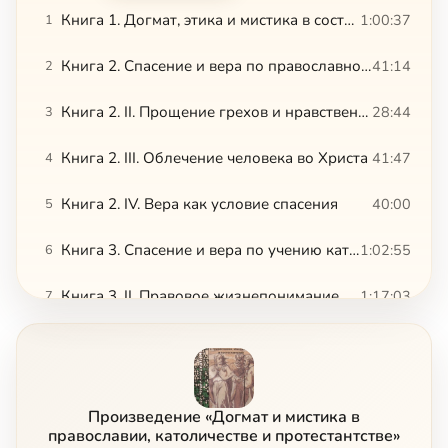
Книга 1. Догмат, этика и мистика в составе христианского вероучения
1:00:37
1
Книга 2. Спасение и вера по православному учени. I. Общее понятие о спасении
41:14
2
Книга 2. II. Прощение грехов и нравственное изменение человека
28:44
3
Книга 2. III. Облечение человека во Христа
41:47
4
Книга 2. IV. Вера как условие спасения
40:00
5
Книга 3. Спасение и вера по учению католическому и протестантскому. I. Правовое жизнепонимание в католичестве и протестантстве
1:02:55
6
Книга 3. II. Правовое жизнепонимание пред судом Св. Писания и Св. Предания
1:17:03
7
Книга 4. Мистика Церкви и мистика западных верований
7:34
8
Сейчас
Книга 4. Часть I. Истинная и ложная мистика
41:59
9
Произведение «Догмат и мистика в
Книга 4. Часть II. Характерные черты из жизни и учения католических святых
44:52
10
православии, католичестве и протестантстве»