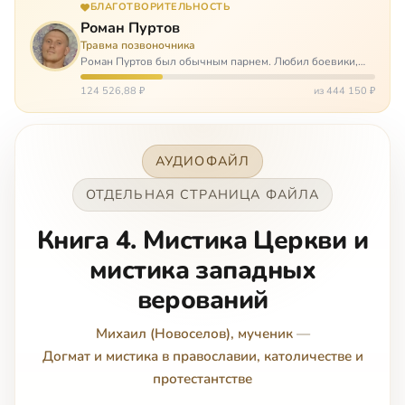
БЛАГОТВОРИТЕЛЬНОСТЬ
Роман Пуртов
Травма позвоночника
Роман Пуртов был обычным парнем. Любил боевики,
хорошие автомобили, был не дурак поиграть в комп,
любил жену и обожал дочь. А потом, будучи
124 526,88 ₽
из 444 150 ₽
пассажиром, разбился в автоаварии и тепе…
АУДИОФАЙЛ
ОТДЕЛЬНАЯ СТРАНИЦА ФАЙЛА
Книга 4. Мистика Церкви и
мистика западных
верований
Михаил (Новоселов), мученик
—
Догмат и мистика в православии, католичестве и
протестантстве