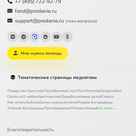
+7 (495) 722-92-79
fond@predanie.ru
support@predanie.ru
(техн.вопросы)
Мне нужна помощь
Тематические страницы медиатеки
Рождество Христово
Пасха
Великий пост
Пост
Молитва
Литургия
Бог
Святость
О любви
Христианский брак
Воспитание детей
Смерть
Как читать Библию
Зачем нужна религия
Покров Богородицы
Успение Богородицы
Преображение
Пятидесятница
Все темы →
Благотворительность