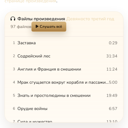
странице произведения
.
Файлы произведения
Девяносто третий год
97 файлов
Слушать всё
Заставка
0:29
1
Содрейский лес
31:34
2
Англия и Франция в смешении
11:24
3
Мрак сгущается вокруг корабля и пассажира
5:00
4
Знать и простолюдины в смешении
19:49
5
Орудие войны
6:57
6
Сила и мужество
13:10
7