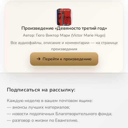
На чаше весов
7:01
8
Кто ставит парус, ставит всё на карту
8:23
9
Произведение «Девяносто третий год»
9=380
11:00
10
Автор: Гюго Виктор Мари (Victor Marie Hugo)
Все аудиофайлы, описание и комментарии — на странице
Некто спасается
3:42
11
произведения
Перейти к произведению
Спасётся ли
6:01
12
Слово есть глагол
12:13
13
Мужицкая память стоит знаний полководца
24:21
14
Подписаться на рассылку:
С вершины дюны
6:24
15
Каждую неделю в вашем почтовом ящике:
— анонсы лучших материалов;
Имеет уши, но не услышит
4:57
16
— новости подопечных Благотворительного фонда;
— разговор о жизни по Евангелию.
Когда бывает полезен крупный шрифт
5:58
17