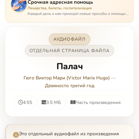
Срочная адресная помощь
Лекарства, билеты, госпитализация
Каждый день к нам приходят новые просьбы о помощи.
Часто оказывается, что помощь нужна даже не сегодня –
она нужна была вчера: в приеме лекарств образовался
недопустимый, опасный п…
АУДИОФАЙЛ
ОТДЕЛЬНАЯ СТРАНИЦА ФАЙЛА
Палач
Гюго Виктор Мари (Victor Marie Hugo)
—
Девяносто третий год
4:55
3.5 МБ
Часть произведения
Это отдельный аудиофайл из произведения