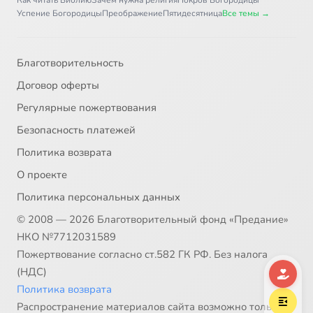
Конвент, 8
3:50
37
Успение Богородицы
Преображение
Пятидесятница
Все темы →
Конвент, 9
3:35
38
Благотворительность
Конвент, 10
12:54
39
Договор оферты
Конвент, 11
3:29
40
Регулярные пожертвования
Безопасность платежей
Конвент, 12
1:04
41
Политика возврата
Марат за кулисами
12:09
42
О проекте
Политика персональных данных
Леса
6:17
43
© 2008 — 2026 Благотворительный фонд «Предание»
Люди
6:12
44
НКО №7712031589
Пожертвование согласно ст.582 ГК РФ. Без налога
Сговор людей и лесов
7:37
45
(НДС)
Политика возврата
Их жизнь под землей
4:17
46
Распространение материалов сайта возможно только в