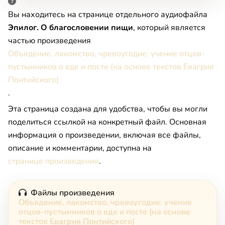
Вы находитесь на странице отдельного аудиофайла
Эпилог. О благословении пищи
, который является
частью произведения
Объядение, лакомство, чревоугодие: учение отцов-
пустынников о еде и посте (на основе текстов Евагрия
Понтийского)
.
Эта страница создана для удобства, чтобы вы могли
поделиться ссылкой на конкретный файл. Основная
информация о произведении, включая все файлы,
описание и комментарии, доступна на
странице произведения
.
Файлы произведения
Объядение, лакомство, чревоугодие: учение
отцов-пустынников о еде и посте (на основе
текстов Евагрия Понтийского)