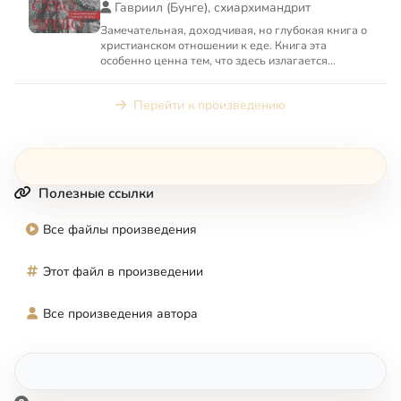
(на основе текстов Евагрия Понтийского)
Гавриил (Бунге), схиархимандрит
Замечательная, доходчивая, но глубокая книга о
христианском отношении к еде. Книга эта
особенно ценна тем, что здесь излагается
святоотеческое учение ...
Перейти к произведению
Полезные ссылки
Все файлы произведения
Этот файл в произведении
Все произведения автора