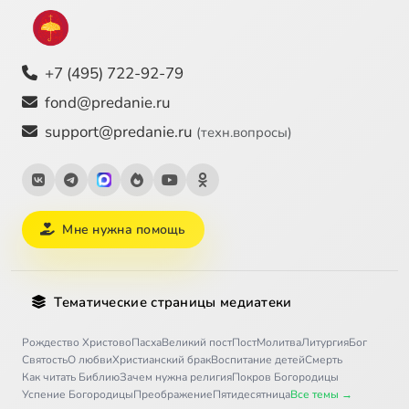
+7 (495) 722-92-79
fond@predanie.ru
support@predanie.ru
(техн.вопросы)
Мне нужна помощь
Тематические страницы медиатеки
Рождество Христово
Пасха
Великий пост
Пост
Молитва
Литургия
Бог
Святость
О любви
Христианский брак
Воспитание детей
Смерть
Как читать Библию
Зачем нужна религия
Покров Богородицы
Успение Богородицы
Преображение
Пятидесятница
Все темы →