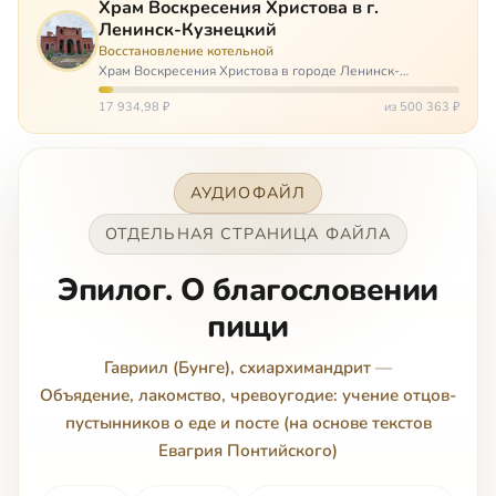
Храм Воскресения Христова в г.
Ленинск-Кузнецкий
Восстановление котельной
Храм Воскресения Христова в городе Ленинск-
Кузнецкий в Кемеровской области – совсем новый, он
открылся всего 20 назад. И сейчас храм может вообще
17 934,98 ₽
из 500 363 ₽
закрыться. Потому что это Сибирь,…
АУДИОФАЙЛ
ОТДЕЛЬНАЯ СТРАНИЦА ФАЙЛА
Эпилог. О благословении
пищи
Гавриил (Бунге), схиархимандрит
—
Объядение, лакомство, чревоугодие: учение отцов-
пустынников о еде и посте (на основе текстов
Евагрия Понтийского)