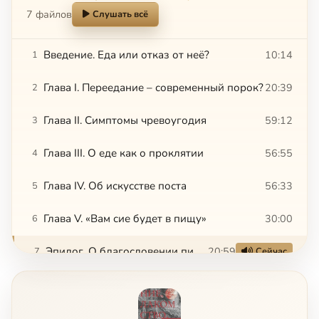
7 файлов
Слушать всё
Введение. Еда или отказ от неё?
10:14
1
Глава I. Переедание – современный порок?
20:39
2
Глава II. Симптомы чревоугодия
59:12
3
Глава III. О еде как о проклятии
56:55
4
Глава IV. Об искусстве поста
56:33
5
Глава V. «Вам сие будет в пищу»
30:00
6
Эпилог. О благословении пищи
20:59
7
Сейчас