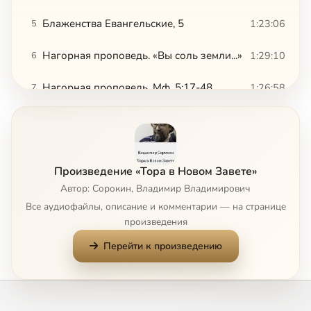
Блаженства Евангельские, 5
1:23:06
5
Нагорная проповедь. «Вы соль земли...»
1:29:10
6
Нагорная проповедь. Мф. 5:17-48
1:26:58
7
Нагорная проповедь. О внутренней Торе
1:39:29
8
Нагорная проповедь. Мф 5: 27-32
1:33:44
9
Произведение «Тора в Новом Завете»
Нагорная проповедь. Мф. 5: 33-36
1:29:40
10
Автор: Сорокин, Владимир Владимирович
Все аудиофайлы, описание и комментарии — на странице
Нагорная проповедь. Мф. 5: 38-48
1:35:04
11
произведения
Перейти к произведению
Нагорная проповедь. Мф. 5: 43-48
1:10:56
12
Нагорная проповедь. Мф. 6
1:40:59
13
Нагорная проповедь. О молитве
2:09:23
14