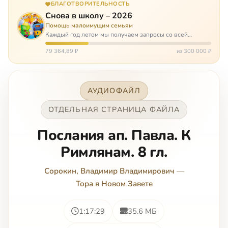
БЛАГОТВОРИТЕЛЬНОСТЬ
Снова в школу – 2026
Помощь малоимущим семьям
Каждый год летом мы получаем запросы со всей
России: помогите собраться в школу. Семьи с больными
детьми или родителями, семьи без пап или мам,
79 364,89 ₽
из 300 000 ₽
многодетные. Для многих из них покуп…
АУДИОФАЙЛ
ОТДЕЛЬНАЯ СТРАНИЦА ФАЙЛА
Послания ап. Павла. К
Римлянам. 8 гл.
Сорокин, Владимир Владимирович
—
Тора в Новом Завете
1:17:29
35.6 МБ