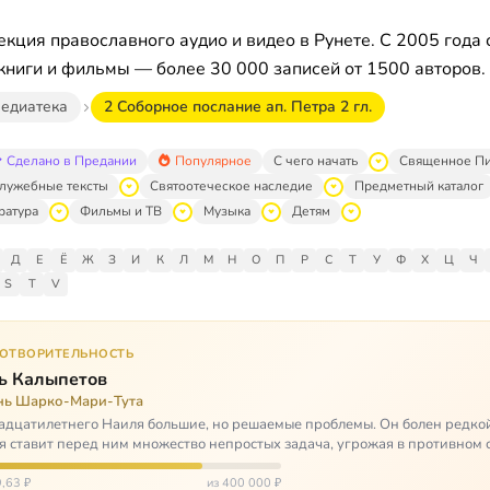
кция православного аудио и видео в Рунете. С 2005 года 
книги и фильмы — более 30 000 записей от 1500 авторов.
едиатека
2 Соборное послание ап. Петра 2 гл.
Сделано в Предании
Популярное
С чего начать
Священное П
лужебные тексты
Святоотеческое наследие
Предметный каталог
ратура
Фильмы и ТВ
Музыка
Детям
Д
Е
Ё
Ж
З
И
К
Л
М
Н
О
П
Р
С
Т
У
Ф
Х
Ц
Ч
S
T
V
ГОТВОРИТЕЛЬНОСТЬ
ь Калыпетов
нь Шарко-Мари-Тута
адцатилетнего Наиля большие, но решаемые проблемы. Он болен редко
я ставит перед ним множество непростых задача, угрожая в противном 
зацией и да…
,63 ₽
из 400 000 ₽