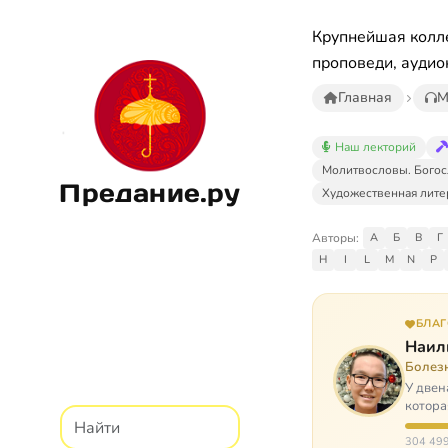
Крупнейшая колле
проповеди, аудио
Главная
М
Наш лекторий
Молитвословы. Богос
Предание.ру
Художественная лите
Авторы:
А
Б
В
Г
H
I
L
M
N
P
БЛА
Наил
Болез
У двен
котора
парали
304 499