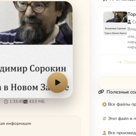
Тор
С
Вла
«Не 
нару
нару
испо
вам:
Перей
земля
Полезные сс
1:33:45
43.0 МБ
Все файлы п
Этот файл в 
кая информация
Все произвед