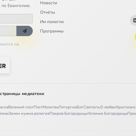
Новости
поведь. Молитва Отче наш. О прощении долгов
 по Евангелию.
Отчёты
поведь. Мф. 6: 14-16. О прощении грехов и посте
Им помогли
поведь. Мф. 6: 16-18. О посте
Программы
ляются на
оповедь. О сокровище
поведь. О цельном оке. Мф. 6: 22-23
поведь. Ищите же прежде Царства Божия и правды Его
поведь. Мф. 7. Не судите, чтобы не быть судимыми
 страницы медиатеки
асха
Великий пост
Пост
Молитва
Литургия
Бог
Святость
О любви
Христианс
поведь. Мф. 7: 7-11
иблию
Зачем нужна религия
Покров Богородицы
Успение Богородицы
Пре
оведь. Мф. 7,12 Как хотите, чтобы с вами поступали...