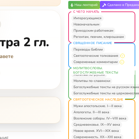
Наш лекторий
Сделано в Предан
С ЧЕГО НАЧАТЬ
Интересующимся
Новоначальным
Приходским работникам
ра 2 гл.
Регентам, певчим, клирошанам
СВЯЩЕННОЕ ПИСАНИЕ
Переводы Библии
авете
Святоотеческие толкования
Современные комментарии
МОЛИТВОСЛОВЫ.
БОГОСЛУЖЕБНЫЕ ТЕКСТЫ
Молитвы по-русски
Молитвы по-славянски
Богослужебные тексты на русском язык
Богослужебные тексты на церковнослав
СВЯТООТЕЧЕСКОЕ НАСЛЕДИЕ
Мужи апостольские. I—II века
Апологеты. II—III века
Вселенские соборы. IV—VIII века
Средневековье. IX—XV века
Новое время. XVI—XIX века
Современность. XX—XXI века
НИЕ