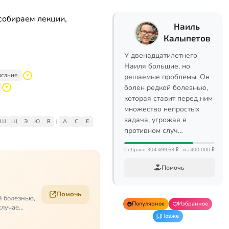
собираем лекции,
Наиль
Калыпетов
У двенадцатилетнего
Наиля большие, но
исание
решаемые проблемы. Он
болен редкой болезнью,
которая ставит перед ним
множество непростых
задача, угрожая в
Ш
Щ
Э
Ю
Я
|
A
C
E
противном случ…
Собрано 304 499,63 ₽
из 400 000 ₽
Помочь
Помочь
й болезнью,
Популярное
Избранное
случае
Позже