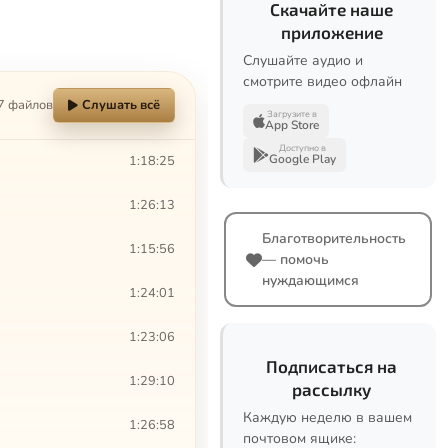
Скачайте наше
приложение
Слушайте аудио и
смотрите видео офлайн
7 файлов
Слушать всё
Загрузите в
App Store
Доступно в
Google Play
1:18:25
1:26:13
Благотворительность
1:15:56
— помочь
нуждающимся
1:24:01
1:23:06
Подписаться на
1:29:10
рассылку
Каждую неделю в вашем
1:26:58
почтовом ящике: