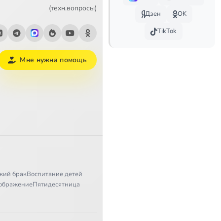
1:42:24
(техн.вопросы)
Дзен
OK
1:41:26
TikTok
1:19:09
Мне нужна помощь
1:22:35
1:44:45
1:37:58
1:43:04
Нагорная проповедь. Мф. 7: 6 Не давайте святыни псам и не бросайте жемчуга вашего перед свиньями
1:31:18
кий брак
Воспитание детей
1:41:06
ображение
Пятидесятница
1:37:01