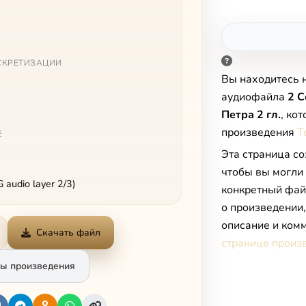
СКРЕТИЗАЦИИ
Вы находитесь 
аудиофайла
2 С
Петра 2 гл.
, ко
произведения
Т
Е
Эта страница со
чтобы вы могли
audio layer 2/3)
конкретный фай
о произведении
описание и комм
Скачать файл
странице произ
ы произведения