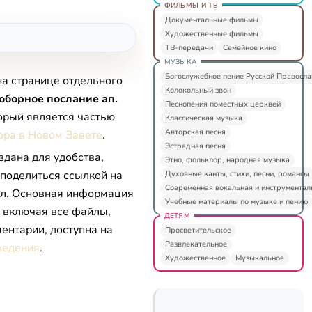
ФИЛЬМЫ И ТВ
Документальные фильмы
Художественные фильмы
ТВ-передачи
Семейное кино
МУЗЫКА
Богослужебное пение Русской Правосл
на странице отдельного
Колокольный звон
оборное послание ап.
Песнопения поместных церквей
торый является частью
Классическая музыка
Авторская песня
ора в Новом Завете
.
Эстрадная песня
здана для удобства,
Этно, фольклор, народная музыка
 поделиться ссылкой на
Духовные канты, стихи, песни, романсы
Современная вокальная и инструментал
л. Основная информация
Учебные материалы по музыке и пению
, включая все файлы,
ДЕТЯМ
ентарии, доступна на
Просветительское
Развлекательное
ведения
.
Художественное
Музыкальное