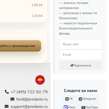
— анонсы лучших
1:39:29
материалов;
— разговор о жизни по
1:33:44
Евангелию;
— новости подопечных
1:29:40
Благотворительного
фонда.
1:35:04
ейти к произведению
1:10:56
1:40:59
Подписаться
2:09:23
1:49:08
Следите за нами
1:34:34
+7 (495) 722-92-79
fond@predanie.ru
VK
Telegram
1:29:05
support@predanie.ru
Макс
YouTube