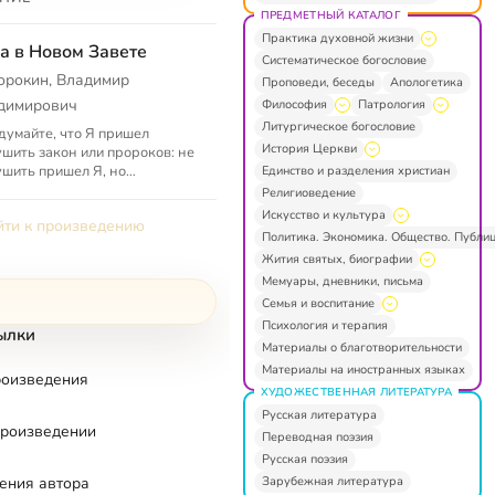
ПРЕДМЕТНЫЙ КАТАЛОГ
Практика духовной жизни
а в Новом Завете
Систематическое богословие
орокин, Владимир
Проповеди, беседы
Апологетика
димирович
Философия
Патрология
Литургическое богословие
думайте, что Я пришел
История Церкви
шить закон или пророков: не
шить пришел Я, но
Единство и разделения христиан
лнить. Ибо истинно говорю
Религиоведение
 доколе не прейдет небо и
Искусство и культура
ти к произведению
, ни ...
Политика. Экономика. Общество. Публи
Жития святых, биографии
Мемуары, дневники, письма
Семья и воспитание
Психология и терапия
ылки
Материалы о благотворительности
Материалы на иностранных языках
роизведения
ХУДОЖЕСТВЕННАЯ ЛИТЕРАТУРА
Русская литература
произведении
Переводная поэзия
Русская поэзия
Зарубежная литература
ения автора