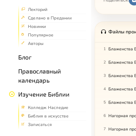
Поделиться:
Лекторий
Сделано в Предании
Новинки
Файлы про
Популярное
Авторы
1
Блаженства Е
Блог
2
Блаженства Е
Православный
3
Блаженства Е
календарь
4
Блаженства Е
Изучение Библии
5
Блаженства Е
Колледж Наследие
6
Нагорная про
Библия в искусстве
Записаться
7
Нагорная про