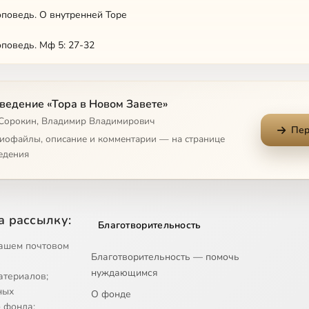
поведь. О внутренней Торе
поведь. Мф 5: 27-32
поведь. Мф. 5: 33-36
ведение «Тора в Новом Завете»
поведь. Мф. 5: 38-48
 Сорокин, Владимир Владимирович
Пер
поведь. Мф. 5: 43-48
диофайлы, описание и комментарии — на странице
едения
поведь. Мф. 6
поведь. О молитве
а рассылку:
Благотворительность
поведь. Отче наш, 1
ашем почтовом
Благотворительность — помочь
поведь. Отче наш, 2
нуждающимся
атериалов;
поведь. Отче наш. Хлеб насущный
ных
О фонде
 фонда;