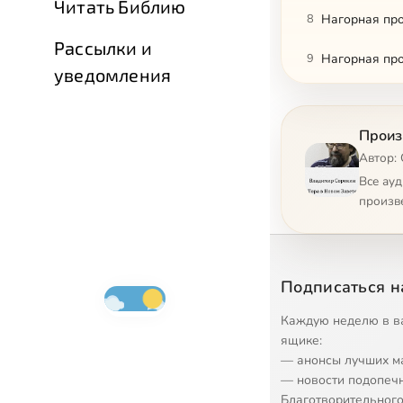
Читать Библию
8
Нагорная про
Рассылки и
9
Нагорная про
уведомления
10
Нагорная про
Произ
11
Нагорная про
Автор:
12
Нагорная про
Все ау
произв
13
Нагорная про
14
Нагорная про
Подписаться н
15
Нагорная про
Каждую неделю в в
16
Нагорная про
ящике:
— анонсы лучших м
17
Нагорная про
— новости подопеч
Благотворительного