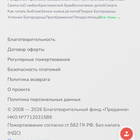
Святость
О любви
Христианский брак
Воспитание детей
Смерть
Как читать Библию
Зачем нужна религия
Покров Богородицы
Успение Богородицы
Преображение
Пятидесятница
Все темы →
Благотворительность
Договор оферты
Регулярные пожертвования
Безопасность платежей
Политика возврата
О проекте
Политика персональных данных
© 2008 — 2026 Благотворительный фонд «Предание»
НКО №7712031589
Пожертвование согласно ст.582 ГК РФ. Без налога
(НДС)