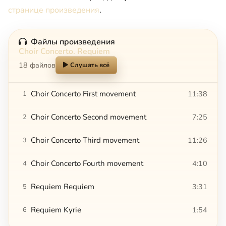
странице произведения
.
Файлы произведения
Choir Concerto. Requiem
18 файлов
Слушать всё
Choir Concerto First movement
11:38
1
Choir Concerto Second movement
7:25
2
Choir Concerto Third movement
11:26
3
Choir Concerto Fourth movement
4:10
4
Requiem Requiem
3:31
5
Requiem Kyrie
1:54
6