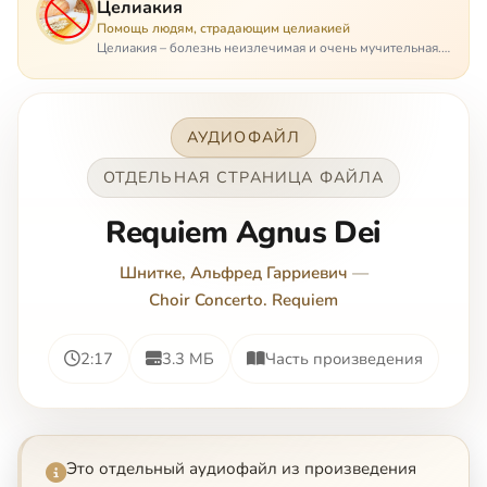
Целиакия
Помощь людям, страдающим целиакией
Целиакия – болезнь неизлечимая и очень мучительная.
При этом ею невозможно заразиться. Больной
целиакией страдает в одиночестве, не представляя
опасности ни для кого, кроме своих п…
АУДИОФАЙЛ
ОТДЕЛЬНАЯ СТРАНИЦА ФАЙЛА
Requiem Agnus Dei
Шнитке, Альфред Гарриевич
—
Choir Concerto. Requiem
2:17
3.3 МБ
Часть произведения
Это отдельный аудиофайл из произведения