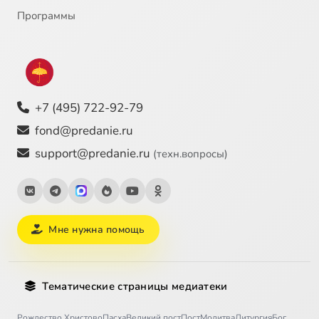
Программы
+7 (495) 722-92-79
fond@predanie.ru
support@predanie.ru
(техн.вопросы)
Мне нужна помощь
Тематические страницы медиатеки
Рождество Христово
Пасха
Великий пост
Пост
Молитва
Литургия
Бог