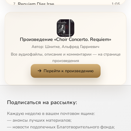
Requiem Dies Irae
1:05
7
Requiem Tuba Mirum
3:09
8
Requiem Rex tremendae
1:11
9
Произведение «Choir Concerto. Requiem»
Requiem Recordare
2:24
10
Автор: Шнитке, Альфред Гарриевич
Все аудиофайлы, описание и комментарии — на странице
Requiem Lacrimosa
2:34
11
произведения
Перейти к произведению
Requiem Domine Jesu
1:21
12
Requiem Hostias
0:59
13
Requiem Sanctus
3:40
14
Подписаться на рассылку:
Requiem Benedictus
1:44
15
Каждую неделю в вашем почтовом ящике:
— анонсы лучших материалов;
Requiem Agnus Dei
2:17
16
Сейчас
— новости подопечных Благотворительного фонда;