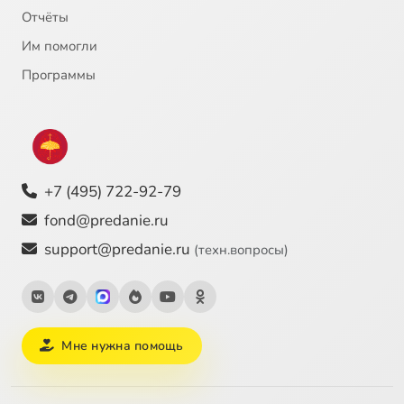
Крым
5:09
25
Отчёты
Им помогли
Гимназия Человеколюбивого общества
3:22
26
Программы
Гимназия и реальное училище К. И. Мая
4:59
27
Уроки рисования в училище Мая
1:38
28
Умный «ручной труд»
1:38
29
+7 (495) 722-92-79
Внешние впечатления
3:08
30
fond@predanie.ru
support@predanie.ru
(техн.вопросы)
Жизнь в Первой государственной типографии
4:35
31
Школа Лентовской
6:19
32
Университет
16:41
33
Мне нужна помощь
Соловки
10:20
34