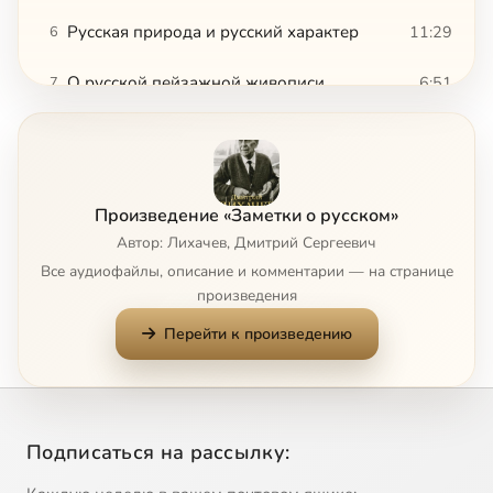
Русская природа и русский характер
11:29
6
О русской пейзажной живописи
6:51
7
Природа других стран
10:43
8
Ночь в Пасанаури
13:39
9
Произведение «Заметки о русском»
Ансамбли памятников искусства
4:06
10
Автор: Лихачев, Дмитрий Сергеевич
Все аудиофайлы, описание и комментарии — на странице
Сады и парки
17:47
11
произведения
Перейти к произведению
Природа России и Пушкин
11:04
12
Национальный идеал и национальная действительность
14:41
13
Патриотизм против национализма
20:46
14
Подписаться на рассылку:
Величие Киева
35:54
15