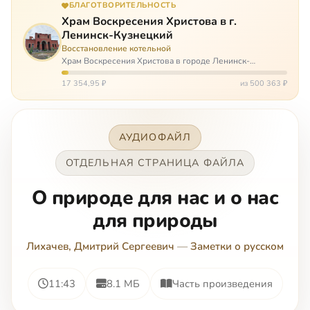
БЛАГОТВОРИТЕЛЬНОСТЬ
Храм Воскресения Христова в г.
Ленинск-Кузнецкий
Восстановление котельной
Храм Воскресения Христова в городе Ленинск-
Кузнецкий в Кемеровской области – совсем новый, он
открылся всего 20 назад. И сейчас храм может вообще
17 354,95 ₽
из 500 363 ₽
закрыться. Потому что это Сибирь,…
АУДИОФАЙЛ
ОТДЕЛЬНАЯ СТРАНИЦА ФАЙЛА
О природе для нас и о нас
для природы
Лихачев, Дмитрий Сергеевич
—
Заметки о русском
11:43
8.1 МБ
Часть произведения