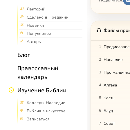
Поделиться:
Лекторий
Сделано в Предании
Новинки
Файлы про
Популярное
Авторы
1
Предисловие
Блог
2
Наследие
Православный
3
Про мальчико
календарь
4
Аптека
Изучение Библии
5
Честь
Колледж Наследие
6
Блуд
Библия в искусстве
Записаться
7
Совет