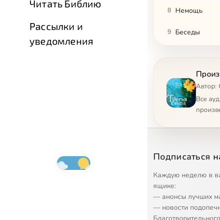
Читать Библию
8
Немощь
Рассылки и
9
Беседы
уведомления
10
Грех № 4
Произ
11
"Ближний, ту
Автор: 
12
Маечка
Все ау
произв
13
Пряник
14
Пастух
Подписаться н
15
Спасатели
Каждую неделю в в
16
Слуга антихр
ящике:
— анонсы лучших м
17
Порча
— новости подопеч
Благотворительного