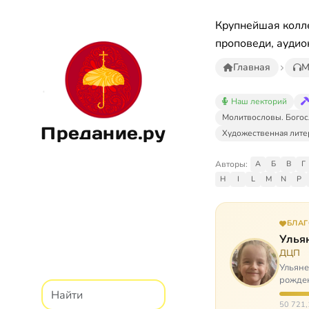
Крупнейшая колле
проповеди, аудио
Главная
М
Наш лекторий
Молитвословы. Богос
Предание.ру
Художественная лите
Авторы:
А
Б
В
Г
H
I
L
M
N
P
БЛА
Улья
ДЦП
Ульяне
рожден
реабил
50 721,