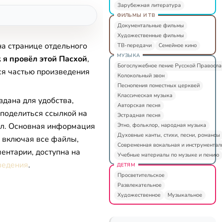
Зарубежная литература
ФИЛЬМЫ И ТВ
Документальные фильмы
Художественные фильмы
на странице отдельного
ТВ-передачи
Семейное кино
МУЗЫКА
 я провёл этой Пасхой
,
Богослужебное пение Русской Правосл
ся частью произведения
Колокольный звон
Песнопения поместных церквей
Классическая музыка
здана для удобства,
Авторская песня
 поделиться ссылкой на
Эстрадная песня
л. Основная информация
Этно, фольклор, народная музыка
Духовные канты, стихи, песни, романсы
, включая все файлы,
Современная вокальная и инструментал
ентарии, доступна на
Учебные материалы по музыке и пению
ведения
.
ДЕТЯМ
Просветительское
Развлекательное
Художественное
Музыкальное