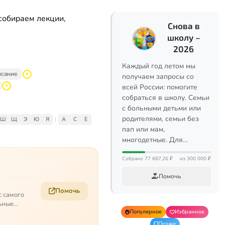
собираем лекции,
Снова в
школу –
2026
Каждый год летом мы
исание
получаем запросы со
всей России: помогите
собраться в школу. Семьи
с больными детьми или
родителями, семьи без
Ш
Щ
Э
Ю
Я
|
A
C
E
пап или мам,
многодетные. Для…
Собрано 77 687,26 ₽
из 300 000 ₽
Помочь
Помочь
с самого
ьные
Популярное
Избранное
Позже