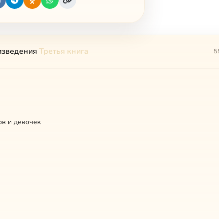
изведения
Третья книга
5
в и девочек