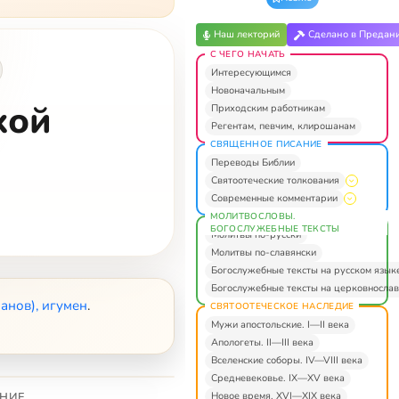
Наш лекторий
Сделано в Предан
С ЧЕГО НАЧАТЬ
Интересующимся
Новоначальным
хой
Приходским работникам
Регентам, певчим, клирошанам
СВЯЩЕННОЕ ПИСАНИЕ
Переводы Библии
Святоотеческие толкования
Современные комментарии
МОЛИТВОСЛОВЫ.
БОГОСЛУЖЕБНЫЕ ТЕКСТЫ
Молитвы по-русски
Молитвы по-славянски
Богослужебные тексты на русском язык
Богослужебные тексты на церковнослав
анов), игумен
.
СВЯТООТЕЧЕСКОЕ НАСЛЕДИЕ
Мужи апостольские. I—II века
Апологеты. II—III века
Вселенские соборы. IV—VIII века
Средневековье. IX—XV века
Новое время. XVI—XIX века
НИЕ