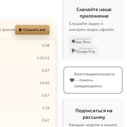
Скачайте наше
приложение
Слушайте аудио и
смотрите видео офлайн
5 файлов
Слушать всё
Загрузите в
App Store
5:08
Доступно в
Google Play
1:05:03
5:07
Благотворительность
— помочь
10:45
нуждающимся
0:57
1:29
Подписаться на
рассылку
0:47
Каждую неделю в вашем