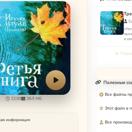
Тре
С
«Нел
през
и св
Так 
книг
Перей
шут..
Полезные сс
Все файлы п
12:00
28.5 МБ
Этот файл в 
кая информация
Все произвед