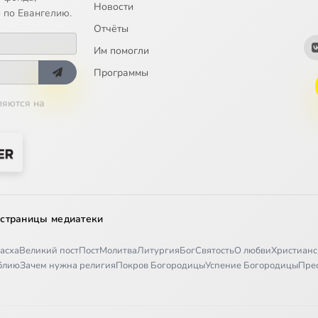
Новости
 по Евангелию.
Отчёты
й мёд
Им помогли
тофиле
Программы
ляются на
ые беседы
 страницы медиатеки
олото
асха
Великий пост
Пост
Молитва
Литургия
Бог
Святость
О любви
Христианс
 разумом
иблию
Зачем нужна религия
Покров Богородицы
Успение Богородицы
Пре
и