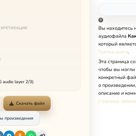
Вы находитесь 
СКРЕТИЗАЦИИ
аудиофайла
Как
который являет
Третья книга
.
Е
Эта страница со
чтобы вы могли
конкретный фай
audio layer 2/3)
о произведении
описание и комм
странице произ
Скачать файл
ы произведения