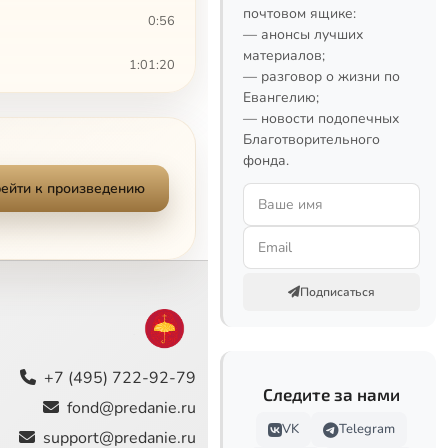
почтовом ящике:
0:56
— анонсы лучших
материалов;
1:01:20
— разговор о жизни по
Евангелию;
3:31
— новости подопечных
Благотворительного
2:02
фонда.
ейти к произведению
2:38
3:12
9:00
Подписаться
3:53
3:32
+7 (495) 722-92-79
Следите за нами
fond@predanie.ru
7:08
VK
Telegram
support@predanie.ru