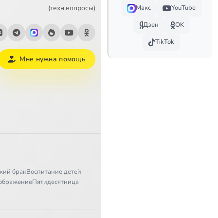
1:57
(техн.вопросы)
Макс
YouTube
Дзен
OK
6:42
TikTok
4:28
Мне нужна помощь
0:37
2:55
1:27
3:03
0:46
кий брак
Воспитание детей
1:55
ображение
Пятидесятница
1:22