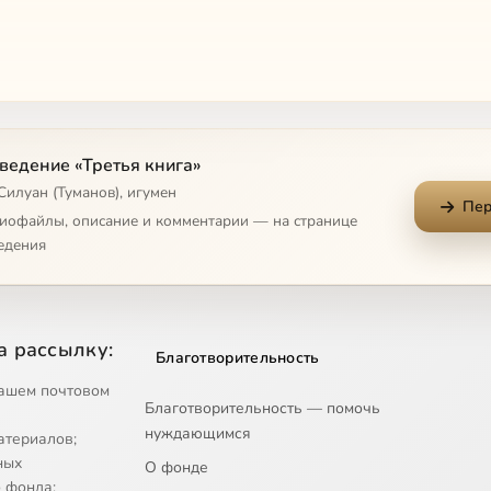
ведение «Третья книга»
шёный в овощах"
Силуан (Туманов), игумен
Пер
диофайлы, описание и комментарии — на странице
едения
а рассылку:
Благотворительность
ашем почтовом
Благотворительность — помочь
иста
нуждающимся
атериалов;
ных
О фонде
 фонда;