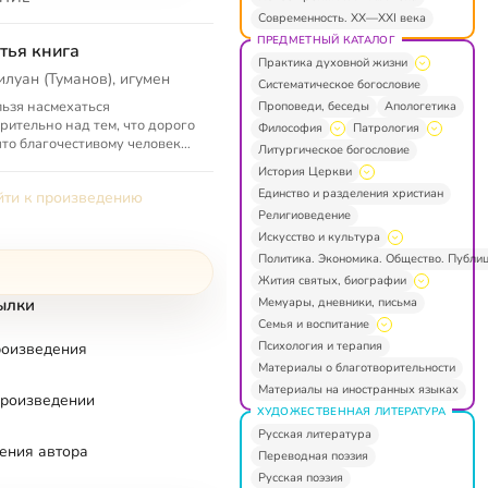
Современность. XX—XXI века
ПРЕДМЕТНЫЙ КАТАЛОГ
тья книга
Практика духовной жизни
илуан (Туманов), игумен
Систематическое богословие
ьзя насмехаться
Проповеди, беседы
Апологетика
рительно над тем, что дорого
Философия
Патрология
ято благочестивому человеку.
Литургическое богословие
зачем же я написал уже две
История Церкви
и, наполненные множеством
Единство и разделения христиан
ти к произведению
.
Религиоведение
Искусство и культура
Политика. Экономика. Общество. Публи
Жития святых, биографии
Мемуары, дневники, письма
ылки
Семья и воспитание
Психология и терапия
роизведения
Материалы о благотворительности
Материалы на иностранных языках
произведении
ХУДОЖЕСТВЕННАЯ ЛИТЕРАТУРА
Русская литература
ения автора
Переводная поэзия
Русская поэзия