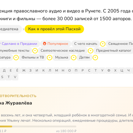
кция православного аудио и видео в Рунете. С 2005 года 
книги и фильмы — более 30 000 записей от 1500 авторов.
едиатека
Как я провёл этой Пасхой
Сделано в Предании
Популярное
С чего начать
Священное П
лужебные тексты
Святоотеческое наследие
Предметный каталог
ратура
Фильмы и ТВ
Музыка
Детям
Д
Е
Ё
Ж
З
И
К
Л
М
Н
О
П
Р
С
Т
У
Ф
Х
Ц
Ч
S
T
V
ГОТВОРИТЕЛЬНОСТЬ
на Журавлёва
 восемь лет, и она четвертый, младший ребёнок в многодетной семье. И 
ия Ульяну лечат. Несколько операций, ежедневные процедуры, длител
итации и беско…
11 ₽
из 180 000 ₽