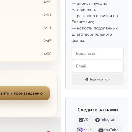
4:59
— анонсы лучших
материалов;
2:01
— разговор о жизни по
Евангелию;
3:11
— новости подопечных
Благотворительного
фонда.
2:45
4:00
4:42
Сейчас
Подписаться
2:34
2:12
ейти к произведению
2:54
Следите за нами
0:46
VK
Telegram
Макс
YouTube
6:42