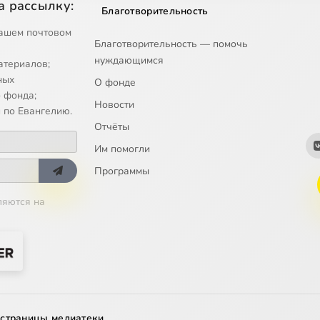
а рассылку:
Благотворительность
Op 13: Da molchit fsiakaya plot (Let All Mortal Flesh Keep Silence)
ашем почтовом
Благотворительность — помочь
нуждающимся
атериалов;
ных
О фонде
 фонда;
Новости
 по Евангелию.
Отчёты
Им помогли
Программы
ляются на
 страницы медиатеки