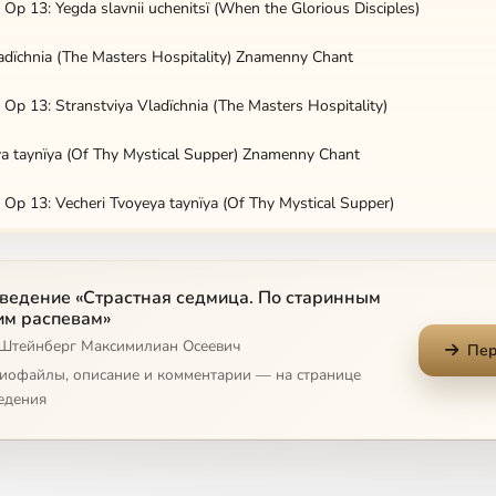
Op 13: Yegda slavnii uchenitsï (When the Glorious Disciples)
ladïchnia (The Masters Hospitality) Znamenny Chant
Op 13: Stranstviya Vladïchnia (The Masters Hospitality)
ya taynïya (Of Thy Mystical Supper) Znamenny Chant
Op 13: Vecheri Tvoyeya taynïya (Of Thy Mystical Supper)
 Op 13: Blagoobraznïy Iosif (The Noble Joseph)
ведение «Страстная седмица. По старинным
 Op 13: Razboynika blagorazumnago (The Wise Thief)
им распевам»
 Штейнберг Максимилиан Осеевич
, Mati (Do Not Lament Me, O Mother) Znamenny Chant
Пер
диофайлы, описание и комментарии — на странице
 Op 13: Ne rïday Mene, Mati (Do Not Lament Me, O Mother)
едения
zhe (Arise, O God) Znamenny Chant
 Op 13: Voskresni, Bozhe (Arise, O God)