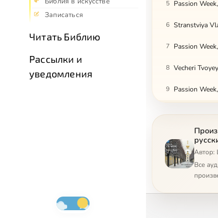
Библия в искусстве
5
Passion Week, 
Записаться
6
Stranstviya V
Читать Библию
7
Passion Week, 
Рассылки и
8
Vecheri Tvoye
уведомления
9
Passion Week, 
10
Passion Week,
Произ
11
Passion Week,
русск
Автор:
12
Ne rïday Mene
Все ау
13
Passion Week,
произв
14
Voskresni, Bo
15
Passion Week,