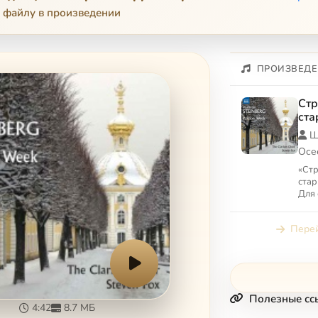
 файлу в произведении
ПРОИЗВЕДЕ
Стр
ста
рас
Ш
Осе
«Стр
стар
Для 
сопр
литу
Перей
Макс
Полезные сс
4:42
8.7 МБ