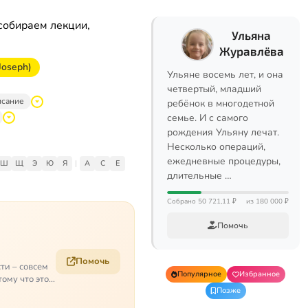
собираем лекции,
Ульяна
Журавлёва
Joseph)
Ульяне восемь лет, и она
четвертый, младший
исание
ребёнок в многодетной
семье. И с самого
рождения Ульяну лечат.
Несколько операций,
ежедневные процедуры,
Ш
Щ
Э
Ю
Я
|
A
C
E
длительные …
Собрано 50 721,11 ₽
из 180 000 ₽
Помочь
Помочь
ти – совсем
Популярное
Избранное
ому что это
Позже