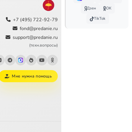
Дзен
OK
7:42
TikTok
+7 (495) 722-92-79
fond@predanie.ru
support@predanie.ru
(техн.вопросы)
Мне нужна помощь