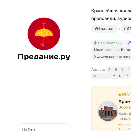
Крупнейшая колле
проповеди, аудио
Главная
М
Наш лекторий
Молитвословы. Богос
Предание.ру
Художественная лите
Авторы:
А
Б
В
Г
H
I
L
M
N
P
БЛА
Храм
Восст
Храм В
новый,
Сибир
17 354,