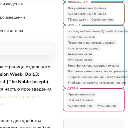
ФИЛЬМЫ И ТВ
роизведения
Документальные фильмы
Художественные фильмы
произведении
ТВ-передачи
Семейное кино
МУЗЫКА
ения автора
Богослужебное пение Русской Правосл
Колокольный звон
Песнопения поместных церквей
Классическая музыка
Авторская песня
Эстрадная песня
Этно, фольклор, народная музыка
на странице отдельного
Духовные канты, стихи, песни, романсы
sion Week, Op 13:
Современная вокальная и инструментал
sif (The Noble Joseph)
,
Учебные материалы по музыке и пению
ся частью произведения
ДЕТЯМ
Просветительское
ица. По старинным
Развлекательное
ам
Художественное
Музыкальное
здана для удобства,