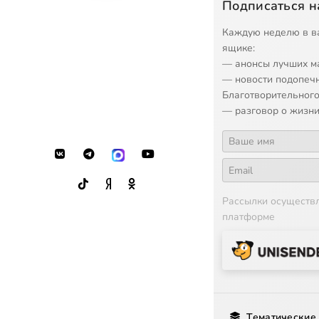
Подписаться н
16
Passion Week, 
Каждую неделю в в
ящике:
— анонсы лучших м
— новости подопеч
Благотворительного
— разговор о жизни
Рассылки осуществ
платформе
Тематические