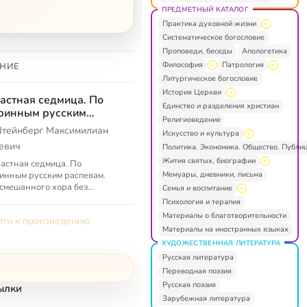
ПРЕДМЕТНЫЙ КАТАЛОГ
Практика духовной жизни
Систематическое богословие
Проповеди, беседы
Апологетика
Философия
Патрология
НИЕ
Литургическое богословие
История Церкви
астная седмица. По
Единство и разделения христиан
ринным русским
Религиоведение
певам
тейнберг Максимилиан
Искусство и культура
евич
Политика. Экономика. Общество. Публи
Жития святых, биографии
астная седмица. По
Мемуары, дневники, письма
инным русским распевам.
смешанного хора без
Семья и воспитание
овождения. Op. 13» —
Психология и терапия
ргическое хоровое действо
Материалы о благотворительности
ти к произведению
имилиана Штейнбе...
Материалы на иностранных языках
ХУДОЖЕСТВЕННАЯ ЛИТЕРАТУРА
Русская литература
Переводная поэзия
Русская поэзия
ылки
Зарубежная литература