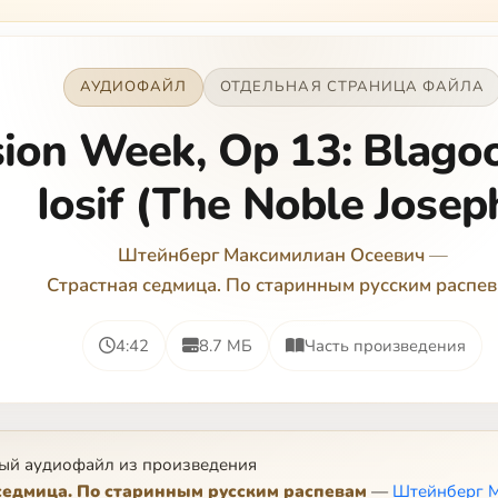
АУДИОФАЙЛ
ОТДЕЛЬНАЯ СТРАНИЦА ФАЙЛА
ion Week, Op 13: Blago
Iosif (The Noble Josep
Штейнберг Максимилиан Осеевич
—
Страстная седмица. По старинным русским распе
4:42
8.7 МБ
Часть произведения
ый аудиофайл из произведения
седмица. По старинным русским распевам
—
Штейнберг М