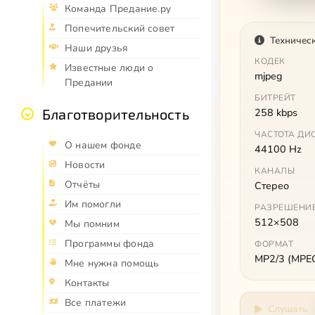
Команда Предание.ру
Попечительский совет
Техничес
Наши друзья
КОДЕК
Известные люди о
mjpeg
Предании
БИТРЕЙТ
258 kbps
Благотворительность
ЧАСТОТА ДИ
О нашем фонде
44100 Hz
Новости
КАНАЛЫ
Отчёты
Стерео
Им помогли
РАЗРЕШЕНИ
512×508
Мы помним
Программы фонда
ФОРМАТ
MP2/3 (MPEG 
Мне нужна помощь
Контакты
Все платежи
Слушать