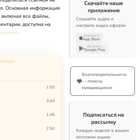
 поделиться ссылкой на
Скачайте наше
л. Основная информация
приложение
, включая все файлы,
Слушайте аудио и
ентарии, доступна на
смотрите видео офлайн
ведения
.
Загрузите в
App Store
Доступно в
Google Play
спевам
Благотворительность
— помочь
1:55
нуждающимся
3:44
Подписаться на
1:48
рассылку
2:50
Каждую неделю в вашем
почтовом ящике: