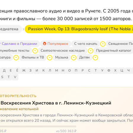
кция православного аудио и видео в Рунете. С 2005 года 
книги и фильмы — более 30 000 записей от 1500 авторов.
едиатека
Passion Week, Op 13: Blagoobraznïy Iosif (The Noble 
Сделано в Предании
Популярное
С чего начать
Священное П
лужебные тексты
Святоотеческое наследие
Предметный каталог
ратура
Фильмы и ТВ
Музыка
Детям
Д
Е
Ё
Ж
З
И
К
Л
М
Н
О
П
Р
С
Т
У
Ф
Х
Ц
Ч
S
T
V
ГОТВОРИТЕЛЬНОСТЬ
 Воскресения Христова в г. Ленинск-Кузнецкий
ановление котельной
оскресения Христова в городе Ленинск-Кузнецкий в Кемеровской облас
 он открылся всего 20 назад. И сейчас храм может вообще закрыться. Пот
ь,…
95 ₽
из 500 363 ₽