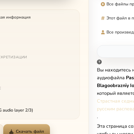
Все файлы п
кая информация
Этот файл в 
Все произвед
СКРЕТИЗАЦИИ
Вы находитесь 
аудиофайла
Pas
Blagoobraznïy Io
Е
который являет
Страстная седм
русским распев
audio layer 2/3)
.
Эта страница со
Скачать файл