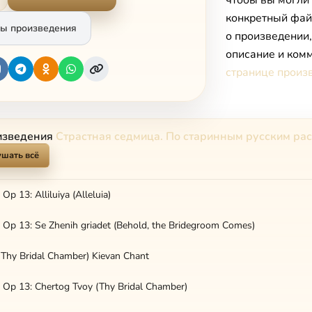
чтобы вы могли
конкретный фай
ы произведения
о произведении
описание и комм
странице произ
изведения
Страстная седмица. По старинным русским ра
шать всё
Op 13: Alliluiya (Alleluia)
 Op 13: Se Zhenih griadet (Behold, the Bridegroom Comes)
(Thy Bridal Chamber) Kievan Chant
 Op 13: Chertog Tvoy (Thy Bridal Chamber)