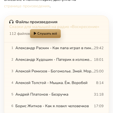
странице произведения
.
Файлы произведения
Сказки для малышей на радио «Воскресение»
112 файлов
Слушать всё
Александр Раскин - Как папа играл в пинг-понг. Леонид Ленч - Как я был учителем
29:42
1
Александр Худошин - Патерик в изложении для детей
18:01
2
Алексей Ремизов - Богомолье. Змей. Морщинка
25:00
3
Алексей Толстой - Мышка. Ёж. Воробей
8:14
4
Андрей Платонов - Безручка
31:18
5
Борис Житков - Как я ловил человечков
17:09
6