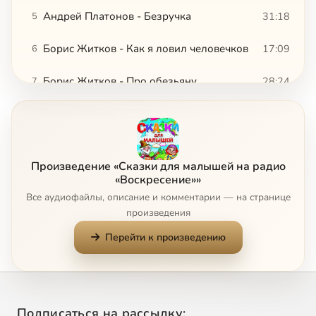
Андрей Платонов - Безручка
31:18
5
Борис Житков - Как я ловил человечков
17:09
6
Борис Житков - Про обезьяну
28:24
7
Борис Житков - Про слона
18:48
8
Борис Житков - Пудя
27:54
9
Произведение «Сказки для малышей на радио
Борис Ширяев - Утешительный поп
29:38
10
«Воскресение»»
Все аудиофайлы, описание и комментарии — на странице
Бразильские сказки - О людях, искавших завтрашний день. Себялюбцы
15:16
11
произведения
Перейти к произведению
Валентин Катаев - Дудочка и кувшинчик
16:05
12
Валентин Катаев - Цветик-семицветик
21:55
13
Валентина Осеева - Волшебное слово
8:50
14
Подписаться на рассылку: