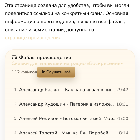
Эта страница создана для удобства, чтобы вы могли
поделиться ссылкой на конкретный файл. Основная
информация о произведении, включая все файлы,
описание и комментарии, доступна на
странице произведения
.
Файлы произведения
Сказки для малышей на радио «Воскресение»
112 файлов
Слушать всё
Александр Раскин - Как папа играл в пинг-понг. Леонид Ленч - Как я был учителем
29:42
1
Александр Худошин - Патерик в изложении для детей
18:01
2
Алексей Ремизов - Богомолье. Змей. Морщинка
25:00
3
Алексей Толстой - Мышка. Ёж. Воробей
8:14
4