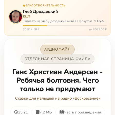
БЛАГОТВОРИТЕЛЬНОСТЬ
Глеб Дроздецкий
ДЦП
Пятилетний Глеб Дроздецкий живёт в Иркутске. У Глеба
ДЦП из-за перенесённого в младенчестве менингита,
но его положение осложняется эпилепсией, с которой
60 914,18 ₽
из 206 900 ₽
долгое время была невозмож…
АУДИОФАЙЛ
ОТДЕЛЬНАЯ СТРАНИЦА ФАЙЛА
Ганс Христиан Андерсен -
Ребячья болтовня. Чего
только не придумают
Сказки для малышей на радио «Воскресение»
15:21
7.2 МБ
Часть произведения