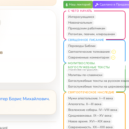
Наш лекторий
Сделано в Предан
С ЧЕГО НАЧАТЬ
Интересующимся
Новоначальным
Приходским работникам
Регентам, певчим, клирошанам
СВЯЩЕННОЕ ПИСАНИЕ
Переводы Библии
тв
Святоотеческие толкования
Современные комментарии
МОЛИТВОСЛОВЫ.
БОГОСЛУЖЕБНЫЕ ТЕКСТЫ
Молитвы по-русски
Молитвы по-славянски
Богослужебные тексты на русском язык
Богослужебные тексты на церковнослав
СВЯТООТЕЧЕСКОЕ НАСЛЕДИЕ
лтер Борис Михайлович
.
Мужи апостольские. I—II века
Апологеты. II—III века
Вселенские соборы. IV—VIII века
Средневековье. IX—XV века
Новое время. XVI—XIX века
Современность. XX—XXI века
НИЕ