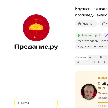
Крупнейшая колле
проповеди, аудио
Главная
М
Наш лекторий
Молитвословы. Богос
Предание.ру
Художественная лите
Авторы:
А
Б
В
Г
H
I
L
M
N
P
БЛА
Глеб
ДЦП
Пятиле
младен
время
59 923,