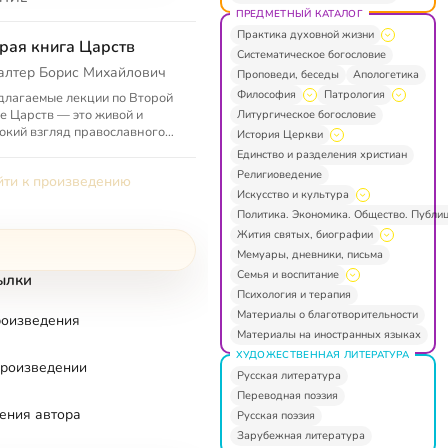
ПРЕДМЕТНЫЙ КАТАЛОГ
Практика духовной жизни
рая книга Царств
Систематическое богословие
алтер Борис Михайлович
Проповеди, беседы
Апологетика
Философия
Патрология
лагаемые лекции по Второй
е Царств — это живой и
Литургическое богословие
окий взгляд православного
История Церкви
стианина на Священное
Единство и разделения христиан
ание, принадлежащее двум
Религиоведение
ти к произведению
амичес...
Искусство и культура
Политика. Экономика. Общество. Публи
Жития святых, биографии
Мемуары, дневники, письма
Семья и воспитание
ылки
Психология и терапия
Материалы о благотворительности
роизведения
Материалы на иностранных языках
ХУДОЖЕСТВЕННАЯ ЛИТЕРАТУРА
произведении
Русская литература
Переводная поэзия
ения автора
Русская поэзия
Зарубежная литература