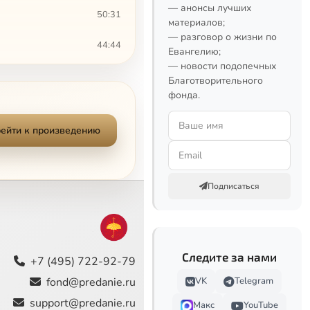
— анонсы лучших
50:31
материалов;
— разговор о жизни по
44:44
Евангелию;
— новости подопечных
42:17
Благотворительного
фонда.
19:47
ейти к произведению
50:31
57:33
Подписаться
41:45
41:34
Следите за нами
45:00
+7 (495) 722-92-79
fond@predanie.ru
VK
Telegram
40:55
support@predanie.ru
Макс
YouTube