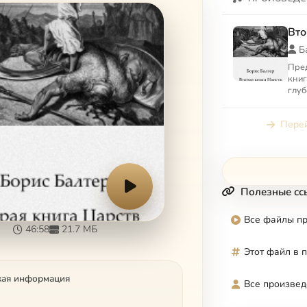
Вто
Б
Пред
книг
глуб
хри
Пис
Перей
авра
Полезные сс
Все файлы п
46:58
21.7 МБ
Этот файл в 
кая информация
Все произвед