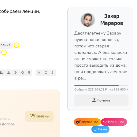
собираем лекции,
Захар
Мараров
Десятилетнему Захару
нужна новая коляска,
исание
потом что старая
сломалась. А без коляски
он не сможет не только
просто выходить из дома,
но и продолжать лечение
Ш
Щ
Э
Ю
Я
|
A
C
E
в ре…
Собрано 326 504,03 ₽
из 398 600 ₽
Помочь
Помочь
ого в
Популярное
Избранное
й долгое
Позже