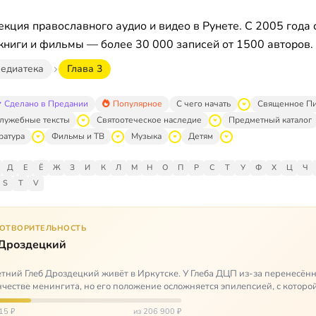
кция православного аудио и видео в Рунете. С 2005 года 
книги и фильмы — более 30 000 записей от 1500 авторов.
едиатека
Глава 3
Сделано в Предании
Популярное
С чего начать
Священное П
лужебные тексты
Святоотеческое наследие
Предметный каталог
ратура
Фильмы и ТВ
Музыка
Детям
Д
Е
Ё
Ж
З
И
К
Л
М
Н
О
П
Р
С
Т
У
Ф
Х
Ц
Ч
S
T
V
ГОТВОРИТЕЛЬНОСТЬ
 Дроздецкий
тний Глеб Дроздецкий живёт в Иркутске. У Глеба ДЦП из-за перенесённ
честве менингита, но его положение осложняется эпилепсией, с которо
 была невозмож…
15 ₽
из 206 900 ₽