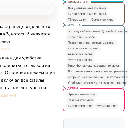
ФИЛЬМЫ И ТВ
Документальные фильмы
Художественные фильмы
ТВ-передачи
Семейное кино
МУЗЫКА
на странице отдельного
Богослужебное пение Русской Правосл
ва 3
, который является
Колокольный звон
дения
Песнопения поместных церквей
арств
.
Классическая музыка
Авторская песня
здана для удобства,
Эстрадная песня
 поделиться ссылкой на
Этно, фольклор, народная музыка
Духовные канты, стихи, песни, романсы
л. Основная информация
Современная вокальная и инструментал
, включая все файлы,
Учебные материалы по музыке и пению
ентарии, доступна на
ДЕТЯМ
ведения
.
Просветительское
Развлекательное
Художественное
Музыкальное