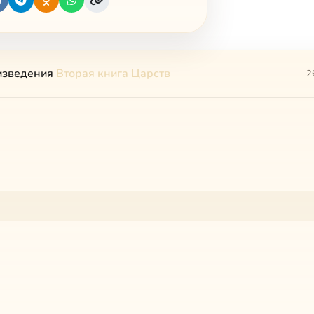
изведения
Вторая книга Царств
2