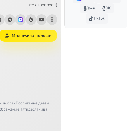
38:39
(техн.вопросы)
Дзен
OK
40:45
TikTok
49:46
Мне нужна помощь
43:15
47:15
43:03
46:36
51:09
кий брак
Воспитание детей
31:21
ображение
Пятидесятница