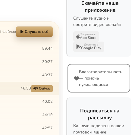
Скачайте наше
приложение
Слушайте аудио и
смотрите видео офлайн
6 файлов
Слушать всё
Загрузите в
App Store
Доступно в
Google Play
59:44
30:27
Благотворительность
43:37
— помочь
нуждающимся
46:58
Сейчас
40:02
Подписаться на
44:19
рассылку
Каждую неделю в вашем
42:57
почтовом ящике: