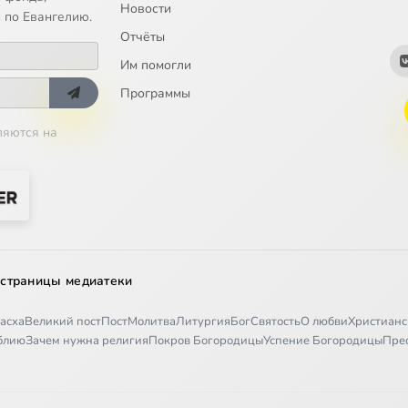
Новости
 по Евангелию.
Отчёты
Им помогли
Программы
ляются на
 страницы медиатеки
асха
Великий пост
Пост
Молитва
Литургия
Бог
Святость
О любви
Христианс
иблию
Зачем нужна религия
Покров Богородицы
Успение Богородицы
Пре