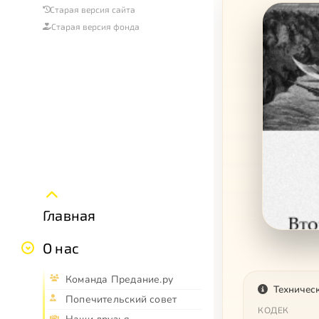
Старая версия сайта
Старая версия фонда
Главная
О нас
Команда Предание.ру
Техничес
Попечительский совет
КОДЕК