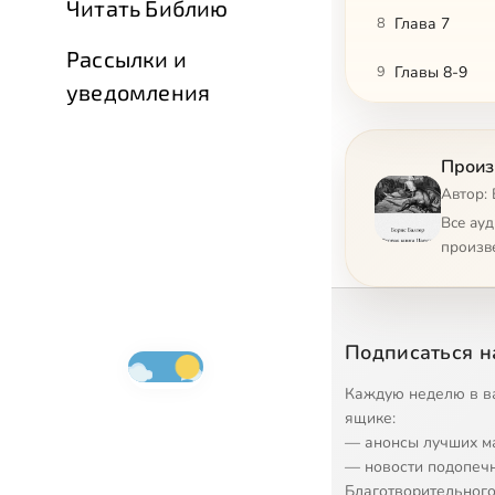
Читать Библию
8
Глава 7
Рассылки и
9
Главы 8-9
уведомления
10
Глава 10
Произ
11
Глава 11, 1
Автор:
12
Глава 11, 2
Все ау
произв
13
Глава 12
14
Глава 13
Подписаться н
15
Глава 14
Каждую неделю в в
16
Глава 15
ящике:
— анонсы лучших м
17
Глава 16
— новости подопеч
Благотворительного