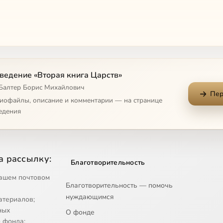
ведение «Вторая книга Царств»
 Балтер Борис Михайлович
Пер
диофайлы, описание и комментарии — на странице
едения
а рассылку:
Благотворительность
ашем почтовом
Благотворительность — помочь
нуждающимся
атериалов;
ных
О фонде
 фонда;