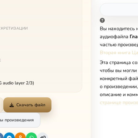
Вы находитесь 
СКРЕТИЗАЦИИ
аудиофайла
Гла
частью произве
Вторая книга Ц
Е
Эта страница со
чтобы вы могли
конкретный фай
audio layer 2/3)
о произведении
описание и комм
странице произ
Скачать файл
ы произведения