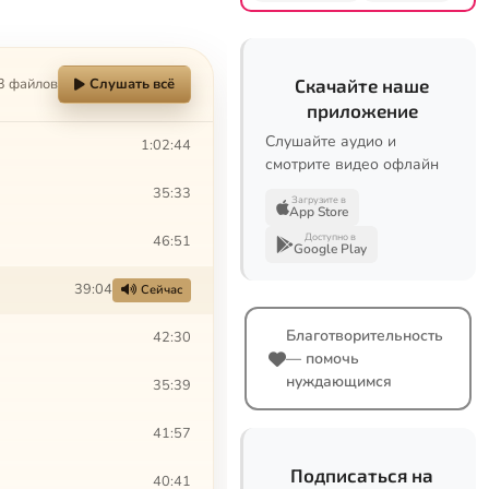
3 файлов
Слушать всё
Скачайте наше
приложение
Слушайте аудио и
1:02:44
смотрите видео офлайн
35:33
Загрузите в
App Store
Доступно в
46:51
Google Play
39:04
Сейчас
Благотворительность
42:30
— помочь
нуждающимся
35:39
41:57
Подписаться на
40:41