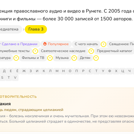
кция православного аудио и видео в Рунете. С 2005 года 
книги и фильмы — более 30 000 записей от 1500 авторов.
едиатека
Глава 3
Сделано в Предании
Популярное
С чего начать
Священное П
лужебные тексты
Святоотеческое наследие
Предметный каталог
ратура
Фильмы и ТВ
Музыка
Детям
Д
Е
Ё
Ж
З
И
К
Л
М
Н
О
П
Р
С
Т
У
Ф
Х
Ц
Ч
S
T
V
ГОТВОРИТЕЛЬНОСТЬ
акия
ь людям, страдающим целиакией
ия – болезнь неизлечимая и очень мучительная. При этом ею невозмож
ться. Больной целиакией страдает в одиночестве, не представляя опасн
кроме своих п…