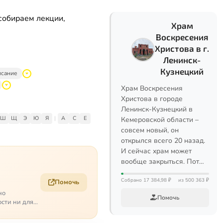
собираем лекции,
Храм
Воскресения
Христова в г.
Ленинск-
Кузнецкий
исание
Храм Воскресения
Христова в городе
Ленинск-Кузнецкий в
Ш
Щ
Э
Ю
Я
|
A
C
E
Кемеровской области –
совсем новый, он
открылся всего 20 назад.
И сейчас храм может
вообще закрыться. Пот…
Собрано 17 384,98 ₽
из 500 363 ₽
Помочь
но
Помочь
ости ни для