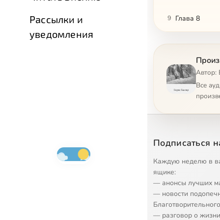
Рассылки и
9
Глава 8
уведомления
10
Глава 9
Произ
11
Глава 10
Автор:
12
Глава 11
Все ау
произв
13
Глава 12
14
Глава 13
Подписаться н
15
Главы 14, 1
Каждую неделю в в
16
Главы 14, 2
ящике:
— анонсы лучших м
17
Глава 15
— новости подопеч
Благотворительного
18
Глава 16
— разговор о жизни