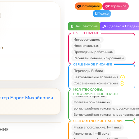
Популярное
Избранное
Позже
Наш лекторий
Сделано в Предан
С ЧЕГО НАЧАТЬ
Интересующимся
Новоначальным
тв
Приходским работникам
Регентам, певчим, клирошанам
СВЯЩЕННОЕ ПИСАНИЕ
Переводы Библии
Святоотеческие толкования
Современные комментарии
МОЛИТВОСЛОВЫ.
БОГОСЛУЖЕБНЫЕ ТЕКСТЫ
Молитвы по-русски
лтер Борис Михайлович
Молитвы по-славянски
Богослужебные тексты на русском язык
Богослужебные тексты на церковнослав
СВЯТООТЕЧЕСКОЕ НАСЛЕДИЕ
Мужи апостольские. I—II века
НИЕ
Апологеты. II—III века