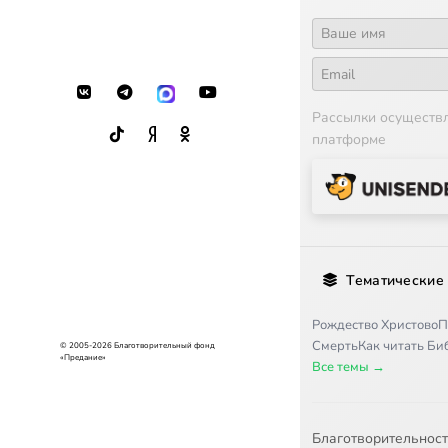
19
Главы 17, 1
20
Главы 17, 2
Рассылки осуществ
21
Глава 18
платформе
22
Глава 19
23
Глава 20
24
Глава 21
Тематические
25
Глава 22
Рождество Христово
П
26
Глава 23
Смерть
Как читать Б
© 2005-2026 Благотворительный фонд
«Предание»
Все темы →
27
Глава 24
28
Глава 25
Благотворительнос