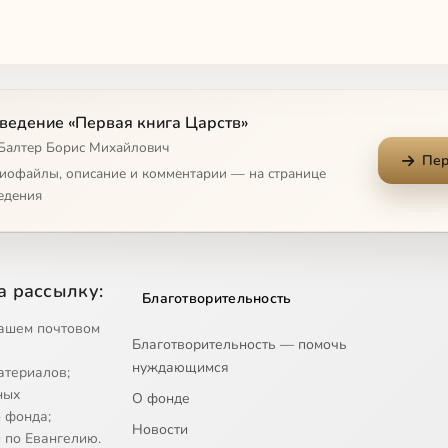
ведение «Первая книга Царств»
 Балтер Борис Михайлович
Пер
диофайлы, описание и комментарии — на странице
едения
а рассылку:
Благотворительность
ашем почтовом
Благотворительность — помочь
нуждающимся
атериалов;
ных
О фонде
 фонда;
Новости
 по Евангелию.