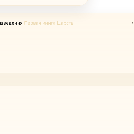
изведения
Первая книга Царств
3