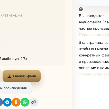
Вы находитесь 
СКРЕТИЗАЦИИ
аудиофайла
Гла
частью произве
Первая книга Ц
Е
Эта страница со
чтобы вы могли
конкретный фай
audio layer 2/3)
о произведении
описание и комм
странице произ
Скачать файл
ы произведения