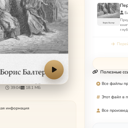
Пер
Б
Пред
книг
глуб
хри
Пис
Перей
авра
Полезные сс
Все файлы п
39:04
18.1 МБ
Этот файл в 
кая информация
Все произвед