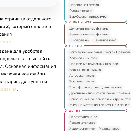
Переводная поэзия
Русская поэзия
Зарубежная литература
на странице отдельного
ФИЛЬМЫ И ТВ
ва 3
, который является
Документальные фильмы
дения
Художественные фильмы
ТВ-передачи
Семейное кино
арств
.
МУЗЫКА
здана для удобства,
Богослужебное пение Русской Правосл
 поделиться ссылкой на
Колокольный звон
Песнопения поместных церквей
л. Основная информация
Классическая музыка
, включая все файлы,
Авторская песня
ентарии, доступна на
Эстрадная песня
Этно, фольклор, народная музыка
ведения
.
Духовные канты, стихи, песни, романсы
Современная вокальная и инструментал
Учебные материалы по музыке и пению
ДЕТЯМ
Просветительское
Развлекательное
Художественное
Музыкальное