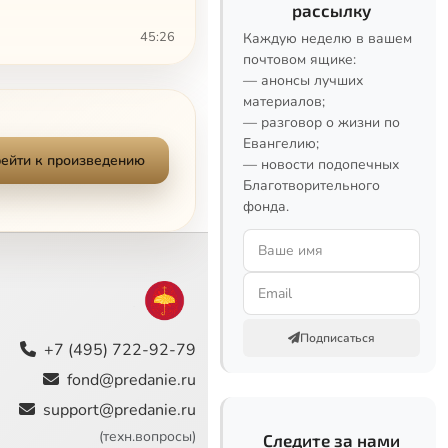
рассылку
45:26
Каждую неделю в вашем
почтовом ящике:
— анонсы лучших
52:40
материалов;
— разговор о жизни по
48:31
Евангелию;
ейти к произведению
— новости подопечных
17:32
Благотворительного
фонда.
48:04
38:44
36:36
Подписаться
39:17
+7 (495) 722-92-79
fond@predanie.ru
56:30
support@predanie.ru
36:15
(техн.вопросы)
Следите за нами