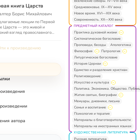
Вселенские соборы. IV—VIII века
вая книга Царств
Средневековье. IX—XV века
Новое время. XVI—XIX века
алтер Борис Михайлович
Современность. XX—XXI века
лагаемые лекции по Первой
ПРЕДМЕТНЫЙ КАТАЛОГ
е Царств — это живой и
окий взгляд православного
Практика духовной жизни
стианина на Священное
Систематическое богословие
ание, принадлежащее двум
Проповеди, беседы
Апологетика
ти к произведению
амичес...
Философия
Патрология
Литургическое богословие
История Церкви
Единство и разделения христиан
Религиоведение
ылки
Искусство и культура
Политика. Экономика. Общество. Публи
роизведения
Жития святых, биографии
Мемуары, дневники, письма
произведении
Семья и воспитание
Психология и терапия
Материалы о благотворительности
ения автора
Материалы на иностранных языках
ХУДОЖЕСТВЕННАЯ ЛИТЕРАТУРА
Русская литература