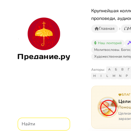
Крупнейшая колле
проповеди, аудио
Главная
М
Наш лекторий
Молитвословы. Богос
Предание.ру
Художественная лите
Авторы:
А
Б
В
Г
H
I
L
M
N
P
БЛА
Цели
Помощ
Целиак
зарази
кого, 