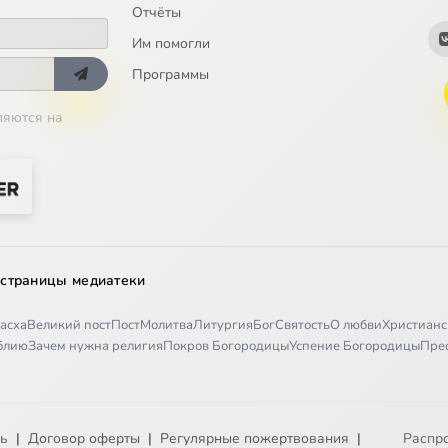
Отчёты
Им помогли
Программы
ляются на
 страницы медиатеки
асха
Великий пост
Пост
Молитва
Литургия
Бог
Святость
О любви
Христианс
иблию
Зачем нужна религия
Покров Богородицы
Успение Богородицы
Пре
ть
|
Договор оферты
|
Регулярные пожертвования
|
Распр