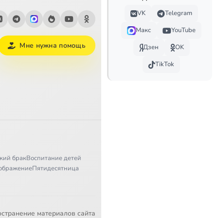
VK
Telegram
51:26
Макс
YouTube
45:54
Мне нужна помощь
Дзен
OK
47:31
TikTok
44:55
47:19
38:50
42:17
кий брак
Воспитание детей
51:39
ображение
Пятидесятница
49:45
55:12
остранение материалов сайта