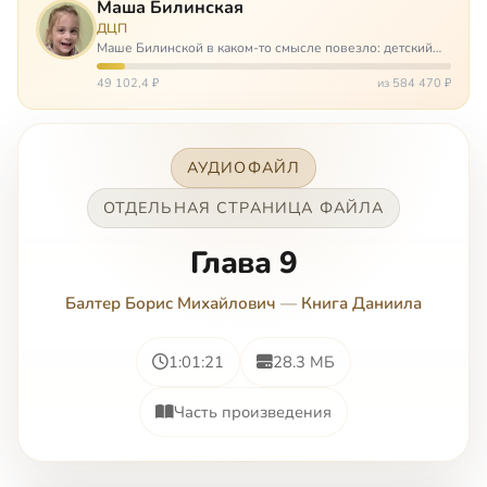
Маша Билинская
ДЦП
Маше Билинской в каком-то смысле повезло: детский
церебральный паралич зацепил её не очень сильно. Но
всё-таки есть диагноз и есть немалые проблемы – Маша
49 102,4 ₽
из 584 470 ₽
неправильно ходит, и от т…
АУДИОФАЙЛ
ОТДЕЛЬНАЯ СТРАНИЦА ФАЙЛА
Глава 9
Балтер Борис Михайлович
—
Книга Даниила
1:01:21
28.3 МБ
Часть произведения