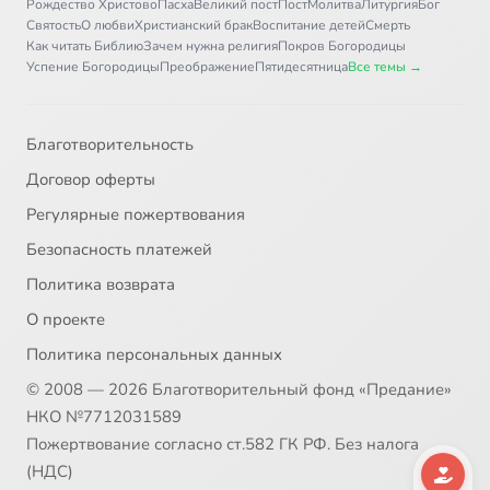
Рождество Христово
Пасха
Великий пост
Пост
Молитва
Литургия
Бог
Святость
О любви
Христианский брак
Воспитание детей
Смерть
Как читать Библию
Зачем нужна религия
Покров Богородицы
Успение Богородицы
Преображение
Пятидесятница
Все темы →
Благотворительность
Договор оферты
Регулярные пожертвования
Безопасность платежей
Политика возврата
О проекте
Политика персональных данных
© 2008 — 2026 Благотворительный фонд «Предание»
НКО №7712031589
Пожертвование согласно ст.582 ГК РФ. Без налога
(НДС)