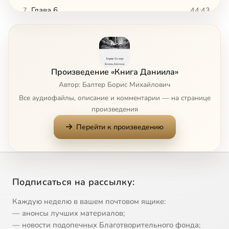
Глава 6
44:43
7
Глава 7, 1
45:42
8
Глава 7, 2
47:35
9
Произведение «Книга Даниила»
Глава 7, 3
41:46
10
Автор: Балтер Борис Михайлович
Все аудиофайлы, описание и комментарии — на странице
Глава 8
55:26
11
произведения
Перейти к произведению
Глава 9
1:01:21
12
Сейчас
Глава 10
58:00
13
Глава 11
51:35
14
Подписаться на рассылку:
Глава 12
1:06:38
15
Каждую неделю в вашем почтовом ящике:
— анонсы лучших материалов;
Глава 13
1:13:23
16
— новости подопечных Благотворительного фонда;