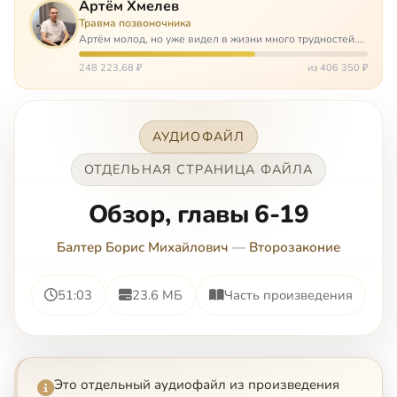
Артём Хмелев
Травма позвоночника
Артём молод, но уже видел в жизни много трудностей.
Он сирота, привык заботится о себе сам, но, когда
случилось несчастье, и он был парализован – остался на
248 223,68 ₽
из 406 350 ₽
попечении бабушки. И кр…
АУДИОФАЙЛ
ОТДЕЛЬНАЯ СТРАНИЦА ФАЙЛА
Обзор, главы 6-19
Балтер Борис Михайлович
—
Второзаконие
51:03
23.6 МБ
Часть произведения
Это отдельный аудиофайл из произведения