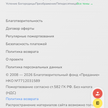
Глава 18
47:38
37
Успение Богородицы
Преображение
Пятидесятница
Все темы →
Глава 20
37:26
38
Благотворительность
Глава 21, стихи 1-9
41:42
39
Договор оферты
Глава 21, стихи 10-23
41:10
40
Регулярные пожертвования
Безопасность платежей
Глава 22
35:36
41
Политика возврата
Глава 23
39:05
42
О проекте
Политика персональных данных
Глава 24
40:07
43
© 2008 — 2026 Благотворительный фонд «Предание»
Глава 25
26:48
44
НКО №7712031589
Пожертвование согласно ст.582 ГК РФ. Без налога
Глава 26, стихи 1-14
37:32
45
(НДС)
Политика возврата
Глава 26, стихи 15-19
45:28
46
Распространение материалов сайта возможно только в