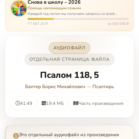
Снова в школу – 2026
Помощь малоимущим семьям
Каждый год летом мы получаем запросы со всей
России: помогите собраться в школу. Семьи с больными
детьми или родителями, семьи без пап или мам,
77 687,26 ₽
из 300 000 ₽
многодетные. Для многих из них покуп…
АУДИОФАЙЛ
ОТДЕЛЬНАЯ СТРАНИЦА ФАЙЛА
Псалом 118, 5
Балтер Борис Михайлович
—
Псалтирь
41:49
19.4 МБ
Часть произведения
Это отдельный аудиофайл из произведения