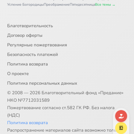
Псалом 37
45:38
37
Успение Богородицы
Преображение
Пятидесятница
Все темы →
Псалом 38
40:26
38
Благотворительность
Псалом 39
36:27
39
Договор оферты
Псалом 40
44:59
40
Регулярные пожертвования
Безопасность платежей
Псалом 41
46:41
41
Политика возврата
Псалом 42-43
27:58
42
О проекте
Политика персональных данных
Псалом 44
46:15
43
© 2008 — 2026 Благотворительный фонд «Предание»
Псалом 45
41:16
44
НКО №7712031589
Пожертвование согласно ст.582 ГК РФ. Без налога
Псалом 46
45:58
45
(НДС)
Политика возврата
Псалом 47
44:55
46
Распространение материалов сайта возможно только в