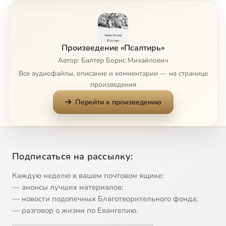
Псалом 8
41:31
8
Псалом 9
47:32
9
Произведение «Псалтирь»
Псалом 10
44:50
10
Автор: Балтер Борис Михайлович
Все аудиофайлы, описание и комментарии — на странице
Псалом 11
50:04
11
произведения
Перейти к произведению
Псалом 12
43:48
12
Псалом 13
44:09
13
Псалом 14
45:15
14
Подписаться на рассылку:
Псалом 15
47:02
15
Каждую неделю в вашем почтовом ящике:
— анонсы лучших материалов;
Псалом 16
43:48
16
— новости подопечных Благотворительного фонда;
— разговор о жизни по Евангелию.
Псалом 17
47:44
17