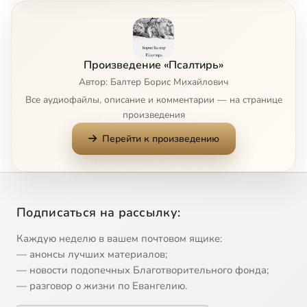
Псалом 8
41:31
8
Псалом 9
47:32
9
Произведение «Псалтирь»
Псалом 10
44:50
10
Автор: Балтер Борис Михайлович
Все аудиофайлы, описание и комментарии — на странице
Псалом 11
50:04
11
произведения
Перейти к произведению
Псалом 12
43:48
12
Псалом 13
44:09
13
Псалом 14
45:15
14
Подписаться на рассылку:
Псалом 15
47:02
15
Каждую неделю в вашем почтовом ящике:
— анонсы лучших материалов;
Псалом 16
43:48
16
— новости подопечных Благотворительного фонда;
— разговор о жизни по Евангелию.
Псалом 17
47:44
17