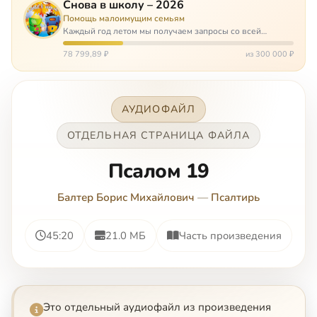
Снова в школу – 2026
Помощь малоимущим семьям
Каждый год летом мы получаем запросы со всей
России: помогите собраться в школу. Семьи с больными
детьми или родителями, семьи без пап или мам,
78 799,89 ₽
из 300 000 ₽
многодетные. Для многих из них покуп…
АУДИОФАЙЛ
ОТДЕЛЬНАЯ СТРАНИЦА ФАЙЛА
Псалом 19
Балтер Борис Михайлович
—
Псалтирь
45:20
21.0 МБ
Часть произведения
Это отдельный аудиофайл из произведения