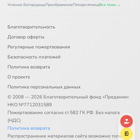
Псалом 37
45:38
37
Успение Богородицы
Преображение
Пятидесятница
Все темы →
Псалом 38
40:26
38
Благотворительность
Псалом 39
36:27
39
Договор оферты
Псалом 40
44:59
40
Регулярные пожертвования
Безопасность платежей
Псалом 41
46:41
41
Политика возврата
Псалом 42-43
27:58
42
О проекте
Политика персональных данных
Псалом 44
46:15
43
© 2008 — 2026 Благотворительный фонд «Предание»
Псалом 45
41:16
44
НКО №7712031589
Пожертвование согласно ст.582 ГК РФ. Без налога
Псалом 46
45:58
45
(НДС)
Политика возврата
Псалом 47
44:55
46
Распространение материалов сайта возможно только в