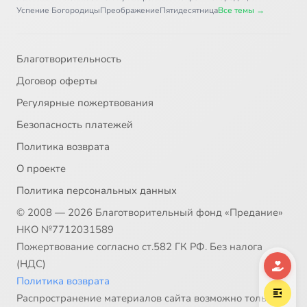
Псалом 37
45:38
37
Успение Богородицы
Преображение
Пятидесятница
Все темы →
Псалом 38
40:26
38
Благотворительность
Псалом 39
36:27
39
Договор оферты
Псалом 40
44:59
40
Регулярные пожертвования
Безопасность платежей
Псалом 41
46:41
41
Политика возврата
Псалом 42-43
27:58
42
О проекте
Политика персональных данных
Псалом 44
46:15
43
© 2008 — 2026 Благотворительный фонд «Предание»
Псалом 45
41:16
44
НКО №7712031589
Пожертвование согласно ст.582 ГК РФ. Без налога
Псалом 46
45:58
45
(НДС)
Политика возврата
Псалом 47
44:55
46
Распространение материалов сайта возможно только в