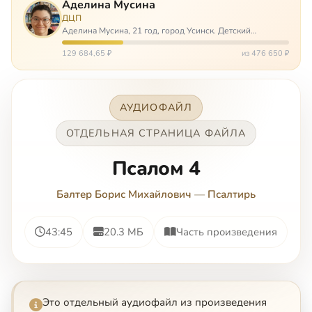
Аделина Мусина
ДЦП
Аделина Мусина, 21 год, город Усинск. Детский
церебральный паралич, передвигается на ходунках или
коляске. Аделине требуется помощь, чтобы ноги
129 684,65 ₽
из 476 650 ₽
окончательно не перестали слушаться…
АУДИОФАЙЛ
ОТДЕЛЬНАЯ СТРАНИЦА ФАЙЛА
Псалом 4
Балтер Борис Михайлович
—
Псалтирь
43:45
20.3 МБ
Часть произведения
Это отдельный аудиофайл из произведения