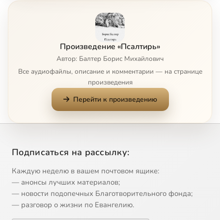
Псалом 8
41:31
8
Псалом 9
47:32
9
Произведение «Псалтирь»
Псалом 10
44:50
10
Автор: Балтер Борис Михайлович
Все аудиофайлы, описание и комментарии — на странице
Псалом 11
50:04
11
произведения
Перейти к произведению
Псалом 12
43:48
12
Псалом 13
44:09
13
Псалом 14
45:15
14
Подписаться на рассылку:
Псалом 15
47:02
15
Каждую неделю в вашем почтовом ящике:
— анонсы лучших материалов;
Псалом 16
43:48
16
— новости подопечных Благотворительного фонда;
— разговор о жизни по Евангелию.
Псалом 17
47:44
17