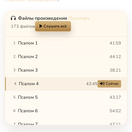
Файлы произведения
Псалтирь
173 файлов
Слушать всё
Псалом 1
41:59
1
Псалом 2
44:12
2
Псалом 3
38:21
3
Псалом 4
43:45
4
Сейчас
Псалом 5
43:27
5
Псалом 6
54:02
6
Псалом 7
47:11
7