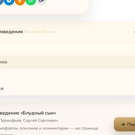
изведения
Блудный сын
toso
ai
ведение «Блудный сын»
 Прокофьев, Сергей Сергеевич
Пер
диофайлы, описание и комментарии — на странице
едения