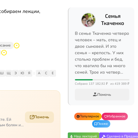
собираем лекции,
Семья
Ткаченко
В семье Ткаченко четверо
человек – мать, отец и
исание
двое сыновей. И это
семья – крепость. У них
столько проблем и бед,
что хватило бы на много
семей. Трое из четвер…
Ш
Щ
Э
Ю
Я
|
A
C
E
Собрано 137 182,92 ₽
из 419 389 ₽
Помочь
Популярное
Избранное
Помочь
те. Ей
Позже
ым болям и
Наш лекторий
Сделано в Предан