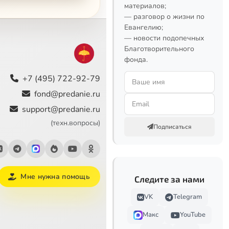
материалов;
— разговор о жизни по
Евангелию;
— новости подопечных
Благотворительного
фонда.
+7 (495) 722-92-79
fond@predanie.ru
support@predanie.ru
(техн.вопросы)
Подписаться
Мне нужна помощь
Следите за нами
VK
Telegram
Макс
YouTube