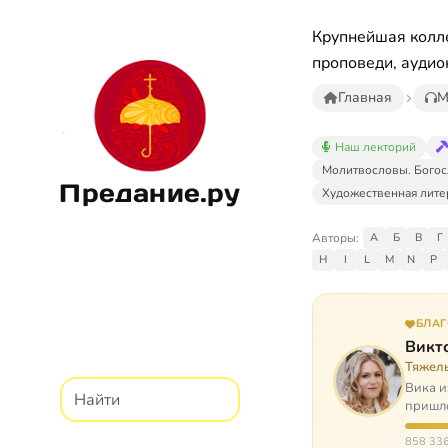
Крупнейшая колле
проповеди, аудио
Главная
М
Наш лекторий
Молитвословы. Богос
Предание.ру
Художественная лите
Авторы:
А
Б
В
Г
H
I
L
M
N
P
БЛА
Викт
Тяжел
Вика и
пришло
расту
858 336