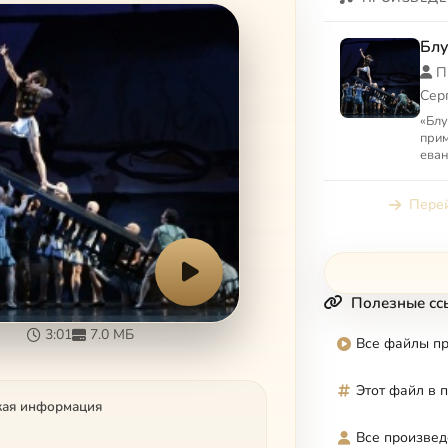
Бл
П
Сер
«Бл
прим
еван
иску
прит
Перей
Полезные сс
3:01
7.0 МБ
Все файлы п
Этот файл в 
кая информация
Все произвед