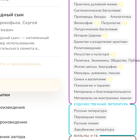
Практика духовной жизни
Систематическое богословие
удный сын
Проповеди, беседы
Апологетика
рокофьев, Сергей
Философия
Патрология
Литургическое богословие
геевич
История Церкви
удный сын» — нетипичный
Единство и разделения христиан
ер использования
Религиоведение
гельского сюжета в
сстве: балет Прокофьева по
Искусство и культура
че Христа
Политика. Экономика. Общество. Публи
ти к произведению
Жития святых, биографии
Мемуары, дневники, письма
Семья и воспитание
Психология и терапия
Материалы о благотворительности
ылки
Материалы на иностранных языках
ХУДОЖЕСТВЕННАЯ ЛИТЕРАТУРА
роизведения
Русская литература
Переводная поэзия
произведении
Русская поэзия
Зарубежная литература
ФИЛЬМЫ И ТВ
ения автора