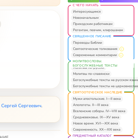
С ЧЕГО НАЧАТЬ
Интересующимся
Новоначальным
Приходским работникам
Регентам, певчим, клирошанам
СВЯЩЕННОЕ ПИСАНИЕ
Переводы Библии
Святоотеческие толкования
Современные комментарии
МОЛИТВОСЛОВЫ.
БОГОСЛУЖЕБНЫЕ ТЕКСТЫ
Молитвы по-русски
Молитвы по-славянски
Богослужебные тексты на русском язык
Богослужебные тексты на церковнослав
СВЯТООТЕЧЕСКОЕ НАСЛЕДИЕ
Мужи апостольские. I—II века
Апологеты. II—III века
 Сергей Сергеевич
.
Вселенские соборы. IV—VIII века
Средневековье. IX—XV века
Новое время. XVI—XIX века
Современность. XX—XXI века
ПРЕДМЕТНЫЙ КАТАЛОГ
НИЕ