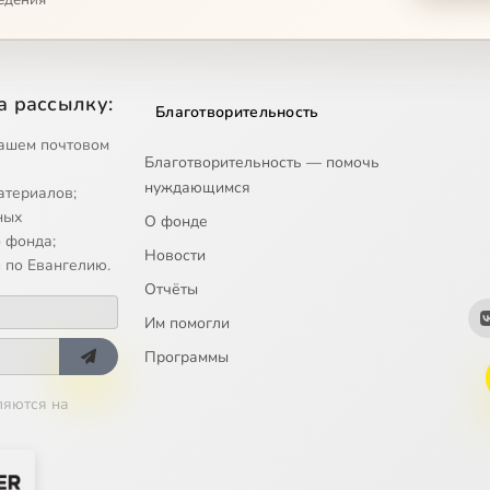
а рассылку:
Благотворительность
ашем почтовом
Благотворительность — помочь
нуждающимся
атериалов;
ных
О фонде
 фонда;
Новости
 по Евангелию.
Отчёты
Им помогли
Программы
ляются на