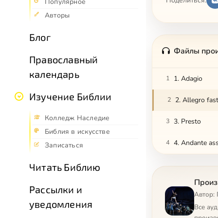
Поделиться:
Популярное
Авторы
Блог
Файлы про
Православный
календарь
1
1. Adagio
Изучение Библии
2
2. Allegro fas
Колледж Наследие
3
3. Presto
Библия в искусстве
4
4. Andante ass
Записаться
Читать Библию
Произ
Рассылки и
Автор:
уведомления
Все ау
произв