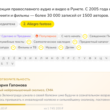
кция православного аудио и видео в Рунете. С 2005 года 
книги и фильмы — более 30 000 записей от 1500 авторов.
едиатека
2. Allegro fastoso
Сделано в Предании
Популярное
С чего начать
Священное П
лужебные тексты
Святоотеческое наследие
Предметный каталог
ратура
Фильмы и ТВ
Музыка
Детям
Д
Е
Ё
Ж
З
И
К
Л
М
Н
О
П
Р
С
Т
У
Ф
Х
Ц
Ч
S
T
V
ГОТВОРИТЕЛЬНОСТЬ
ория Гапонова
ый нейромышечный сколиоз, СМА
з Зеленограда узнала о своей болезни уже будучи в сознательном возрас
сь привыкать к инвалидной коляске и сильнейшему сколиозу, постоянн
щей беспом…
,83 ₽
из 1 745 200 ₽