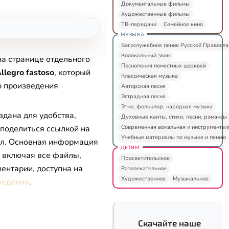
Документальные фильмы
Художественные фильмы
ТВ-передачи
Семейное кино
МУЗЫКА
Богослужебное пение Русской Правосл
Колокольный звон
на странице отдельного
Песнопения поместных церквей
Allegro fastoso
, который
Классическая музыка
ю произведения
Авторская песня
Эстрадная песня
Этно, фольклор, народная музыка
здана для удобства,
Духовные канты, стихи, песни, романсы
Современная вокальная и инструментал
 поделиться ссылкой на
Учебные материалы по музыке и пению
л. Основная информация
ДЕТЯМ
, включая все файлы,
Просветительское
ентарии, доступна на
Развлекательное
Художественное
Музыкальное
ведения
.
Скачайте наше