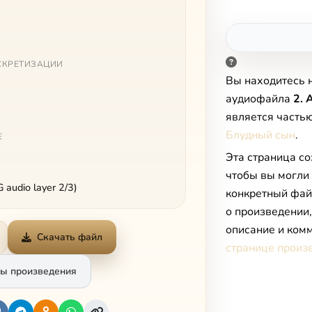
СКРЕТИЗАЦИИ
Вы находитесь 
аудиофайла
2. 
является часть
Блудный сын
.
Е
Эта страница со
чтобы вы могли
audio layer 2/3)
конкретный фай
о произведении
описание и комм
Скачать файл
странице произ
ы произведения