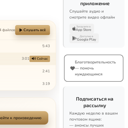
приложение
Слушайте аудио и
смотрите видео офлайн
Загрузите в
4 файлов
Слушать всё
App Store
Доступно в
Google Play
5:43
3:01
Сейчас
Благотворительность
— помочь
2:41
нуждающимся
3:19
Подписаться на
рассылку
Каждую неделю в вашем
ейти к произведению
почтовом ящике:
— анонсы лучших