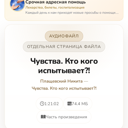
Срочная адресная помощь
Лекарства, билеты, госпитализация
Каждый день к нам приходят новые просьбы о помощи.
Часто оказывается, что помощь нужна даже не сегодня –
она нужна была вчера: в приеме лекарств образовался
недопустимый, опасный п…
АУДИОФАЙЛ
ОТДЕЛЬНАЯ СТРАНИЦА ФАЙЛА
Чувства. Кто кого
испытывает?!
Плащевский Никита
—
Чувства. Кто кого испытывает?!
1:21:02
74.4 МБ
Часть произведения