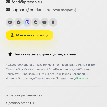
fond@predanie.ru
support@predanie.ru
(техн.вопросы)
Мне нужна помощь
Тематические страницы медиатеки
Рождество Христово
Пасха
Великий пост
Пост
Молитва
Литургия
Бог
Святость
О любви
Христианский брак
Воспитание детей
Смерть
Как читать Библию
Зачем нужна религия
Покров Богородицы
Успение Богородицы
Преображение
Пятидесятница
Все темы →
Благотворительность
Договор оферты