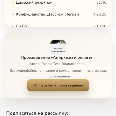
Даосский анархизм
31:46
5
Конфуцианство, Даосизм, Легизм
4:26:25
6
Ли Бо
2:13:50
7
Религиозные экзистенциалисты о вере и знании
39:21
8
Царь-антихрист или религиозные реформы Петра I
58:05
9
Произведение «Анархизм и религия»
Державно-охранительная мифология в современной России
1:16:19
10
Автор: Рябов Петр Владимирович
Все аудиофайлы, описание и комментарии — на странице
Державно-исторические мифы последних лет (2013-2015)
1:01:32
11
произведения
Перейти к произведению
Философские искания русской поэзии XIX века
1:45:36
12
Философия и творчество Ф.М. Достоевского
1:15:53
13
Достоевский: реакция/революция
1:13:52
14
Подписаться на рассылку: