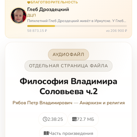
БЛАГОТВОРИТЕЛЬНОСТЬ
Глеб Дроздецкий
ДЦП
Пятилетний Глеб Дроздецкий живёт в Иркутске. У Глеба
ДЦП из-за перенесённого в младенчестве менингита,
но его положение осложняется эпилепсией, с которой
58 873,15 ₽
из 206 900 ₽
долгое время была невозмож…
АУДИОФАЙЛ
ОТДЕЛЬНАЯ СТРАНИЦА ФАЙЛА
Философия Владимира
Соловьева ч.2
Рябов Петр Владимирович
—
Анархизм и религия
2:38:25
72.7 МБ
Часть произведения