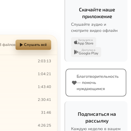
Скачайте наше
приложение
Слушайте аудио и
смотрите видео офлайн
Загрузите в
App Store
3 файлов
Слушать всё
Доступно в
Google Play
2:03:13
1:04:21
Благотворительность
— помочь
1:43:40
нуждающимся
2:30:41
31:46
Подписаться на
рассылку
4:26:25
Каждую неделю в вашем