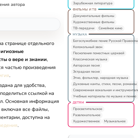
Зарубежная литература
ения автора
ФИЛЬМЫ И ТВ
Документальные фильмы
Художественные фильмы
ТВ-передачи
Семейное кино
МУЗЫКА
Богослужебное пение Русской Правосл
на странице отдельного
Колокольный звон
лигиозные
Песнопения поместных церквей
ты о вере и знании
,
Классическая музыка
Авторская песня
ся частью произведения
Эстрадная песня
игия
.
Этно, фольклор, народная музыка
Духовные канты, стихи, песни, романсы
здана для удобства,
Современная вокальная и инструментал
 поделиться ссылкой на
Учебные материалы по музыке и пению
л. Основная информация
ДЕТЯМ
, включая все файлы,
Просветительское
Развлекательное
ентарии, доступна на
Художественное
Музыкальное
ведения
.