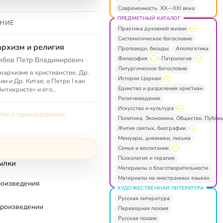
Современность. XX—XXI века
ПРЕДМЕТНЫЙ КАТАЛОГ
НИЕ
Практика духовной жизни
Систематическое богословие
рхизм и религия
Проповеди, беседы
Апологетика
Философия
Патрология
ябов Петр Владимирович
Литургическое богословие
нархизме в христианстве, Др.
История Церкви
ии и Др. Китае; о Петре I как
Единство и разделения христиан
Антихристе» и его
гиозных реформах; о
Религиоведение
ременной державно-
Искусство и культура
ти к произведению
нительской м...
Политика. Экономика. Общество. Публи
Жития святых, биографии
Мемуары, дневники, письма
Семья и воспитание
Психология и терапия
ылки
Материалы о благотворительности
Материалы на иностранных языках
роизведения
ХУДОЖЕСТВЕННАЯ ЛИТЕРАТУРА
Русская литература
произведении
Переводная поэзия
Русская поэзия