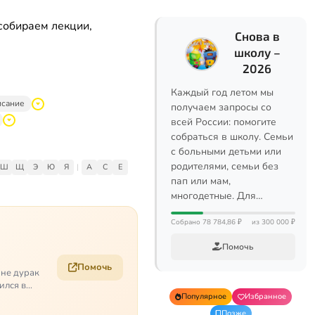
собираем лекции,
Снова в
школу –
2026
Каждый год летом мы
исание
получаем запросы со
всей России: помогите
собраться в школу. Семьи
с больными детьми или
родителями, семьи без
Ш
Щ
Э
Ю
Я
|
A
C
E
пап или мам,
многодетные. Для…
Собрано 78 784,86 ₽
из 300 000 ₽
Помочь
Помочь
 не дурак
ился в
Популярное
Избранное
Позже