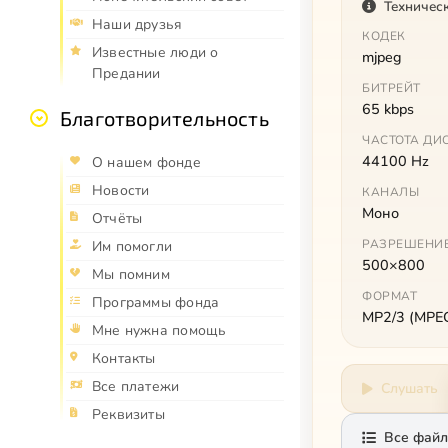
Техничес
Наши друзья
КОДЕК
Известные люди о
mjpeg
Предании
БИТРЕЙТ
65 kbps
Благотворительность
ЧАСТОТА ДИ
44100 Hz
О нашем фонде
Новости
КАНАЛЫ
Моно
Отчёты
РАЗРЕШЕНИ
Им помогли
500×800
Мы помним
ФОРМАТ
Программы фонда
MP2/3 (MPEG 
Мне нужна помощь
Контакты
Все платежи
Слушать
Реквизиты
Все файл