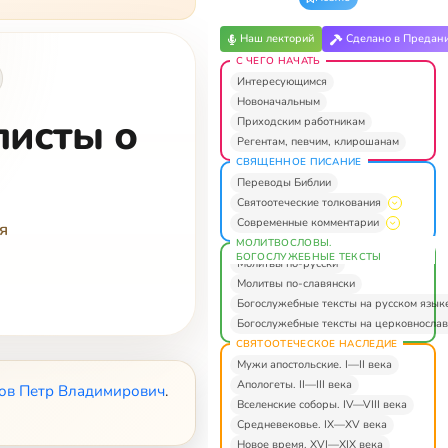
Наш лекторий
Сделано в Предан
С ЧЕГО НАЧАТЬ
Интересующимся
Новоначальным
листы о
Приходским работникам
Регентам, певчим, клирошанам
СВЯЩЕННОЕ ПИСАНИЕ
Переводы Библии
Святоотеческие толкования
Современные комментарии
я
МОЛИТВОСЛОВЫ.
БОГОСЛУЖЕБНЫЕ ТЕКСТЫ
Молитвы по-русски
Молитвы по-славянски
Богослужебные тексты на русском язык
Богослужебные тексты на церковнослав
СВЯТООТЕЧЕСКОЕ НАСЛЕДИЕ
Мужи апостольские. I—II века
Апологеты. II—III века
ов Петр Владимирович
.
Вселенские соборы. IV—VIII века
Средневековье. IX—XV века
Новое время. XVI—XIX века