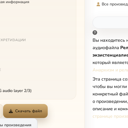
кая информация
Все произвед
Вы находитесь 
СКРЕТИЗАЦИИ
аудиофайла
Ре
экзистенциалис
который являет
Анархизм и рел
Е
Эта страница со
чтобы вы могли
audio layer 2/3)
конкретный фай
о произведении
описание и комм
Скачать файл
странице произ
ы произведения