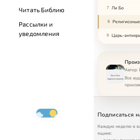
7
Ли Бо
Читать Библию
8
Религиозные
Рассылки и
уведомления
9
Царь-антихри
10
Державно-ох
Произ
11
Державно-ист
Автор:
12
Философские 
Все ау
произв
13
Философия и 
14
Достоевский:
Подписаться н
15
Философия Ф.
Каждую неделю в в
16
Философия Ф.
ящике: