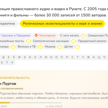
кция православного аудио и видео в Рунете. С 2005 года 
книги и фильмы — более 30 000 записей от 1500 авторов.
едиатека
Религиозные экзистенциалисты о вере и знании
Сделано в Предании
Популярное
С чего начать
Священное П
лужебные тексты
Святоотеческое наследие
Предметный каталог
ратура
Фильмы и ТВ
Музыка
Детям
Д
Е
Ё
Ж
З
И
К
Л
М
Н
О
П
Р
С
Т
У
Ф
Х
Ц
Ч
S
T
V
ГОТВОРИТЕЛЬНОСТЬ
н Пуртов
а позвоночника
Пуртов был обычным парнем. Любил боевики, хорошие автомобили, был
ть в комп, любил жену и обожал дочь. А потом, будучи пассажиром, разб
арии и тепе…
,88 ₽
из 444 150 ₽