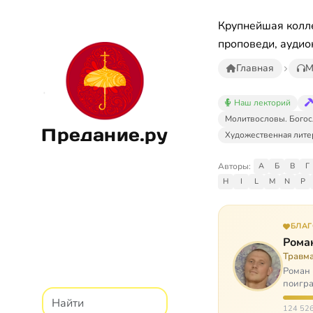
Крупнейшая колле
проповеди, аудио
Главная
М
Наш лекторий
Молитвословы. Богос
Предание.ру
Художественная лите
Авторы:
А
Б
В
Г
H
I
L
M
N
P
БЛА
Рома
Травм
Роман 
поигра
автоав
124 526