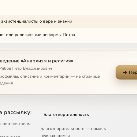
 экзистенциалисты о вере и знании
ст или религиозные реформы Петра I
ранительная мифология в современной России
ведение «Анархизм и религия»
орические мифы последних лет (2013-2015)
 Рябов Петр Владимирович
Пер
искания русской поэзии XIX века
диофайлы, описание и комментарии — на странице
едения
творчество Ф.М. Достоевского
 реакция/революция
а рассылку:
Благотворительность
М.Достоевского ч.1
ашем почтовом
Благотворительность — помочь
М.Достоевского ч.2
нуждающимся