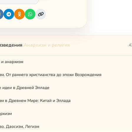
изведения
Анархизм и религия
4
 и анархизм
м. От раннего христианства до эпохи Возрождения
е идеи в Древней Элладе
м в Древнем Мире: Китай и Эллада
архизм
о, Даосизм, Легизм