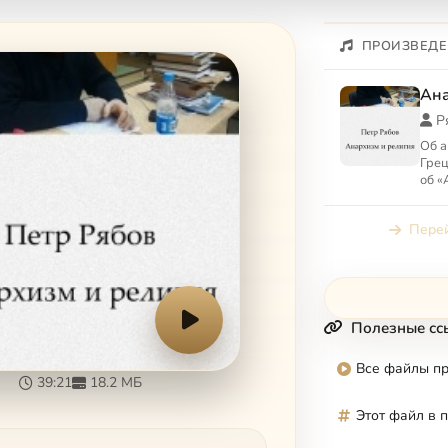
ПРОИЗВЕДЕ
Ана
Р
Об а
Грец
об «
рели
сов
Перей
охра
Полезные сс
Все файлы п
39:21
18.2 МБ
Этот файл в 