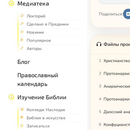
Медиатека
Поделиться:
Лекторий
Сделано в Предании
Новинки
Популярное
Файлы про
Авторы
Блог
1
Христианство
2
Протоанархиз
Православный
календарь
3
Анархически
Изучение Библии
4
Протоанархиз
Колледж Наследие
5
Даосский ан
Библия в искусстве
6
Конфуцианств
Записаться