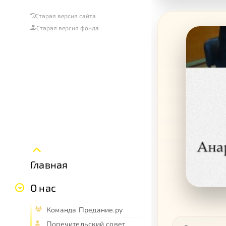
Старая версия сайта
Старая версия фонда
Главная
О нас
Команда Предание.ру
Попечительский совет