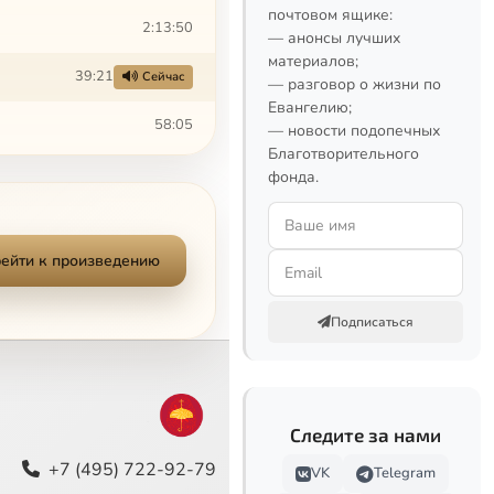
почтовом ящике:
2:13:50
— анонсы лучших
материалов;
39:21
Сейчас
— разговор о жизни по
Евангелию;
58:05
— новости подопечных
Благотворительного
1:16:19
фонда.
1:01:32
ейти к произведению
1:45:36
1:15:53
Подписаться
1:13:52
2:25:32
Следите за нами
2:45:13
+7 (495) 722-92-79
VK
Telegram