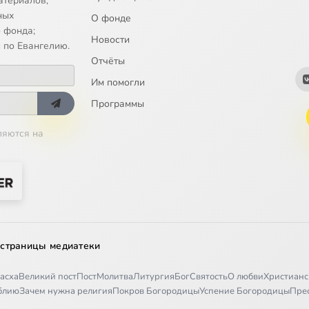
атериалов;
и русский анархизм
ных
О фонде
 фонда;
Новости
и толстовцы. Мирный религиозный анархизм
 по Евангелию.
Отчёты
искания Л.Н. Толстого
Им помогли
.Н.Толстого
Программы
ляются на
а Ильича
ладимира Соловьева ч.1
ладимира Соловьева ч.2
ладимира Соловьева ч.3
 страницы медиатеки
сского космизма ч.1 (Федоров)
асха
Великий пост
Пост
Молитва
Литургия
Бог
Святость
О любви
Христианс
сского космизма ч.2 (Циолковский, Вернадский)
иблию
Зачем нужна религия
Покров Богородицы
Успение Богородицы
Пре