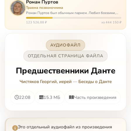
Роман Пуртов
Травма позвоночника
Роман Пуртов был обычным парнем. Любил боевики,
хорошие автомобили, был не дурак поиграть в комп,
любил жену и обожал дочь. А потом, будучи
123 526,88 ₽
из 444 150 ₽
пассажиром, разбился в автоаварии и тепе…
АУДИОФАЙЛ
ОТДЕЛЬНАЯ СТРАНИЦА ФАЙЛА
Предшественники Данте
Чистяков Георгий, иерей
—
Беседы о Данте
22:08
15.3 МБ
Часть произведения
Это отдельный аудиофайл из произведения