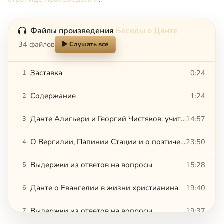
Файлы произведения
Беседы о Данте
34 файлов
Слушать всё
Заставка
0:24
1
Содержание
1:24
2
Данте Алигьери и Георгий Чистяков: учитель и ученик
14:57
3
О Вергилии, Папинии Стации и о поэтическом восприятии нового времени
23:50
4
Выдержки из ответов на вопросы
15:28
5
Данте о Евангелии в жизни христианина
19:40
6
Выдержки из ответов на вопросы
19:37
7