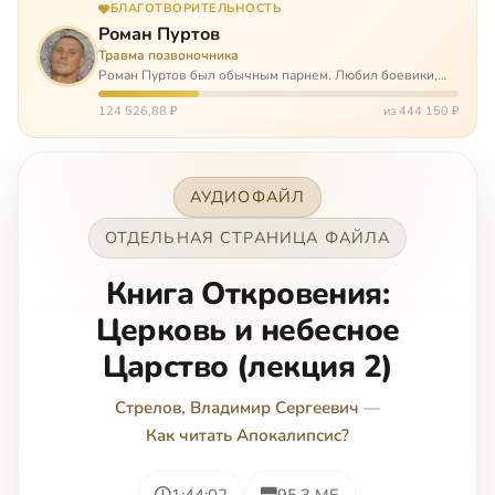
БЛАГОТВОРИТЕЛЬНОСТЬ
Роман Пуртов
Травма позвоночника
Роман Пуртов был обычным парнем. Любил боевики,
хорошие автомобили, был не дурак поиграть в комп,
любил жену и обожал дочь. А потом, будучи
124 526,88 ₽
из 444 150 ₽
пассажиром, разбился в автоаварии и тепе…
АУДИОФАЙЛ
ОТДЕЛЬНАЯ СТРАНИЦА ФАЙЛА
Книга Откровения:
Церковь и небесное
Царство (лекция 2)
Стрелов, Владимир Сергеевич
—
Как читать Апокалипсис?
1:44:02
95.3 МБ