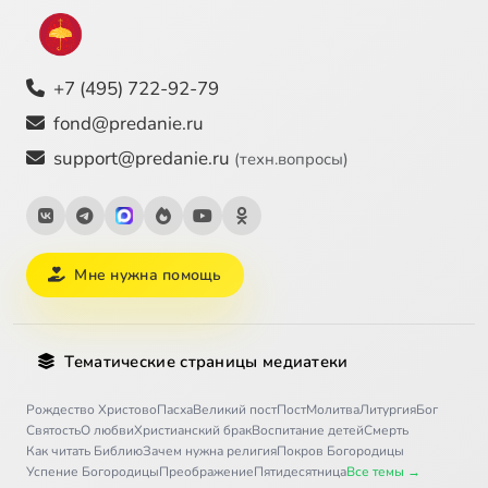
+7 (495) 722-92-79
fond@predanie.ru
support@predanie.ru
(техн.вопросы)
Мне нужна помощь
Тематические страницы медиатеки
Рождество Христово
Пасха
Великий пост
Пост
Молитва
Литургия
Бог
Святость
О любви
Христианский брак
Воспитание детей
Смерть
Как читать Библию
Зачем нужна религия
Покров Богородицы
Успение Богородицы
Преображение
Пятидесятница
Все темы →