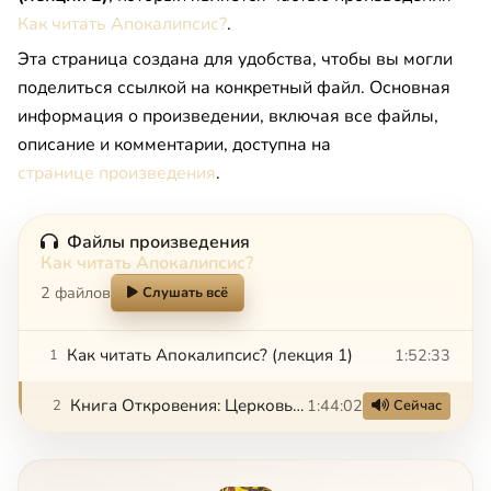
Как читать Апокалипсис?
.
Эта страница создана для удобства, чтобы вы могли
поделиться ссылкой на конкретный файл. Основная
информация о произведении, включая все файлы,
описание и комментарии, доступна на
странице произведения
.
Файлы произведения
Как читать Апокалипсис?
2 файлов
Слушать всё
Как читать Апокалипсис? (лекция 1)
1:52:33
1
Книга Откровения: Церковь и небесное Царство (лекция 2)
1:44:02
2
Сейчас