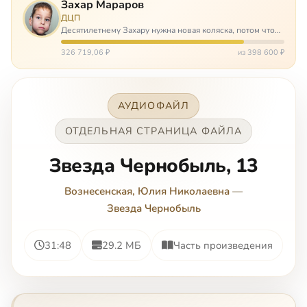
Захар Мараров
ДЦП
Десятилетнему Захару нужна новая коляска, потом что
старая сломалась. А без коляски он не сможет не только
просто выходить из дома, но и продолжать лечение в
326 719,06 ₽
из 398 600 ₽
реабилитационных центр…
АУДИОФАЙЛ
ОТДЕЛЬНАЯ СТРАНИЦА ФАЙЛА
Звезда Чернобыль, 13
Вознесенская, Юлия Николаевна
—
Звезда Чернобыль
31:48
29.2 МБ
Часть произведения