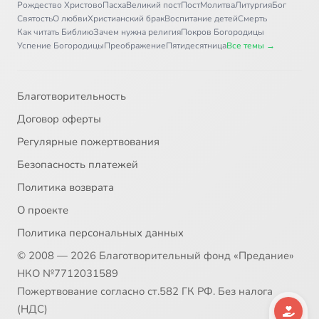
Рождество Христово
Пасха
Великий пост
Пост
Молитва
Литургия
Бог
Святость
О любви
Христианский брак
Воспитание детей
Смерть
Как читать Библию
Зачем нужна религия
Покров Богородицы
Успение Богородицы
Преображение
Пятидесятница
Все темы →
Благотворительность
Договор оферты
Регулярные пожертвования
Безопасность платежей
Политика возврата
О проекте
Политика персональных данных
© 2008 — 2026 Благотворительный фонд «Предание»
НКО №7712031589
Пожертвование согласно ст.582 ГК РФ. Без налога
(НДС)