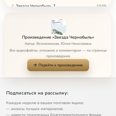
Звезда Чернобыль, 7
10:05
7
Звезда Чернобыль, 8
29:31
8
Звезда Чернобыль, 9
19:08
9
Произведение «Звезда Чернобыль»
Звезда Чернобыль, 10
15:38
10
Автор: Вознесенская, Юлия Николаевна
Все аудиофайлы, описание и комментарии — на странице
Звезда Чернобыль, 11
25:25
11
произведения
Перейти к произведению
Звезда Чернобыль, 12
19:05
12
Звезда Чернобыль, 13
31:48
13
Сейчас
Звезда Чернобыль, 14
25:55
14
Подписаться на рассылку:
Звезда Чернобыль, 15
14:46
15
Каждую неделю в вашем почтовом ящике:
— анонсы лучших материалов;
Звезда Чернобыль, 16
35:25
16
— новости подопечных Благотворительного фонда;